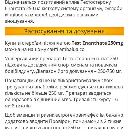
Відзначається позитивний вплив Тестостерону
Енантата 250 на кісткову систему організму, суглоби
кінцівок та міжхребцеві диски з ознаками
зношування.
Застосування та дозування
Купити стероїди післяплатою
Test Enanthate 250mg
можна на нашому сайті ambalua.co
Універсальний препарат Тестостерон Енантат 250
підходить досвідченим спортсменам та новачкам
бодібілдингу. Діапазон його дозування – 250-750 мг.
Початківцям, які ще не використовували у своїх
тренуваннях анаболіки, рекомендується щотижнева
кількість не більше 250 мг. Препарат вводиться
одноразово в сідничний м’яз. Тривалість курсу – 6
чи 8 тижнів.
Щоб зменшити ризик естрогенових ефектів, бажано
додатково вводити Провірон, починаючи з 2 тижня
курсу. При дозуванні понад 250 мг і тривалості курсу