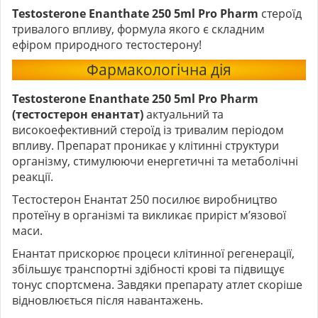
Testosterone Enanthate 250 5ml Pro Pharm
стероїд
тривалого впливу, формула якого є складним
ефіром природного тестостерону!
Фармакологічна дія
Testosterone Enanthate 250 5ml Pro Pharm
(тестостерон енантат)
актуальний та
високоефективний стероїд із тривалим періодом
впливу. Препарат проникає у клітинні структури
організму, стимулюючи енергетичні та метаболічні
реакції.
Тестостерон Енантат 250 посилює виробництво
протеїну в організмі та викликає приріст м’язової
маси.
Енантат прискорює процеси клітинної регенерації,
збільшує транспортні здібності крові та підвищує
тонус спортсмена. Завдяки препарату атлет скоріше
відновлюється після навантажень.