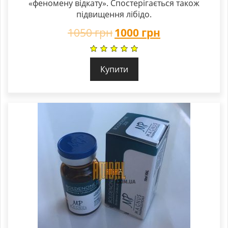
«феномену відкату». Спостерігається також
підвищення лібідо.
1050
грн
1000
грн
Купити