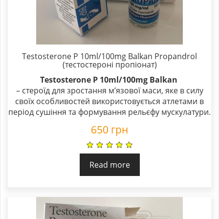
Testosterone P 10ml/100mg Balkan Propandrol
(тестостероні пропіонат)
Testosterone P 10ml/100mg Balkan
– стероїд для зростання м’язової маси, яке в силу
своїх особливостей використовується атлетами в
період сушіння та формування рельєфу мускулатури.
650
грн
Read more