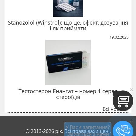
Stanozolol (Winstrol): що це, ефект, дозування
і як приймати
19.02.2025
×
Тестостерон Енантат – номер 1 серед
стероїдів
Всі новини
×
У Вас є запитання?
© 2013-2026 рік. Всі права захищені.
 Зв'яжіться з нами