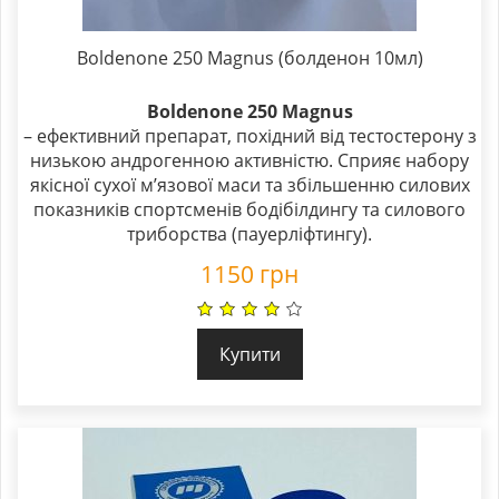
Boldenone 250 Magnus (болденон 10мл)
Boldenone 250 Magnus
– ефективний препарат, похідний від тестостерону з
низькою андрогенною активністю. Сприяє набору
якісної сухої м’язової маси та збільшенню силових
показників спортсменів бодібілдингу та силового
триборства (пауерліфтингу).
1150
грн
Купити