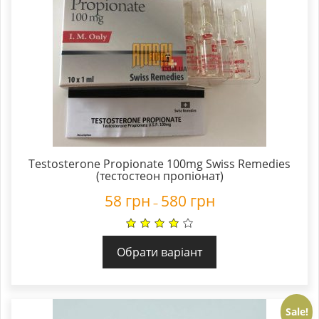
Testosterone Propionate 100mg Swiss Remedies
(тестостеон пропіонат)
58
грн
580
грн
–
Обрати варіант
Sale!