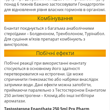
понад 6 тижнів бажано застосовувати Гонадотропін
для відновлення рівня власних гормонів в організмі.
Комбінування
Енантат поєднується з багатьма анаболічними
стероїдами – Болденоном, Тренболоном, Турінабол.
Для сушіння м’язів препарат комбінують з
винстролом.
Побічні ефекти
Побічні реакції при використанні енантату
стосуються в основному його здатності
перетворюватися на естрогени. Це може
спричинити гінекомастію або набряки внаслідок
затримки води. Дані ефекти можна запобігти,
приймаючи паралельно з Тестостероном Енантатом
250 антиестрогени –
Кломід
або інші інгібітори
ароматази.
Testosterone Enanthate 250 5ml Pro Pharm