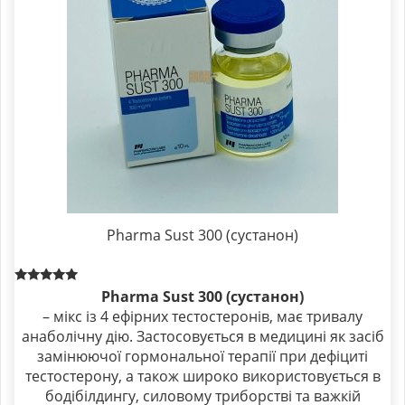
Pharma Sust 300 (сустанон)
Rated
Pharma Sust 300 (сустанон)
5.00
– мікс із 4 ефірних тестостеронів, має тривалу
out of 5
анаболічну дію. Застосовується в медицині як засіб
замінюючої гормональної терапії при дефіциті
тестостерону, а також широко використовується в
бодібілдингу, силовому триборстві та важкій