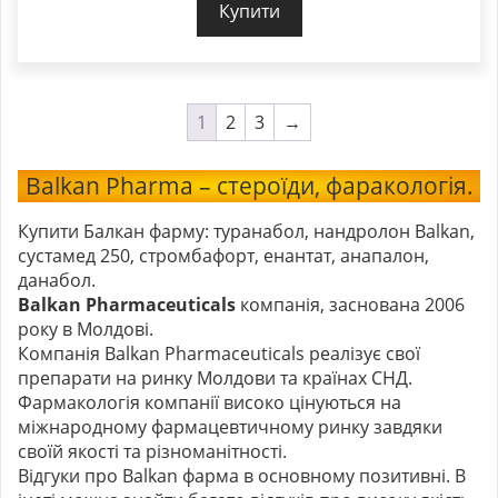
Купити
1
2
3
→
Balkan Pharma – стероїди, фаракологія.
Купити Балкан фарму: туранабол, нандролон Balkan,
сустамед 250, стромбафорт, енантат, анапалон,
данабол.
Balkan Pharmaceuticals
компанія, заснована 2006
року в Молдові.
Компанія Balkan Pharmaceuticals реалізує свої
препарати на ринку Молдови та країнах СНД.
Фармакологія компанії високо цінуються на
міжнародному фармацевтичному ринку завдяки
своїй якості та різноманітності.
Відгуки про Balkan фарма в основному позитивні. В