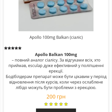
Apollo 100mg Balkan (сіаліс)
Rated
Apollo Balkan 100mg
5.00
– повний аналог сіалісу. За відгуками всіх, хто
out of 5
приймав, esculap дуже ефективний у поліпшенні
ерекції.
Бодібілдерам препарат може бути цікавим у період
відновлення після курсів, коли через ослаблене
лібідо можуть бути проблеми з ерекцією.
200
грн