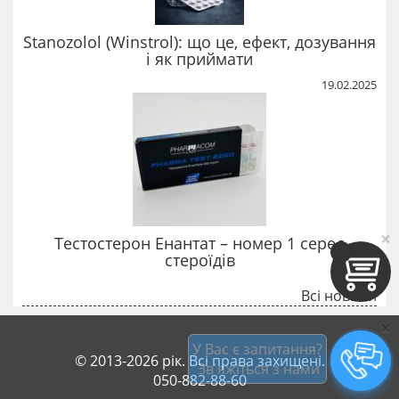
Stanozolol (Winstrol): що це, ефект, дозування
і як приймати
19.02.2025
×
Тестостерон Енантат – номер 1 серед
стероїдів
Всі новини
×
У Вас є запитання?
© 2013-2026 рік. Всі права захищені.
 Зв'яжіться з нами
050-882-88-60