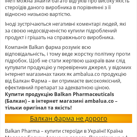
інеті можна знайти багато відгуків про високу якість
стероїдів даного виробника в порівнянні з її
відносно низькою вартістю.
Іноді зустрічаються негативні коментарі людей, які
за своєю недосвідченістю купили підроблений
продукт і грішать на справжнього виробника.
Компанія Balkan фарма розуміє всю
відповідальність, і тому веде жорстку політику проти
підробок. Щоб не стати жертвою шахраїв вам слід
купувати продукцію у перевірених джерел, у відомих
інтернет магазинах таких як ambalua.co продукцію
від Балкан Фарма – ви отримаєте високоякісний,
ефективний препарат за адекватною ціною.
Купити продукцію Balkan Pharmaceuticals
(Балкан) – в інтернет магазині ambalua.co –
тільки оригінал та якість!
Балкан фарма не дорого
Balkan Pharma – купити стероїди в Україні! Країна