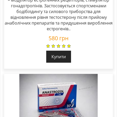
гонадотропінів. Застосовується спортсменами
бодібілдингу та силового триборства для
відновлення рівня тестостерону після прийому
анаболічних препаратів та придушення вироблення
естрогенів..
580
грн
Купити