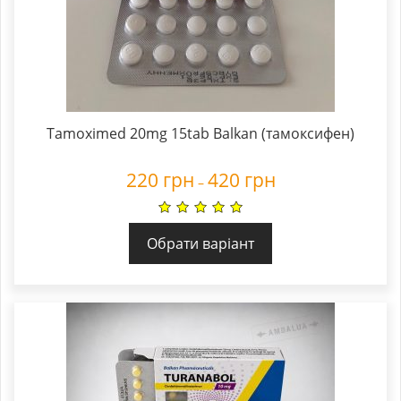
Tamoximed 20mg 15tab Balkan (тамоксифен)
220
грн
420
грн
–
Обрати варіант