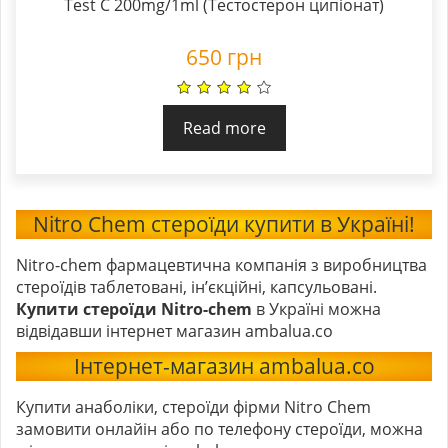
Test C 200mg/1ml (Тестостерон ципіонат)
650
грн
Read more
Nitro Chem стероїди купити в Україні!
Nitro-chem фармацевтична компанія з виробництва
стероїдів таблетовані, ін’єкційні, капсульовані.
Купити стероїди Nitro-chem
в Україні можна
відвідавши інтернет магазин ambalua.co
Інтернет-магазин ambalua.co
Купити анаболіки, стероїди фірми Nitro Chem
замовити онлайін або по телефону стероїди, можна