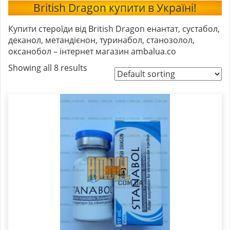
British Dragon купити в Україні!
Купити стероїди від British Dragon енантат, сустабол,
деканол, метандієнон, туринабол, станозолол,
оксанобол – інтернет магазин ambalua.co
Showing all 8 results