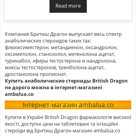
Read more
Компания Бритиш Драгон выпускает весь спектр
анаболических стероидов таких так:
флюоксиместерон, метандиенон, оксандролон,
оксиметолон, станозолол, метенолона ацетат,
туринабол, эфиры тестостерона и нандролона,
миксы тестостеронов, тренболона ацетат,
дростанолона пропионат.
Купить анаболические стероиды British Dragon
не дорого можна в інтернет-магазині
ambalua.co
Інтернет-магазин ambalua.co
Купити в Україні British Dragon фармакологія високої
якості, доступні ціни на таблетовані та ін’єкційні
стероїди від Бритиш Драгон магазин ambalua.co