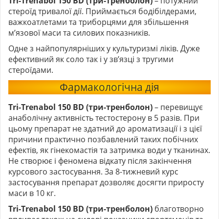
Tri-Trenabol 150 BD (три-тренболон)
– потужний
стероїд тривалої дії. Приймається бодібілдерами,
важкоатлетами та триборцями для збільшення
м’язової маси та силових показників.
Одне з найпопулярніших у культуризмі ліків. Дуже
ефективний як соло так і у зв’язці з тругими
стероїдами.
Фармакологічна дія
Tri-Trenabol 150 BD (три-тренболон)
– перевищує
анаболічну активність тестостерону в 5 разів. При
цьому препарат не здатний до ароматизації і з цієї
причини практично позбавлений таких побічних
ефектів, як гінекомастія та затримка води у тканинах.
Не створює і феномена відкату після закінчення
курсового застосування. За 8-тижневий курс
застосування препарат дозволяє досягти приросту
маси в 10 кг.
Tri-Trenabol 150 BD (три-тренболон)
благотворно