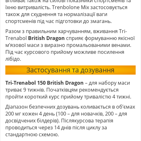
впливає також на силові показники спортсменів та
їхню витривалість. Trenbolone Mix застосовується
також для схуднення та нормалізації ваги
спортсменів під час підготовки до змагань.
Разом з правильним харчуванням, вживання Tri-
Trenabol
British Dragon
сприяє формуванню якісної
м’язової маси з виразно промальованими венами.
Під час курсового прийому можливе посилення
лібідо.
Застосування та дозування
Tri-Trenabol 150 British Dragon
– для набору маси
триває 9 тижнів. Початківцям рекомендується
пройти короткий курс прийому тривалістю 4 тижні.
Діапазон безпечних дозувань коливається в об’ємах
200 мг кожен 4 день (100 – для новачків, 200 – для
досвідчених білдерів). Післякурсова терапія
проводиться через 14 днів після циклу за
стандартною схемою.