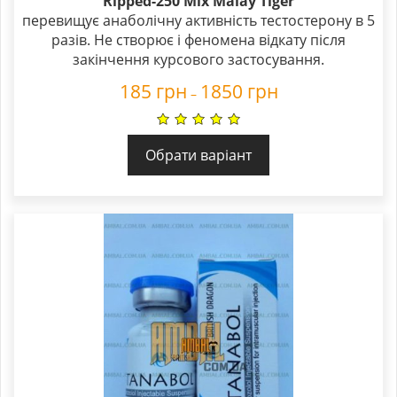
Ripped-250 Mix Malay Tiger
перевищує анаболічну активність тестостерону в 5
разів. Не створює і феномена відкату після
закінчення курсового застосування.
185
грн
1850
грн
–
Обрати варіант