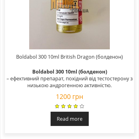
Boldabol 300 10ml British Dragon (болденон)
Boldabol 300 10ml (болденон)
– ефективний препарат, похідний від тестостерону з
низькою андрогенною активністю.
1200
грн
Read more