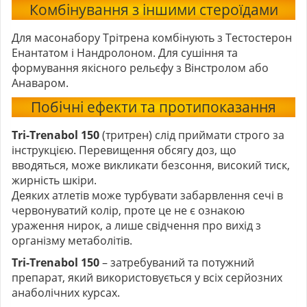
Комбінування з іншими стероїдами
Для масонабору
Трітрена
комбінують з Тестостерон
Енантатом і Нандролоном. Для сушіння та
формування якісного рельєфу з Вінстролом або
Анаваром.
Побічні ефекти та протипоказання
Tri-Trenabol 150
(тритрен) слід приймати строго за
інструкцією. Перевищення обсягу доз, що
вводяться, може викликати безсоння, високий тиск,
жирність шкіри.
Деяких атлетів може турбувати забарвлення сечі в
червонуватий колір, проте це не є ознакою
ураження нирок, а лише свідчення про вихід з
організму метаболітів.
Tri-Trenabol 150
– затребуваний та потужний
препарат, який використовується у всіх серйозних
анаболічних курсах.