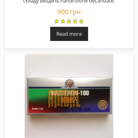
складу входить nandrolone decanoate.
900
грн
Read more