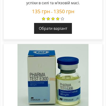
успіхи в силі та м’язовій масі.
135
грн
1350
грн
–
Обрати варіант