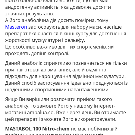
Його головною властивістю є те, що він має
андрогенну активність, яка дозволяє досягти
значних результатів.
А його анаболічна дія досить помірна, тому
Masteron
застосовують для набору маси, частіше
препарат включається в кінці курсу для досягнення
жорсткості мускулатури і рельєфу.
Це особливо важливо для тих спортсменів, які
проходять допінг-контролі.
Даний анаболік сприятливо позначається не тільки
при підготовці до змагання, але й відмінно
підходить для нарощування відмінної мускулатури.
Даний спосіб застосування ідеально поєднуються із
щоденними спортивними навантаженнями.
Якщо Ви вирішили розпочати прийом такого
анаболіку, то замовте його у нашому інтернет-
магазині ambalua.co. Вже через день Ви отримаєте
цей препарат і зможете його використовувати.
MASTABOL 100 Nitro-chem
не має побічних дій