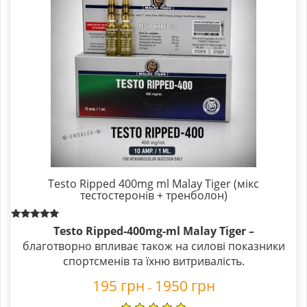
Testo Ripped 400mg ml Malay Tiger (мікс
тестостеронів + тренболон)
Rated
Testo Ripped-400mg-ml Malay Tiger –
5.00
благотворно впливає також на силові показники
out of 5
спортсменів та їхню витривалість.
195
грн
1950
грн
–