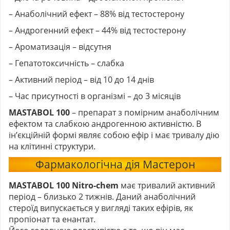
– Анаболічний ефект – 88% від тестостерону
– Андрогенний ефект – 44% від тестостерону
– Ароматизація – відсутня
– Гепатотоксичність – слабка
– Активний період – від 10 до 14 днів
– Час присутності в організмі – до 3 місяців
MASTABOL 100
– препарат з помірним анаболічним
ефектом та слабкою андрогенною активністю. В
ін’єкційній формі являє собою ефір і має тривалу дію
на клітинні структури.
Фармакологічна дія Мастерон
MASTABOL 100 Nitro-chem
має тривалий активний
період – близько 2 тижнів. Даний анаболічний
стероїд випускається у вигляді таких ефірів, як
пропіонат та енантат.