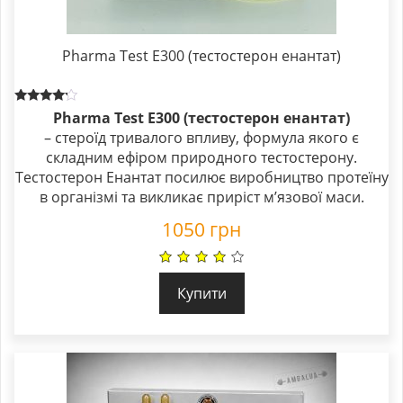
Pharma Test E300 (тестостерон енантат)
Rated
Pharma Test E300 (тестостерон енантат)
4.00
– стероїд тривалого впливу, формула якого є
out of 5
складним ефіром природного тестостерону.
Тестостерон Енантат посилює виробництво протеїну
в організмі та викликає приріст м’язової маси.
1050
грн
Купити