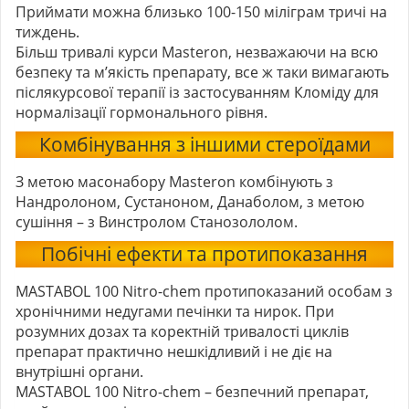
Приймати можна близько 100-150 міліграм тричі на
тиждень.
Більш тривалі курси Masteron, незважаючи на всю
безпеку та м’якість препарату, все ж таки вимагають
післякурсової терапії із застосуванням Кломіду для
нормалізації гормонального рівня.
Комбінування з іншими стероїдами
З метою масонабору Masteron комбінують з
Нандролоном, Сустаноном, Данаболом, з метою
сушіння – з Винстролом Станозололом.
Побічні ефекти та протипоказання
MASTABOL 100 Nitro-chem протипоказаний особам з
хронічними недугами печінки та нирок. При
розумних дозах та коректній тривалості циклів
препарат практично нешкідливий і не діє на
внутрішні органи.
MASTABOL 100 Nitro-chem – безпечний препарат,