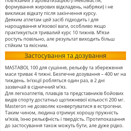
пов’язаних з ароматизацією (гінекомастія,
формування жирових відкладень, набряки) і не
викликає відкату після закінчення курсу.
Деяким атлетам цей засіб підходить і для
нарощування м’язової ваги, особливо якщо
практикується тривалий курс 10 тижнів. М’язи
ростуть повільно, але результат виходить більш
стійким та якісним.
Застосування та дозування
MASTABOL 100
для сушіння, рельєфу та збереження
маси триває 4 тижні. Безпечне дозування – 400 мг на
тиждень. Ін’єкції робляться один раз, в 2 дні
зазвичай в сідничний м’яз.
Для легкоатлетів, плавців та представників бойових
видів спорту достатньо щотижневої кількості 200 мг.
Masteron не дозволяє конвертуватися в естрогени.
Таким чином, людина отримує хорошу пружність
м’язів, їхню рельєфність і твердість. Протипоказання
до застосування також можуть бути, але дуже рідко.