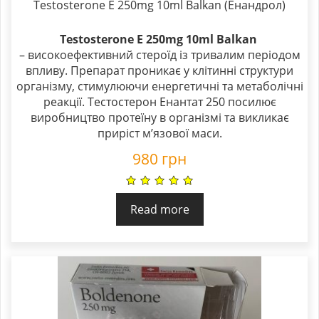
Testosterone E 250mg 10ml Balkan (Енандрол)
Testosterone E 250mg 10ml Balkan
– високоефективний стероїд із тривалим періодом
впливу. Препарат проникає у клітинні структури
організму, стимулюючи енергетичні та метаболічні
реакції. Тестостерон Енантат 250 посилює
виробництво протеїну в організмі та викликає
приріст м’язової маси.
980
грн
Read more