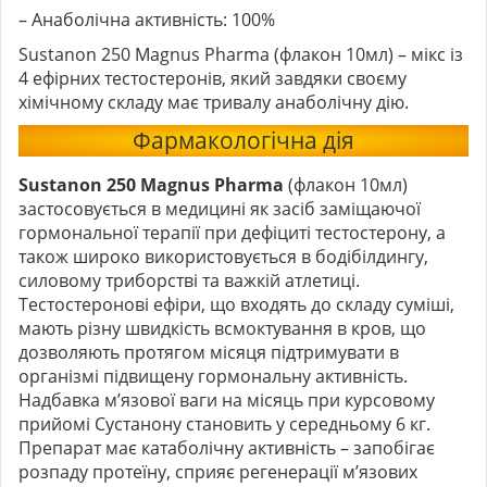
– Анаболічна активність: 100%
Sustanon 250 Magnus Pharma (флакон 10мл) – мікс із
4 ефірних тестостеронів, який завдяки своєму
хімічному складу має тривалу анаболічну дію.
Фармакологічна дія
Sustanon 250 Magnus Pharma
(флакон 10мл)
застосовується в медицині як засіб заміщаючої
гормональної терапії при дефіциті тестостерону, а
також широко використовується в бодібілдингу,
силовому триборстві та важкій атлетиці.
Тестостеронові ефіри, що входять до складу суміші,
мають різну швидкість всмоктування в кров, що
дозволяють протягом місяця підтримувати в
організмі підвищену гормональну активність.
Надбавка м’язової ваги на місяць при курсовому
прийомі Сустанону становить у середньому 6 кг.
Препарат має катаболічну активність – запобігає
розпаду протеїну, сприяє регенерації м’язових