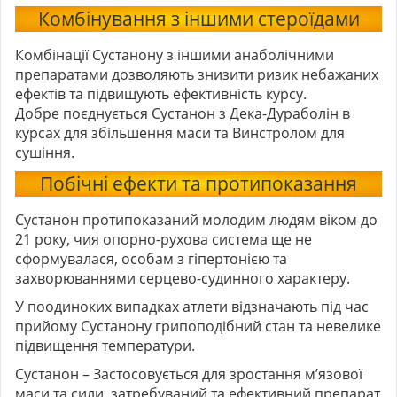
Комбінування з іншими стероїдами
Комбінації Сустанону з іншими анаболічними
препаратами дозволяють знизити ризик небажаних
ефектів та підвищують ефективність курсу.
Добре поєднується Сустанон з Дека-Дураболін в
курсах для збільшення маси та Винстролом для
сушіння.
Побічні ефекти та протипоказання
Сустанон протипоказаний молодим людям віком до
21 року, чия опорно-рухова система ще не
сформувалася, особам з гіпертонією та
захворюваннями серцево-судинного характеру.
У поодиноких випадках атлети відзначають під час
прийому Сустанону грипоподібний стан та невелике
підвищення температури.
Сустанон
– Застосовується для зростання м’язової
маси та сили, затребуваний та ефективний препарат