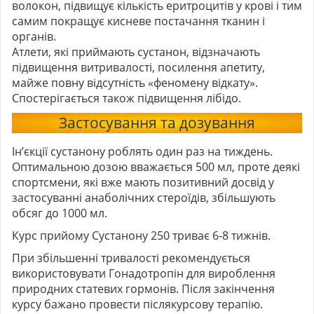
волокон, підвищує кількість еритроцитів у крові і тим
самим покращує кисневе постачання тканин і
органів.
Атлети, які приймають сустанон, відзначають
підвищення витривалості, посилення апетиту,
майже повну відсутність «феномену відкату».
Спостерігається також підвищення лібідо.
Застосування та дозування
Ін’єкції сустанону роблять один раз на тиждень.
Оптимальною дозою вважається 500 мл, проте деякі
спортсмени, які вже мають позитивний досвід у
застосуванні анаболічних стероїдів, збільшують
обсяг до 1000 мл.
Курс прийому Сустанону 250 триває 6-8 тижнів.
При збільшенні тривалості рекомендується
використовувати Гонадотропін для вироблення
природних статевих гормонів. Після закінчення
курсу бажано провести післякурсову терапію.