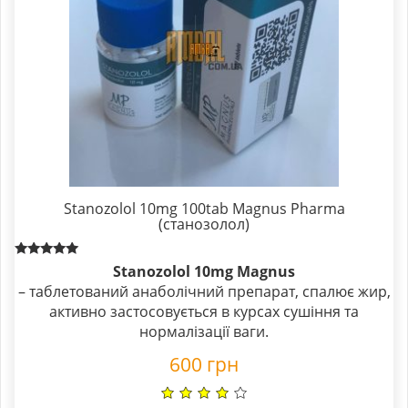
Stanozolol 10mg 100tab Magnus Pharma
(станозолол)
Rated
Stanozolol 10mg Magnus
5.00
– таблетований анаболічний препарат, спалює жир,
out of 5
активно застосовується в курсах сушіння та
нормалізації ваги.
600
грн