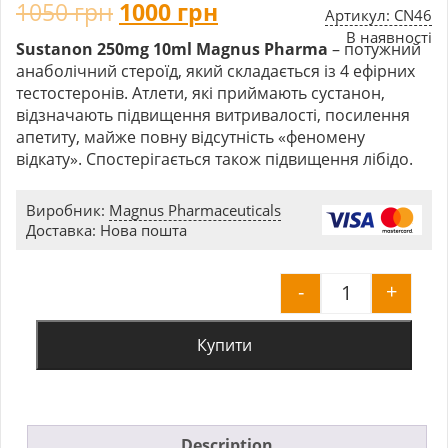
1050
грн
1000
грн
Артикул: CN46
В наявності
Sustanon 250mg 10ml Magnus Pharma
– потужний
анаболічний стероїд, який складається із 4 ефірних
тестостеронів. Атлети, які приймають сустанон,
відзначають підвищення витривалості, посилення
апетиту, майже повну відсутність «феномену
відкату». Спостерігається також підвищення лібідо.
Виробник:
Magnus Pharmaceuticals
Доставка: Нова пошта
-
+
Sustanon 25
Купити
Description