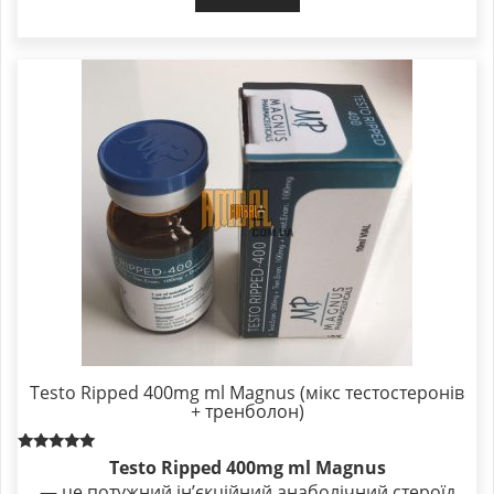
Testo Ripped 400mg ml Magnus (мікс тестостеронів
+ тренболон)
Rated
Testo Ripped 400mg ml Magnus
5.00
— це потужний інʼєкційний анаболічний стероїд
out of 5