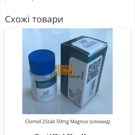
Схожі товари
Clomid 25tab 50mg Magnus (кломид)