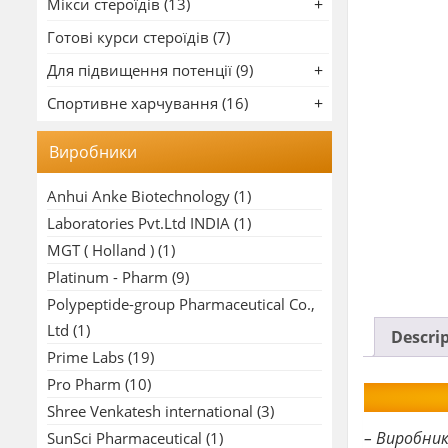
Мікси стероїдів (13)
Готові курси стероїдів (7)
Для підвищення потенції (9)
Спортивне харчування (16)
Виробники
Anhui Anke Biotechnology
(1)
Laboratories Pvt.Ltd INDIA
(1)
MGT ( Holland )
(1)
Platinum - Pharm
(9)
Polypeptide-group Pharmaceutical Co.,
Ltd
(1)
Descri
Prime Labs
(19)
Pro Pharm
(10)
Shree Venkatesh international
(3)
– Виробни
SunSci Pharmaceutical
(1)