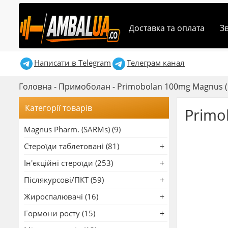
Доставка та оплата
З
Написати в Telegram
Телеграм канал
Головна
-
Примоболан
-
Primobolan 100mg Magnus 
Категорії товарів
Primo
Magnus Pharm. (SARMs) (9)
Стероїди таблетовані (81)
Ін'єкційні стероїди (253)
Післякурсові/ПКТ (59)
Жироспалювачі (16)
Гормони росту (15)