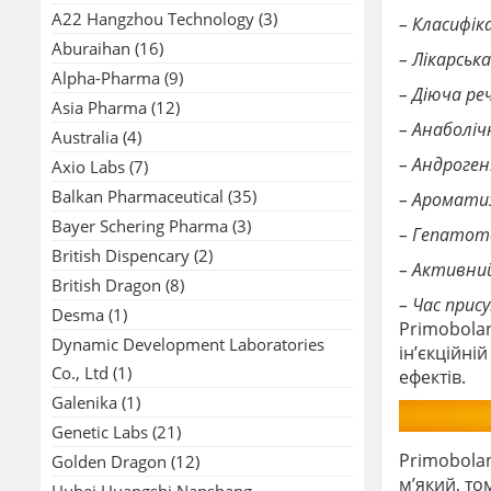
A22 Hangzhou Technology
(3)
– Класифік
Aburaihan
(16)
– Лікарськ
Alpha-Pharma
(9)
– Діюча р
Asia Pharma
(12)
– Анаболі
Australia
(4)
– Андроге
Axio Labs
(7)
Balkan Pharmaceutical
(35)
– Ароматиз
Bayer Schering Pharma
(3)
– Гепатото
British Dispencary
(2)
– Активний 
British Dragon
(8)
– Час прису
Desma
(1)
Primobola
Dynamic Development Laboratories
ін’єкційні
Co., Ltd
(1)
ефектів.
Galenika
(1)
Genetic Labs
(21)
Primobola
Golden Dragon
(12)
м’який, т
Hubei Huangshi Nanshang