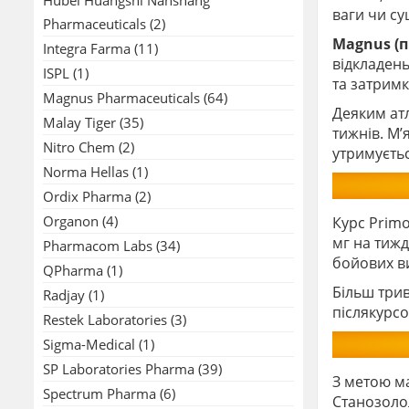
ваги чи су
Pharmaceuticals
(2)
Magnus (
Integra Farma
(11)
відкладень
ISPL
(1)
та затримк
Magnus Pharmaceuticals
(64)
Деяким атл
Malay Tiger
(35)
тижнів. М’
Nitro Chem
(2)
утримуєтьс
Norma Hellas
(1)
Ordix Pharma
(2)
Organon
(4)
Курс Primo
мг на тижд
Pharmacom Labs
(34)
бойових ви
QPharma
(1)
Більш трив
Radjay
(1)
післякурсо
Restek Laboratories
(3)
Sigma-Medical
(1)
SP Laboratories Pharma
(39)
З метою м
Spectrum Pharma
(6)
Станозоло