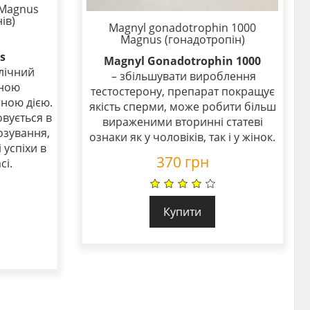
 Magnus
ів)
Magnyl gonadotrophin 1000
Magnus (гонадотропін)
s
Magnyl Gonadotrophin 1000
лічний
– збільшувати вироблення
еною
тестостерону, препарат покращує
ною дією.
якість сперми, може робити більш
овується в
вираженими вторинні статеві
озування,
ознаки як у чоловіків, так і у жінок.
 успіхи в
370
грн
сі.
Купити