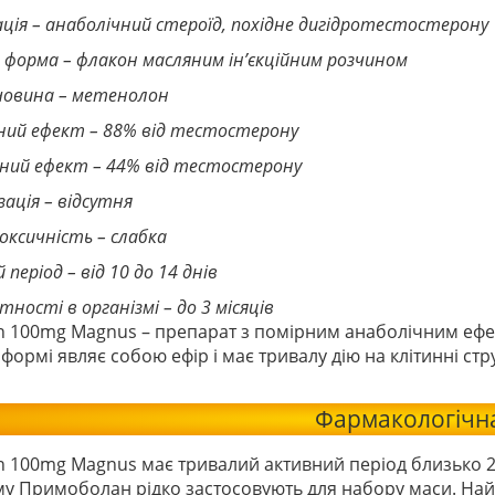
ація – анаболічний стероїд, похідне дигідротестостерону
а форма – флакон масляним ін’єкційним розчином
ечовина – метенолон
чний ефект – 88% від тестостерону
нний ефект – 44% від тестостерону
ація – відсутня
ксичність – слабка
період – від 10 до 14 днів
тності в організмі – до 3 місяців
n 100mg Magnus – препарат з помірним анаболічним ефе
й формі являє собою ефір і має тривалу дію на клітинні ст
Фармакологічна
n 100mg Magnus має тривалий активний період близько 2
ому Примоболан рідко застосовують для набору маси. Най