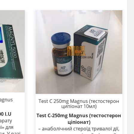
agnus
Test C 250mg Magnus (тестостерон
ципіонат 10мл)
0 I.U
Test C-250mg Magnus (тестостерон
арату
ціпіонат)
і» для
– анаболічний стероїд тривалої дії,
и. У разі