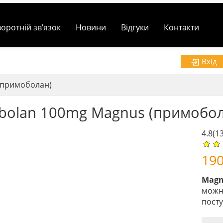
воротній зв’язок
Новини
Відгуки
Контакти
Вхід
(примоболан)
bolan 100mg Magnus (примобол
4.8
(1
19
Magn
можн
посту