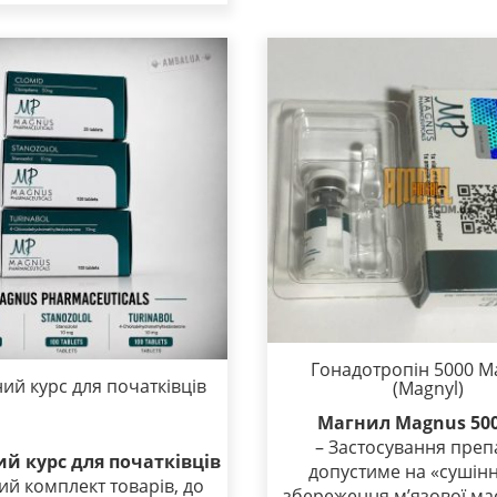
Гонадотропін 5000 M
ий курс для початківців
(Magnyl)
Магнил Magnus 500
– Застосування преп
ий курс для початківців
допустиме на «сушінн
ий комплект товарів, до
збереження м’язової мас