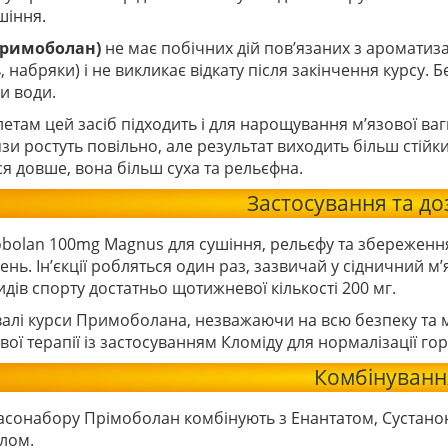
шіння.
примоболан)
не має побічних дій пов’язаних з ароматиз
, набряки) і не викликає відкату після закінчення курсу. Б
и води.
етам цей засіб підходить і для нарощування м’язової ва
язи ростуть повільно, але результат виходить більш стій
я довше, вона більш суха та рельєфна.
Застосування та д
bolan 100mg Magnus для сушіння, рельєфу та збереження
ень. Ін’єкції робляться один раз, зазвичай у сідничний м’
дів спорту достатньо щотижневої кількості 200 мг.
алі курси Примоболана, незважаючи на всю безпеку та м
вої терапії із застосуванням Кломіду для нормалізації г
Комбінуванн
асонабору Прімоболан комбінують з Енантатом, Сустано
лом.