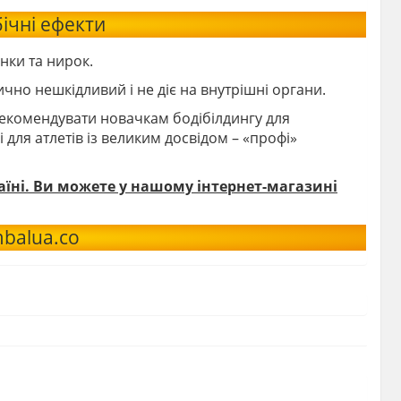
ічні ефекти
нки та нирок.
чно нешкідливий і не діє на внутрішні органи.
екомендувати новачкам бодібілдингу для
 для атлетів із великим досвідом – «профі»
раїні. Ви можете у нашому інтернет-магазині
balua.co