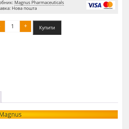
обник:
Magnus Pharmaceuticals
авка: Нова пошта
-
+
Купити
Primobolan 100mg Magnus (примоболан) quantit
 Magnus