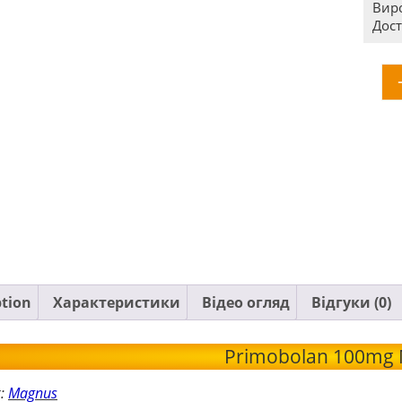
Вир
Дост
ption
Характеристики
Відео огляд
Відгуки (0)
Primobolan 100mg
к:
Magnus