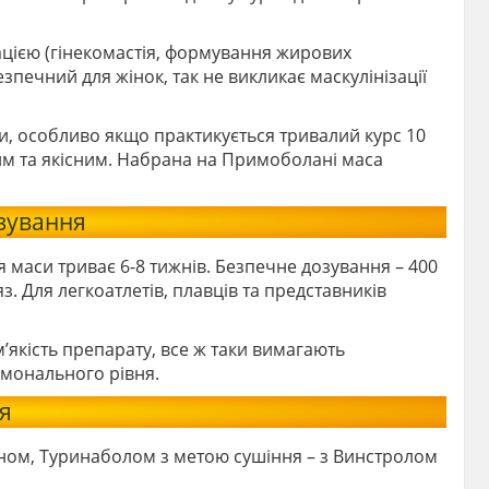
ацією (гінекомастія, формування жирових
езпечний для жінок, так не викликає маскулінізації
ги, особливо якщо практикується тривалий курс 10
ким та якісним. Набрана на Примоболані маса
озування
 маси триває 6-8 тижнів. Безпечне дозування – 400
яз. Для легкоатлетів, плавців та представників
’якість препарату, все ж таки вимагають
ормонального рівня.
я
ном, Туринаболом з метою сушіння – з Винстролом