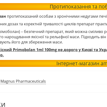
Протипоказання та поб
лан
протипоказаний особам з хронічними недугами печі
их дозах та коректній тривалості циклів препарат практи
рімоболан) – безпечний препарат, який можна сміливо р
о нарощування якісної та рельєфної маси. Підходить він і
вують його для збереження маси.
існий Primobolan 1ml 100mg не дорого у Києві та Ук
o.
Інтернет-магазин am
:
Magnus Pharmaceuticals
ки