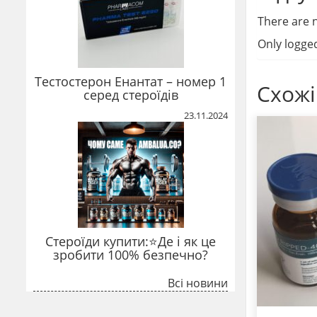
There are n
Only logge
Тестостерон Енантат – номер 1
Схожі
серед стероїдів
23.11.2024
Стероїди купити:⭐Де і як це
зробити 100% безпечно?
Всі новини