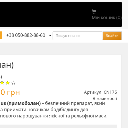
Мій кошик (0)
Пошук
+38 050-882-88-60
Знайти
ан)
3)
00
грн
Артикул: CN175
В наявності
us (примоболан)
– безпечний препарат, який
а приймати новачкам бодібілдингу для
пового нарощування якісної та рельєфної маси.