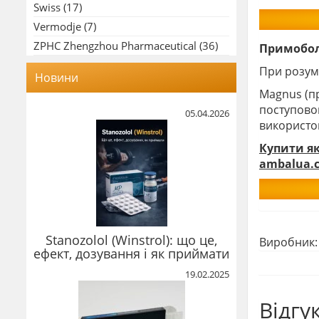
Swiss
(17)
Vermodje
(7)
ZPHC Zhengzhou Pharmaceutical
(36)
Примобо
При розумн
Новини
Magnus (п
поступовог
05.04.2026
використо
Купити як
ambalua.c
Stanozolol (Winstrol): що це,
Виробник
ефект, дозування і як приймати
19.02.2025
Відгу