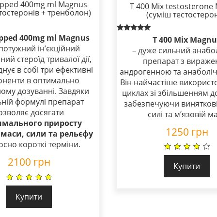
ipped 400mg ml Magnus
T 400 Mix testosterone
стостеронів + тренболон)
(суміш тестостерон
ipped 400mg ml Magnus
Rated
T 400 Mix Magnu
5.00
потужний інʼєкційний
– дуже сильний анабо
out of 5
ний стероїд тривалої дії,
препарат з вираж
нує в собі три ефективні
андрогенною та анаболіч
оненти в оптимально
Він найчастіше використ
ному дозуванні. Завдяки
циклах зі збільшенням д
ьній формулі препарат
забезпечуючи виняткові
озволяє досягати
силі та м’язовій ма
имального приросту
1250
грн
 маси, сили та рельєфу
носно короткі терміни.
2100
грн
Купити
Купити