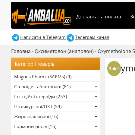
Доставка та оплата
З
Написати в Telegram
Телеграм канал
Головна
-
Оксиметолон (анаполон)
-
Oxymetholone 5
Категорії товарів
Oxyme
Sale!
Magnus Pharm. (SARMs) (9)
Стероїди таблетовані (81)
Ін'єкційні стероїди (253)
Післякурсові/ПКТ (59)
Жироспалювачі (16)
Гормони росту (15)