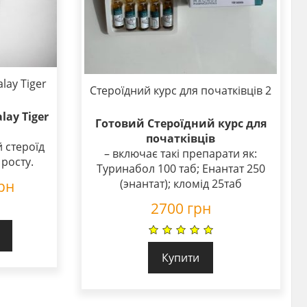
lay Tiger
Стероїдний курс для початківців 2
lay Tiger
Готовий Стероїдний курс для
початківців
 стероїд
– включає такі препарати як:
росту.
Туринабол 100 таб; Енантат 250
рн
(энантат); кломід 25таб
2700
грн
Купити