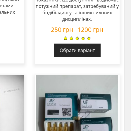
летами
потужний препарат, затребуваний у
нальних
бодібілдингу та інших силових
дисциплінах.
250
грн
1200
грн
–
Обрати варіант