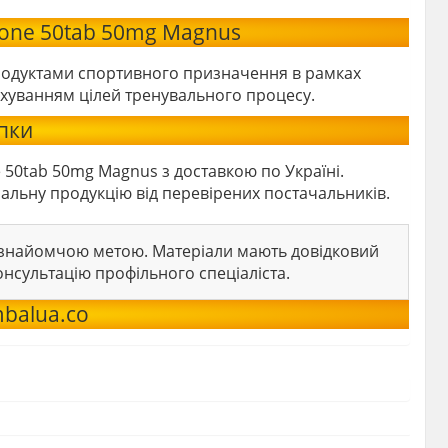
lone 50tab 50mg Magnus
родуктами спортивного призначення в рамках
ахуванням цілей тренувального процесу.
пки
50tab 50mg Magnus з доставкою по Україні.
льну продукцію від перевірених постачальників.
 ознайомчою метою. Матеріали мають довідковий
онсультацію профільного спеціаліста.
balua.co