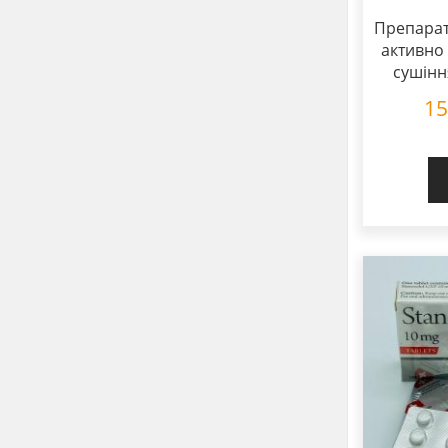
Препарат
активно 
сушінн
1