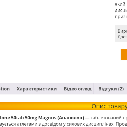
який 
дисци
приз
Вир
Дост
ption
Характеристики
Відео огляд
Відгуки (2)
Опис товар
one 50tab 50mg Magnus (Анаполон)
— таблетований пр
ується атлетами з досвідом у силових дисциплінах. Прод