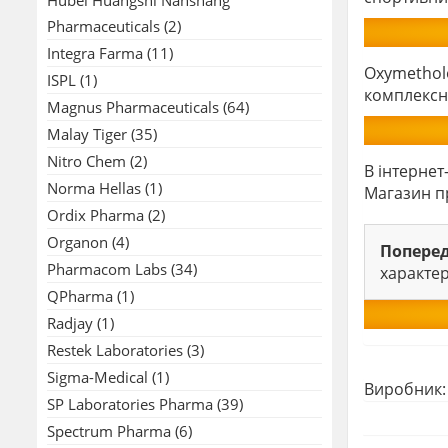
Pharmaceuticals
(2)
Integra Farma
(11)
Oxymethol
ISPL
(1)
комплексно
Magnus Pharmaceuticals
(64)
Malay Tiger
(35)
Nitro Chem
(2)
В інтернет
Norma Hellas
(1)
Магазин п
Ordix Pharma
(2)
Organon
(4)
Попере
Pharmacom Labs
(34)
характер
QPharma
(1)
Radjay
(1)
Restek Laboratories
(3)
Sigma-Medical
(1)
Виробник
SP Laboratories Pharma
(39)
Spectrum Pharma
(6)