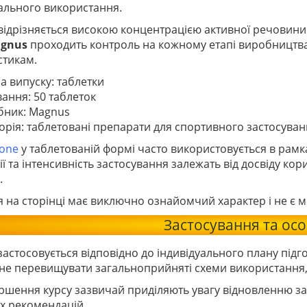
ального використання.
відрізняється високою концентрацією активної речовини 
gnus
проходить контроль на кожному етапі виробництва
стикам.
 випуску: таблетки
ання: 50 таблеток
бник: Magnus
орія: таблетовані препарати для спортивного застосува
one
у таблетованій формі часто використовується в рамк
ії та інтенсивність застосування залежать від досвіду ко
.
я на сторінці має виключно ознайомчий характер і не є
Застосування та осо
застосовується відповідно до індивідуального плану під
 не перевищувати загальноприйняті схеми використання, 
ершення курсу зазвичай приділяють увагу відновленню за
х рекомендацій.