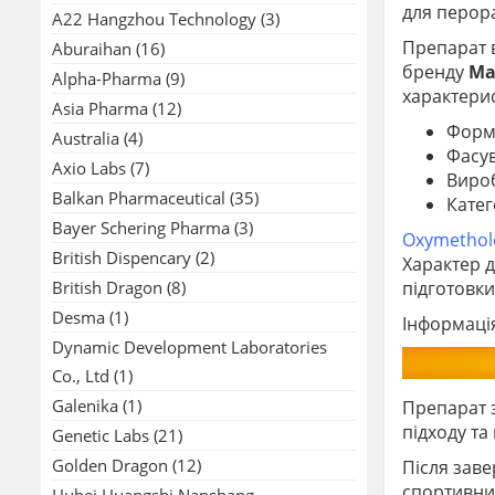
для перор
A22 Hangzhou Technology
(3)
Препарат 
Aburaihan
(16)
бренду
Ma
Alpha-Pharma
(9)
характери
Asia Pharma
(12)
Форма
Australia
(4)
Фасув
Axio Labs
(7)
Виро
Balkan Pharmaceutical
(35)
Катег
Bayer Schering Pharma
(3)
Oxymethol
British Dispencary
(2)
Характер д
British Dragon
(8)
підготовки
Desma
(1)
Інформаці
Dynamic Development Laboratories
Co., Ltd
(1)
Galenika
(1)
Препарат 
підходу та
Genetic Labs
(21)
Golden Dragon
(12)
Після зав
спортивни
Hubei Huangshi Nanshang