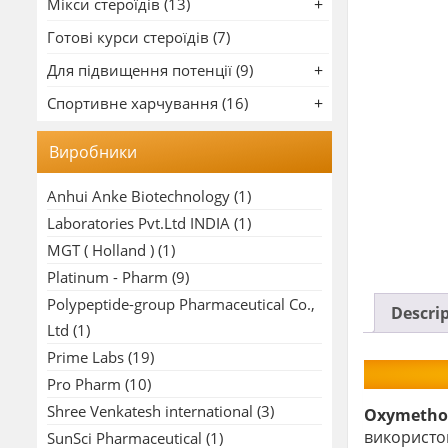
Мікси стероїдів (13)
Готові курси стероїдів (7)
Для підвищення потенції (9)
Спортивне харчування (16)
Виробники
Anhui Anke Biotechnology
(1)
Laboratories Pvt.Ltd INDIA
(1)
MGT ( Holland )
(1)
Platinum - Pharm
(9)
Polypeptide-group Pharmaceutical Co.,
Descri
Ltd
(1)
Prime Labs
(19)
Pro Pharm
(10)
Shree Venkatesh international
(3)
Oxymethol
використов
SunSci Pharmaceutical
(1)