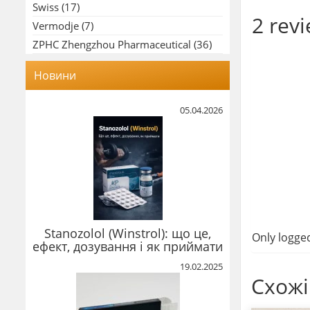
Swiss
(17)
2 rev
Vermodje
(7)
ZPHC Zhengzhou Pharmaceutical
(36)
Новини
05.04.2026
Stanozolol (Winstrol): що це,
Only logge
ефект, дозування і як приймати
19.02.2025
Схожі