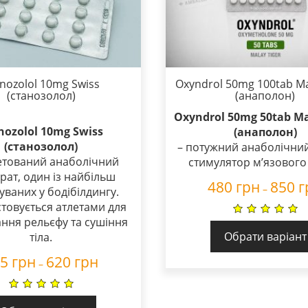
nozolol 10mg Swiss
Oxyndrol 50mg 100tab Ma
(станозолол)
(анаполон)
Oxyndrol 50mg 50tab Ma
nozolol 10mg Swiss
(анаполон)
(станозолол)
– потужний анаболічний
етований анаболічний
стимулятор м’язового 
рат, один із найбільш
480
грн
850
г
–
уваних у бодібілдингу.
товується атлетами для
ння рельєфу та сушіння
Обрати варіант
тіла.
25
грн
620
грн
–