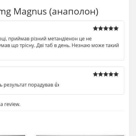
mg Magnus (анаполон)
Rated
5
out
оці, приймав різний метандіенон це не
of 5
мав що трісну. Дві таб в день. Незнаю може такий
Rated
5
out
 результат порадував 👍
of 5
a review.