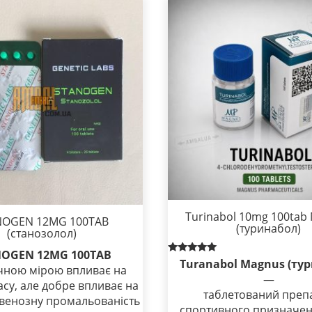
Turinabol 10mg 100tab
NOGEN 12MG 100TAB
(туринабол)
(станозолол)
OGEN 12MG 100TAB
Rated
Turanabol Magnus (ту
чною мірою впливає на
5.00
—
out of 5
асу, але добре впливає на
таблетований преп
 венозну промальованість
спортивного призначен