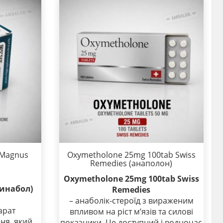
 Magnus
Oxymetholone 25mg 100tab Swiss
Remedies (анаполон)
Oxymetholone 25mg 100tab Swiss
ринабол)
Remedies
– анаболік-стероїд з вираженим
арат
впливом на ріст м’язів та силові
ня, який
показники. Це доступний і водночас