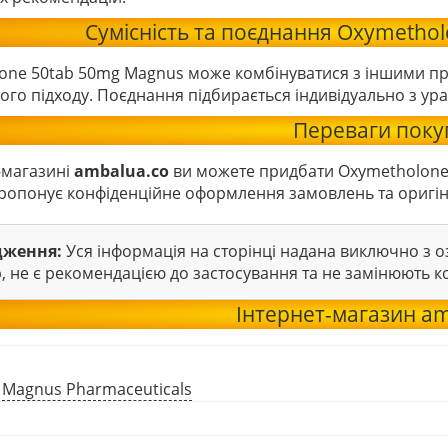
Сумісність та поєднання Oxymetho
one 50tab 50mg Magnus може комбінуватися з іншими п
го підходу. Поєднання підбирається індивідуально з ур
Переваги поку
-магазині
ambalua.co
ви можете придбати Oxymetholone 
ропонує конфіденційне оформлення замовлень та оригіна
дження:
Уся інформація на сторінці надана виключно з
, не є рекомендацією до застосування та не замінюють к
Інтернет-магазин am
:
Magnus Pharmaceuticals