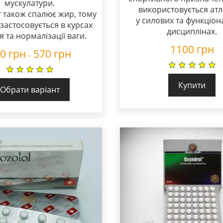
мускулатури.
використовується ат
 також спалює жир, тому
у силових та функціо
застосовується в курсах
дисциплінах.
я та нормалізації ваги.
1100
грн
50
грн
570
грн
–
Купити
Обрати варіант