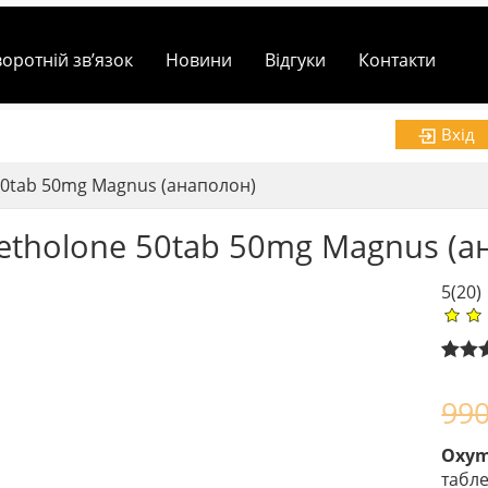
воротній зв’язок
Новини
Відгуки
Контакти
Вхід
0tab 50mg Magnus (анаполон)
tholone 50tab 50mg Magnus (а
5
(20)
Rated
2
out of
99
based
custo
ratin
Oxym
табл