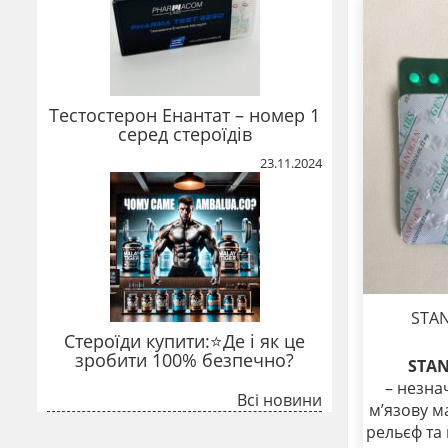
Тестостерон Енантат – номер 1
серед стероїдів
23.11.2024
STA
Стероїди купити:⭐Де і як це
зробити 100% безпечно?
STAN
– незна
Всі новини
м’язову м
рельєф та