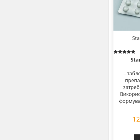
Sta
Rated
Sta
5.00
out of 5
– табл
препа
затреб
Викорис
формува
1