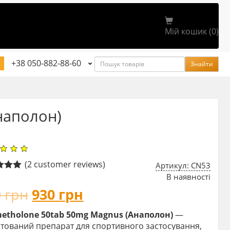
Мій кошик (0)
Пошук
+38 050-882-88-60
Знайти
наполон)
(
2
customer reviews)
Артикул: CN53
В наявності
5.00
 5
0
грн
930
грн
 on
mer
gs
etholone 50tab 50mg Magnus (Анаполон)
—
етований препарат для спортивного застосування,