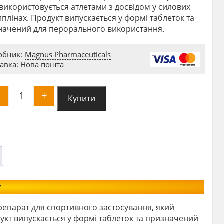
використовується атлетами з досвідом у силових
плінах. Продукт випускається у формі таблеток та
начений для перорального використання.
обник:
Magnus Pharmaceuticals
авка: Нова пошта
-
+
Купити
Oxymetholone 50tab 50mg Magnus (анаполон) qu
у
епарат для спортивного застосування, який
укт випускається у формі таблеток та призначений