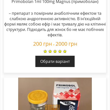
Primobolan 1ml 100mg Magnus (примоболан)
– препарат з помірним анаболічним ефектом та
слабкою андрогенною активністю. В ін’єкційній
формі являє собою ефір і має тривалу дію на клітинні
структури. Підходить для жінок бо не має побічних
ефектів.
200
грн
2000
грн
–
Обрати варіант