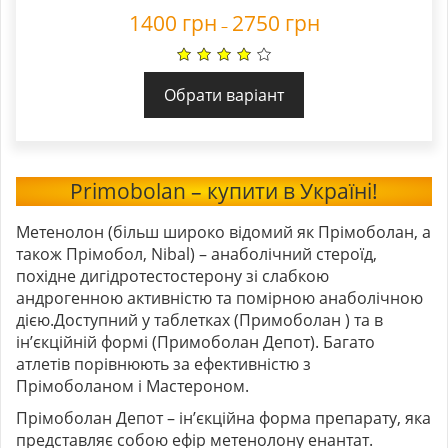
1400
грн
2750
грн
–
Обрати варіант
Primobolan – купити в Україні!
Метенолон (більш широко відомий як Прімоболан, а
також Прімобол, Nibal) – анаболічний стероїд,
похідне дигідротестостерону зі слабкою
андрогенною активністю та помірною анаболічною
дією.Доступний у таблетках (Примоболан ) та в
ін’єкційній формі (Примоболан Депот). Багато
атлетів порівнюють за ефективністю з
Прімоболаном і Мастероном.
Прімоболан Депот – ін’єкційна форма препарату, яка
представляє собою ефір метенолону енантат.