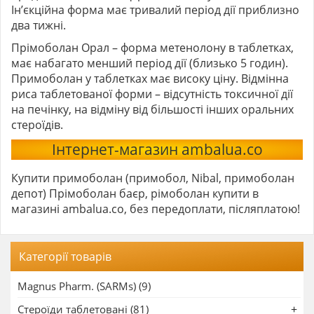
Ін’єкційна форма має тривалий період дії приблизно
два тижні.
Прімоболан Орал – форма метенолону в таблетках,
має набагато менший період дії (близько 5 годин).
Примоболан у таблетках має високу ціну. Відмінна
риса таблетованої форми – відсутність токсичної дії
на печінку, на відміну від більшості інших оральних
стероїдів.
Інтернет-магазин ambalua.co
Купити примоболан (примобол, Nibal, примоболан
депот) Прімоболан баєр, рімоболан купити в
магазині ambalua.co, без передоплати, післяплатою!
Категорії товарів
Magnus Pharm. (SARMs) (9)
Стероїди таблетовані (81)