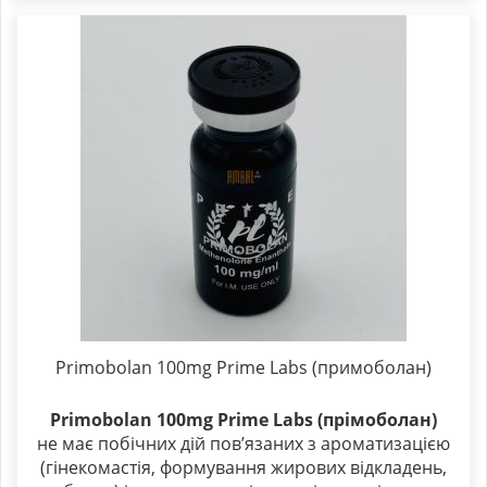
Primobolan 100mg Prime Labs (примоболан)
Primobolan 100mg Prime Labs (прімоболан)
не має побічних дій пов’язаних з ароматизацією
(гінекомастія, формування жирових відкладень,