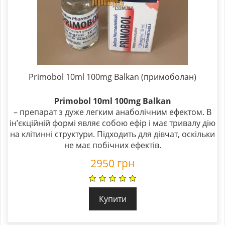
Primobol 10ml 100mg Balkan (примоболан)
Primobol 10ml 100mg Balkan
– препарат з дуже легким анаболічним ефектом. В
ін’єкційній формі являє собою ефір і має тривалу дію
на клітинні структури. Підходить для дівчат, оскільки
не має побічних ефектів.
2950
грн
Купити