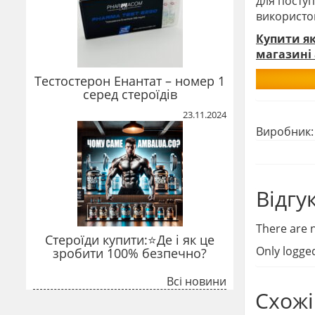
для поступ
використо
Купити як
магазині 
Тестостерон Енантат – номер 1
серед стероїдів
23.11.2024
Виробник
Відгу
There are n
Стероїди купити:⭐Де і як це
Only logge
зробити 100% безпечно?
Всі новини
Схожі