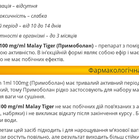
ація – відсутня
ксичність – слабка
період – від 10 до 14 днів
тності в організмі – до 3 місяців
-100 mg/ml Malay Tiger
(Примоболан)
– препарат з пом
ю активністю. В ін’єкційній формі являє собою ефір і має
о не має побічних ефектів.
Фармакологічна
n 1ml 100mg (Примоболан) має тривалий активний період
кий, тому Примоболан рідко застосовують для набору ма
я ваги чи сушіння.
100 mg/ml Malay Tiger
не має побічних дій пов’язаних з
, набряки) і не викликає відкату після закінчення курсу . 
и води.
етам цей засіб підходить і для нарощування м’язової ва
язи ростуть повільно, але результат виходить більш стій