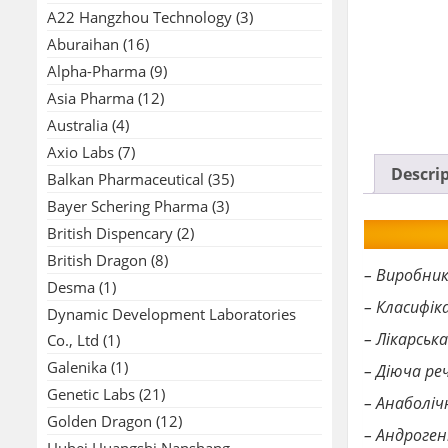
A22 Hangzhou Technology
(3)
Aburaihan
(16)
Alpha-Pharma
(9)
Asia Pharma
(12)
Australia
(4)
Axio Labs
(7)
Descri
Balkan Pharmaceutical
(35)
Bayer Schering Pharma
(3)
British Dispencary
(2)
British Dragon
(8)
– Виробни
Desma
(1)
– Класифік
Dynamic Development Laboratories
– Лікарськ
Co., Ltd
(1)
Galenika
(1)
– Діюча р
Genetic Labs
(21)
– Анаболі
Golden Dragon
(12)
– Андроге
Hubei Huangshi Nanshang