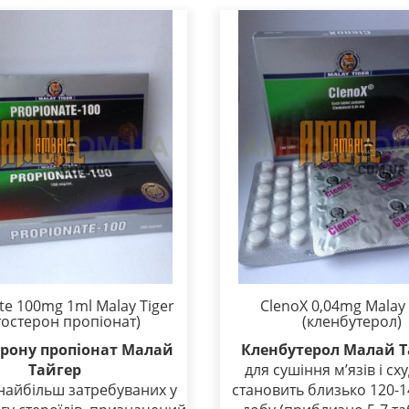
te 100mg 1ml Malay Tiger
ClenoX 0,04mg Malay 
тостерон пропіонат)
(кленбутерол)
ерону пропіонат Малай
Кленбутерол Малай Т
Тайгер
для сушіння м’язів і с
 найбільш затребуваних у
становить близько 120-1