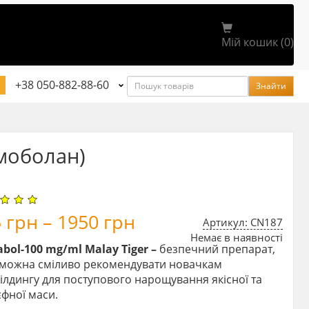
Мій кошик (0)
Пошук
+38 050-882-88-60
Знайти
имоболан)
5
грн
–
1950
грн
Артикул: CN187
Немає в наявності
bol-100 mg/ml Malay Tiger –
безпечний препарат,
 можна сміливо рекомендувати новачкам
ілдингу для поступового нарощування якісної та
фної маси.