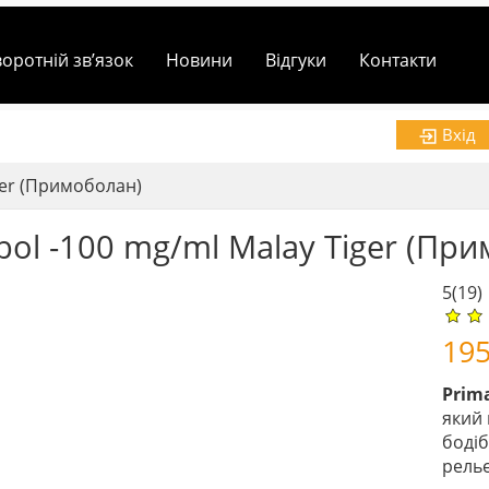
воротній зв’язок
Новини
Відгуки
Контакти
Вхід
ger (Примоболан)
bol -100 mg/ml Malay Tiger (Пр
5
(19)
19
Prima
який
бодіб
рельє