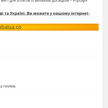
ін і для атлетів із великим досвідом – «профі»
ві та Україні. Ви можете у нашому інтернет-
balua.co
a review.