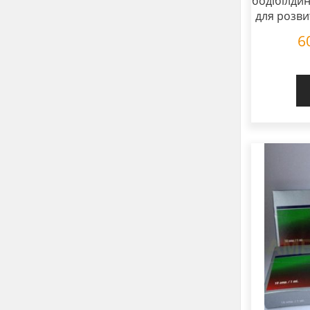
бодібілдин
для розви
6