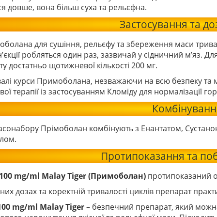
я довше, вона більш суха та рельєфна.
Застосування та д
болана для сушіння, рельєфу та збереження маси триває
н’єкції робляться один раз, зазвичай у сідничний м’яз. Дл
ту достатньо щотижневої кількості 200 мг.
алі курси Примоболана, незважаючи на всю безпеку та м
вої терапії із застосуванням Кломіду для нормалізації г
Комбінуванн
асонабору Прімоболан комбінують з Енантатом, Сустано
лом.
Протипоказання та поб
-100 mg/ml Malay Tiger (Примоболан)
протипоказаний ос
их дозах та коректній тривалості циклів препарат практи
100 mg/ml Malay Tiger
– безпечний препарат, який можн