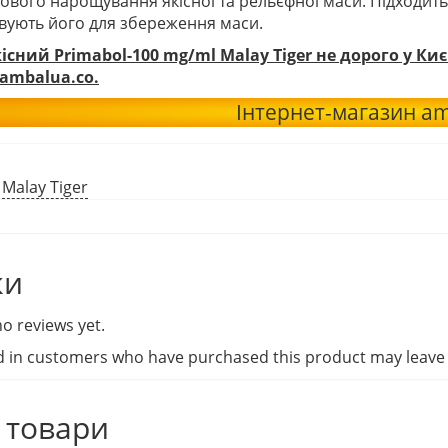
ового нарощування якісної та рельєфної маси. Підходить в
вують його для збереження маси.
існий Primabol-100 mg/ml Malay Tiger не дорого у Киє
ambalua.co.
Інтернет-магазин am
:
Malay Tiger
ки
o reviews yet.
d in customers who have purchased this product may leave 
 товари