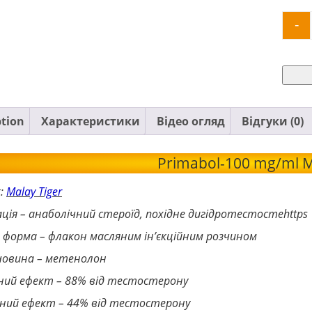
-
ption
Характеристики
Відео огляд
Відгуки (0)
Primabol-100 mg/ml M
к:
Malay Tiger
ація – анаболічний стероїд, похідне дигідротестостеhttps
а форма – флакон масляним ін’єкційним розчином
ечовина – метенолон
чний ефект – 88% від тестостерону
нний ефект – 44% від тестостерону