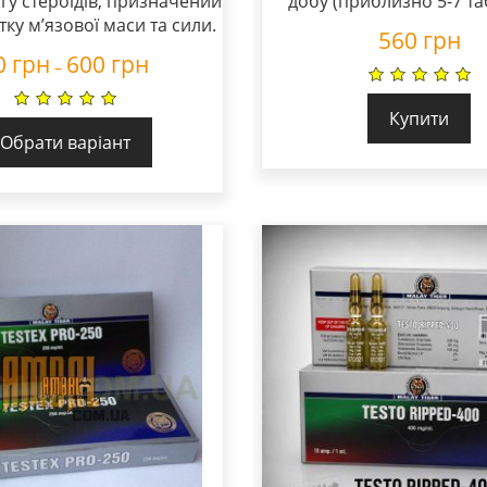
гу стероїдів, призначений
добу (приблизно 5-7 та
тку м’язової маси та сили.
560
грн
0
грн
600
грн
–
Купити
Обрати варіант