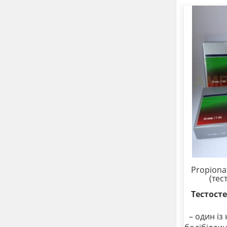
Propiona
(тес
Тестост
– один із