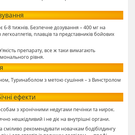
озування
 6-8 тижнів. Безпечне дозування – 400 мг на
я легкоатлетів, плавців та представників бойових
’якість препарату, все ж таки вимагають
ормонального рівня.
я
ном, Туринаболом з метою сушіння – з Винстролом
ічні ефекти
обам з хронічними недугами печінки та нирок.
чно нешкідливий і не діє на внутрішні органи.
а сміливо рекомендувати новачкам бодібілдингу