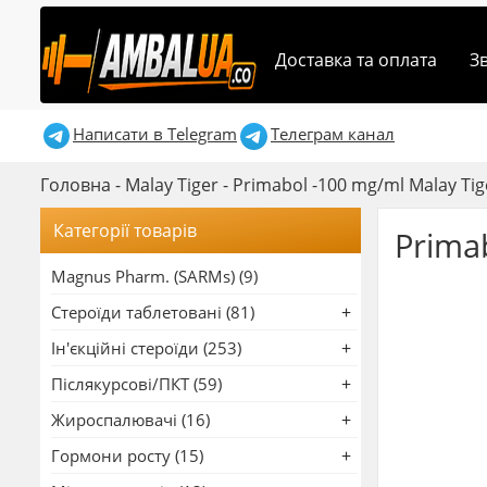
Доставка та оплата
З
Написати в Telegram
Телеграм канал
Головна
-
Malay Tiger
-
Primabol -100 mg/ml Malay Ti
Категорії товарів
Prima
Magnus Pharm. (SARMs) (9)
Стероїди таблетовані (81)
Ін'єкційні стероїди (253)
Післякурсові/ПКТ (59)
Жироспалювачі (16)
Гормони росту (15)