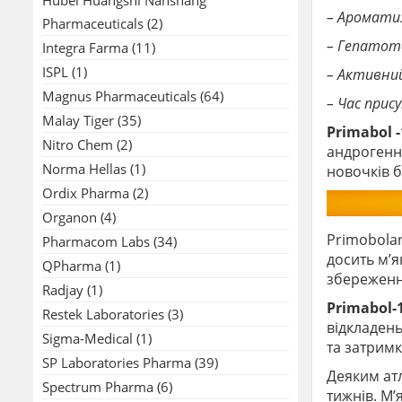
– Ароматиз
Pharmaceuticals
(2)
– Гепатото
Integra Farma
(11)
ISPL
(1)
– Активний 
Magnus Pharmaceuticals
(64)
– Час прису
Malay Tiger
(35)
Primabol 
Nitro Chem
(2)
андрогенно
Norma Hellas
(1)
новочків б
Ordix Pharma
(2)
Organon
(4)
Primobola
Pharmacom Labs
(34)
досить м’я
QPharma
(1)
збереженн
Radjay
(1)
Primabol-
Restek Laboratories
(3)
відкладень
Sigma-Medical
(1)
та затримк
SP Laboratories Pharma
(39)
Деяким атл
Spectrum Pharma
(6)
тижнів. М’