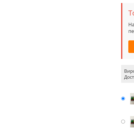
Т
На
пе
Вир
Дост