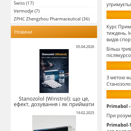
Swiss
(17)
утримуєтьс
Vermodje
(7)
ZPHC Zhengzhou Pharmaceutical
(36)
Курс Примо
Новини
тиждень. І
видів спор
05.04.2026
Більш трив
післякурсо
З метою м
Станозоло
Stanozolol (Winstrol): що це,
ефект, дозування і як приймати
Primabol 
19.02.2025
При розумн
Primabol-