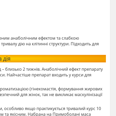
ірним анаболічним ефектом та слабкою
 тривалу дію на клітинні структури. Підходить для
 дія
 – близько 2 тижнів. Анаболічний ефект препарату
си. Найчастіше препарат входить у курси для
 ароматизацією (гінекомастія, формування жирових
Безпечний для жінок, так не викликає маскулінізації
ги, особливо якщо практикується тривалий курс 10
ким та якісним. Набрана на Примоболані маса