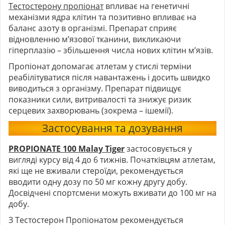
Тестостерону пропіонат
впливає на генетичні
механізми ядра клітин та позитивно впливає на
баланс азоту в організмі. Препарат сприяє
відновленню м’язової тканини, викликаючи
гіперплазію – збільшення числа нових клітин м’язів.
Пропіонат допомагає атлетам у стислі терміни
реабілітуватися після навантажень і досить швидко
виводиться з організму. Препарат підвищує
показники сили, витривалості та знижує ризик
серцевих захворювань (зокрема – ішемії).
Застосування та дозування
PROPIONATE 100 Malay Tiger
застосовується у
вигляді курсу від 4 до 6 тижнів. Початківцям атлетам,
які ще не вживали стероїди, рекомендується
вводити одну дозу по 50 мг кожну другу добу.
Досвідчені спортсмени можуть вживати до 100 мг на
добу.
З Тестостерон Пропіонатом рекомендується