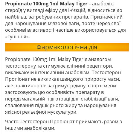
Propionate 100mg 1ml Malay Tiger
– анаболік-
стероїд у вигляді ефіру для ін’єкцій, відноситься до
найбільш затребуваних препаратів. Призначений
для нарощування м’язової ваги, проте через свої
особливі властивості частіше використовується для
«сушіння».
Фармакологічна дія
Propionate 100mg 1ml Malay Tiger є аналогом
тестостерону та стимулює клітинні рецептори,
викликаючи інтенсивний анаболізм. Тестостерон
Пропіонат не викликає швидкого приросту маси,
але практично не затримує рідину: спортсмени
застосовують цю особливість препарату в
передзмагальній підготовці для стабілізації ваги,
спалювання підшкірного жиру та нарощування
якісної рельєфної мускулатури.
Часто Тестостерон Пропіонат приймають разом з
іншими анаболіками.