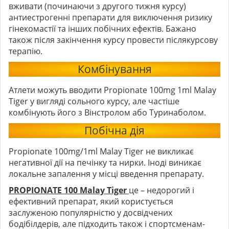
вживати (починаючи з другого тижня курсу)
антиестрогенні препарати для виключення ризику
гінекомастії та інших побічних ефектів. Бажано
також після закінчення курсу провести післякурсову
терапію.
Комбінування
Атлети можуть вводити
Propionate 100mg 1ml Malay
Tiger
у вигляді сольного курсу, але частіше
комбінують його з Вінстролом або Туринаболом.
Побічна дія
Propionate 100mg/1ml Malay Tiger не викликає
негативної дії на печінку та нирки. Іноді виникає
локальне запалення у місці введення препарату.
PROPIONATE 100 Malay Tiger
це – недорогий і
ефективний препарат, який користується
заслуженою популярністю у досвідчених
бодібілдерів, але підходить також і спортсменам-