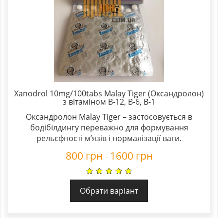
Xanodrol 10mg/100tabs Malay Tiger (Оксандролон)
з вітаміном В-12, В-6, В-1
Оксандролон Malay Tiger – застосовується в
бодібілдингу переважно для формування
рельєфності м’язів і нормалізації ваги.
800
грн
1600
грн
–
Обрати варіант