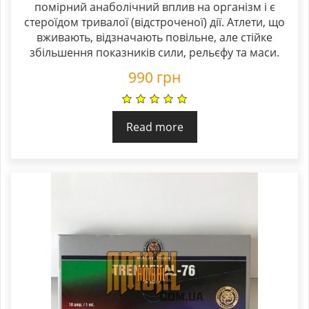
помірний анаболічний вплив на організм і є
out of 5
стероїдом тривалої (відстроченої) дії. Атлети, що
вживають, відзначають повільне, але стійке
збільшення показників сили, рельєфу та маси.
990
грн
Read more