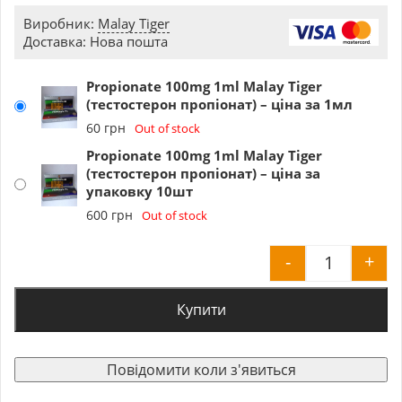
Виробник:
Malay Tiger
Доставка: Нова пошта
Propionate 100mg 1ml Malay Tiger
(тестостерон пропіонат) – ціна за 1мл
60
грн
Out of stock
Propionate 100mg 1ml Malay Tiger
(тестостерон пропіонат) – ціна за
упаковку 10шт
600
грн
Out of stock
-
+
Propionat
Купити
Повідомити коли з'явиться