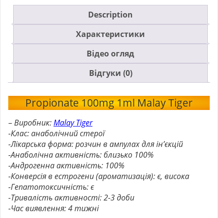
Description
Характеристики
Відео огляд
Відгуки (0)
Propionate 100mg 1ml Malay Tiger
–
Виробник:
Malay Tiger
-Клас: анаболічний стерої
-Лікарська форма: розчин в ампулах для ін’єкцій
-Анаболічна активність: близько 100%
-Андрогенна активність: 100%
-Конверсія в естрогени (ароматизація): є, висока
-Гепатотоксичність: є
-Тривалість активності: 2-3 доби
-Час виявлення: 4 тижні