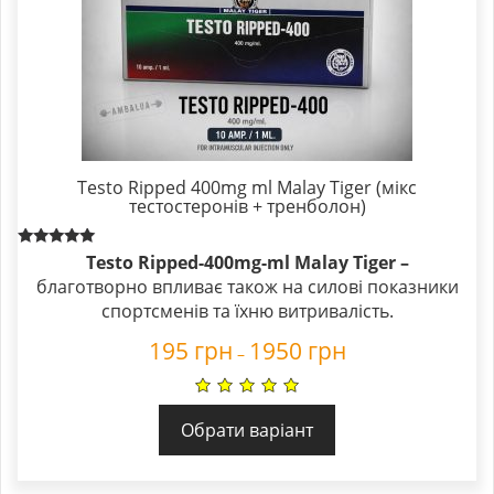
Testo Ripped 400mg ml Malay Tiger (мікс
тестостеронів + тренболон)
Rated
Testo Ripped-400mg-ml Malay Tiger –
5.00
благотворно впливає також на силові показники
out of 5
спортсменів та їхню витривалість.
195
грн
1950
грн
–
Обрати варіант