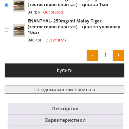
(тестостерон енантат) – ціна за 1мл
94
грн
Out of stock
ENANTHAL- 250mg/ml Malay Tiger
(тестостерон енантат) – ціна за упаковку
10шт
940
грн
Out of stock
-
+
ENANTHAL-
Купити
Повідомити коли з'явиться
Description
Характеристики