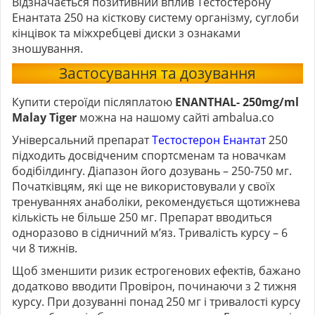
Відзначається позитивний вплив Тестостерону
Енантата 250 на кісткову систему організму, суглоби
кінцівок та міжхребцеві диски з ознаками
зношування.
Застосування та дозування
Купити стероїди післяплатою
ENANTHAL- 250mg/ml
Malay Tiger
можна на нашому сайті ambalua.co
Універсальний препарат
Тестостерон Енантат
250
підходить досвідченим спортсменам та новачкам
бодібілдингу. Діапазон його дозувань – 250-750 мг.
Початківцям, які ще не використовували у своїх
тренуваннях анаболіки, рекомендується щотижнева
кількість не більше 250 мг. Препарат вводиться
одноразово в сідничний м’яз. Тривалість курсу – 6
чи 8 тижнів.
Щоб зменшити ризик естрогенових ефектів, бажано
додатково вводити Провірон, починаючи з 2 тижня
курсу. При дозуванні понад 250 мг і тривалості курсу