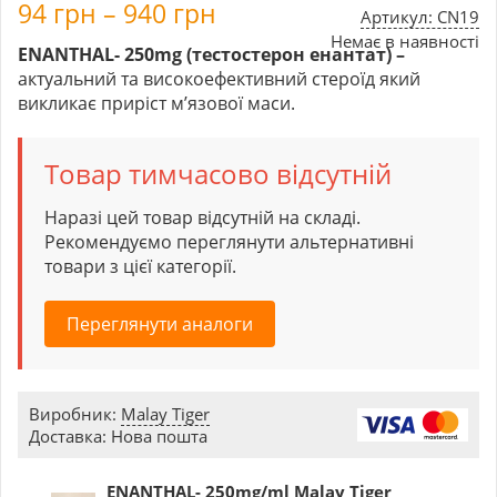
94
грн
–
940
грн
Артикул: CN19
Немає в наявності
ENANTHAL- 250mg (тестостерон енантат) –
актуальний та високоефективний стероїд який
викликає приріст м’язової маси.
Товар тимчасово відсутній
Наразі цей товар відсутній на складі.
Рекомендуємо переглянути альтернативні
товари з цієї категорії.
Переглянути аналоги
Виробник:
Malay Tiger
Доставка: Нова пошта
ENANTHAL- 250mg/ml Malay Tiger