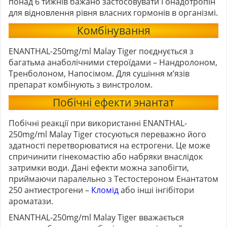
понад 6 тижнів бажано застосовувати Гонадотропін
для відновлення рівня власних гормонів в організмі.
Комбінування
ENANTHAL-250mg/ml Malay Tiger поєднується з
багатьма анаболічними стероїдами – Нандролоном,
Тренболоном, Напосімом. Для сушіння м’язів
препарат комбінують з винстролом.
Побічні ефекти энантат
Побічні реакції при використанні ENANTHAL-
250mg/ml Malay Tiger стосуються переважно його
здатності перетворюватися на естрогени. Це може
спричинити гінекомастію або набряки внаслідок
затримки води. Дані ефекти можна запобігти,
приймаючи паралельно з Тестостероном Енантатом
250 антиестрогени –
Кломід
або інші інгібітори
ароматази.
ENANTHAL-250mg/ml Malay Tiger вважається