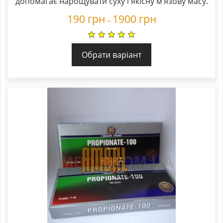
допомагає нарощувати суху і якісну м’язову масу.
190
грн
1900
грн
–
Обрати варіант