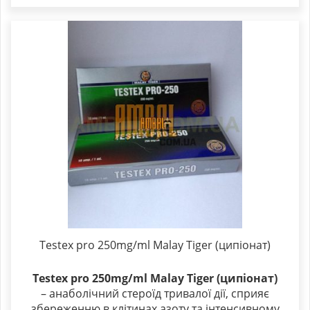
Testex pro 250mg/ml Malay Tiger (ципіонат)
Testex pro 250mg/ml Malay Tiger (ципіонат)
– анаболічний стероїд тривалої дії, сприяє
збереженню в клітинах азоту та інтенсивному