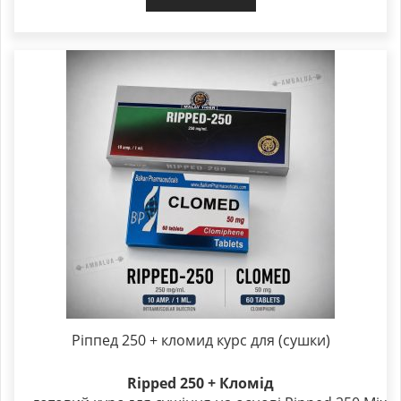
Ріппед 250 + кломид курс для (сушки)
Ripped 250 + Кломід