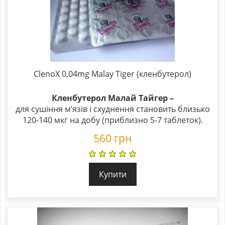
ClenoX 0,04mg Malay Tiger (кленбутерол)
Кленбутерол Малай Тайгер –
для сушіння м’язів і схуднення становить близько
120-140 мкг на добу (приблизно 5-7 таблеток).
560
грн
Купити