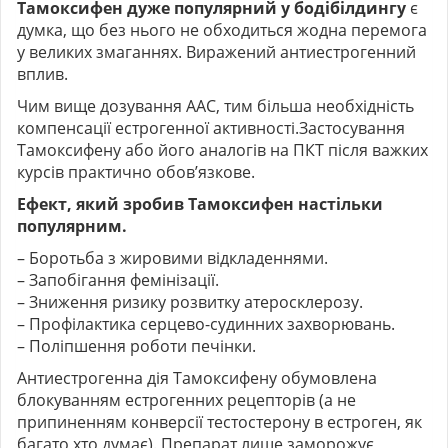
Тамоксифен дуже популярний у бодібілдингу
є
думка, що без нього не обходиться жодна перемога
у великих змаганнях. Виражений антиестрогенний
вплив.
Чим вище дозування ААС, тим більша необхідність
компенсації естрогенної активності.Застосування
Тамоксифену або його аналогів на ПКТ після важких
курсів практично обов’язкове.
Ефект, який зробив Тамоксифен настільки
популярним.
– Боротьба з жировими відкладеннями.
– Запобігання фемінізації.
– Зниження ризику розвитку атеросклерозу.
– Профілактика серцево-судинних захворювань.
– Поліпшення роботи печінки.
Антиестрогенна дія Тамоксифену обумовлена ​​
блокуванням естрогенних рецепторів (а не
припиненням конверсії тестостерону в естроген, як
багато хто думає). Препарат лише заморожує