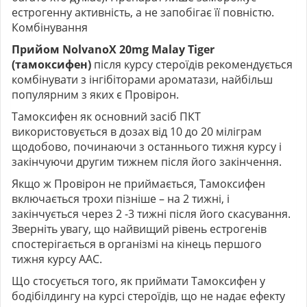
естрогенну активність, а не запобігає її повністю.
Комбінування
Прийом NolvanoX 20mg Malay Tiger
(тамоксифен)
після курсу стероїдів рекомендується
комбінувати з інгібіторами ароматази, найбільш
популярним з яких є Провірон.
Тамоксифен як основний засіб ПКТ
використовується в дозах від 10 до 20 міліграм
щодобово, починаючи з останнього тижня курсу і
закінчуючи другим тижнем після його закінчення.
Якщо ж Провірон не приймається,
Тамоксифен
включається трохи пізніше – на 2 тижні, і
закінчується через 2 -3 тижні після його скасування.
Зверніть увагу, що найвищий рівень естрогенів
спостерігається в організмі на кінець першого
тижня курсу ААС.
Що стосується того, як приймати Тамоксифен у
бодібілдингу на курсі стероїдів, що не надає ефекту