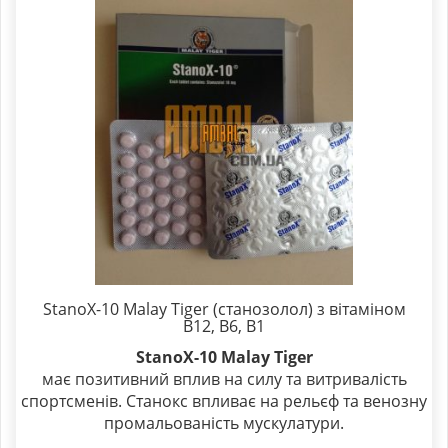
StanoX-10 Malay Tiger (станозолол) з вітаміном
В12, В6, В1
StanoX-10 Malay Tiger
має позитивний вплив на силу та витривалість
спортсменів. Станокс впливає на рельєф та венозну
промальованість мускулатури.