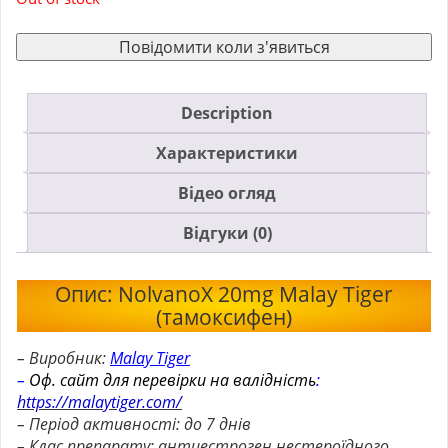
Повідомити коли з'явиться
Description
Характеристики
Відео огляд
Відгуки (0)
Опис: NolvanoX 20mg Malay Tiger
(тамоксифен)
– Виробник:
Malay Tiger
–
Оф. сайт для перевірки на валідність
:
https://malaytiger.com/
– Період активності: до 7 днів
– Клас препарату: антиестроген нестероїдного