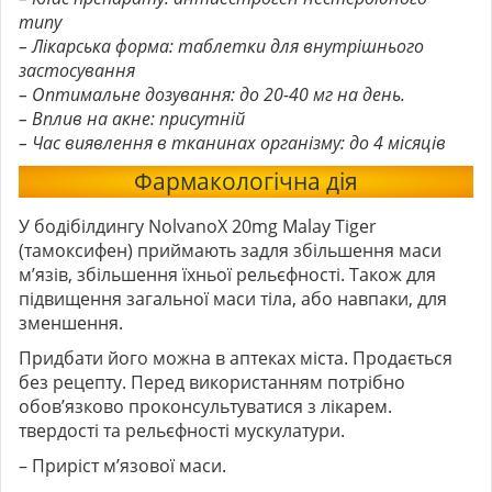
типу
– Лікарська форма: таблетки для внутрішнього
застосування
– Оптимальне дозування: до 20-40 мг на день.
– Вплив на акне: присутній
– Час виявлення в тканинах організму: до 4 місяців
Фармакологічна дія
У бодібілдингу NolvanoX 20mg Malay Tiger
(тамоксифен) приймають задля збільшення маси
м’язів, збільшення їхньої рельєфності. Також для
підвищення загальної маси тіла, або навпаки, для
зменшення.
Придбати його можна в аптеках міста. Продається
без рецепту. Перед використанням потрібно
обов’язково проконсультуватися з лікарем.
твердості та рельєфності мускулатури.
– Приріст м’язової маси.