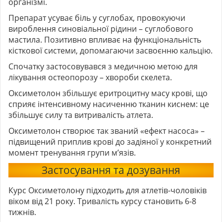
організмі.
Препарат усуває біль у суглобах, провокуючи
вироблення синовіальної рідини – суглобового
мастила. Позитивно впливає на функціональність
кісткової системи, допомагаючи засвоєнню кальцію.
Спочатку застосовувався з медичною метою для
лікування остеопорозу – хвороби скелета.
Оксиметолон збільшує еритроцитну масу крові, що
сприяє інтенсивному насиченню тканин киснем: це
збільшує силу та витривалість атлета.
Оксиметолон створює так званий «ефект насоса» –
підвищений приплив крові до задіяної у конкретний
момент тренування групи м’язів.
Застосування та дозування
Курс Оксиметолону підходить для атлетів-чоловіків
віком від 21 року. Тривалість курсу становить 6-8
тижнів.