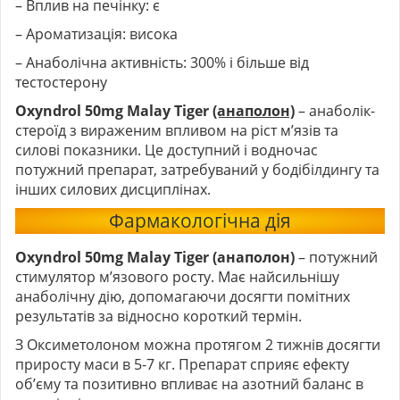
– Вплив на печінку: є
– Ароматизація: висока
– Анаболічна активність: 300% і більше від
тестостерону
Oxyndrol 50mg Malay Tiger
(анаполон)
– анаболік-
стероїд з вираженим впливом на ріст м’язів та
силові показники. Це доступний і водночас
потужний препарат, затребуваний у бодібілдингу та
інших силових дисциплінах.
Фармакологічна дія
Oxyndrol 50mg Malay Tiger (анаполон)
– потужний
стимулятор м’язового росту. Має найсильнішу
анаболічну дію, допомагаючи досягти помітних
результатів за відносно короткий термін.
З Оксиметолоном можна протягом 2 тижнів досягти
приросту маси в 5-7 кг. Препарат сприяє ефекту
об’єму та позитивно впливає на азотний баланс в