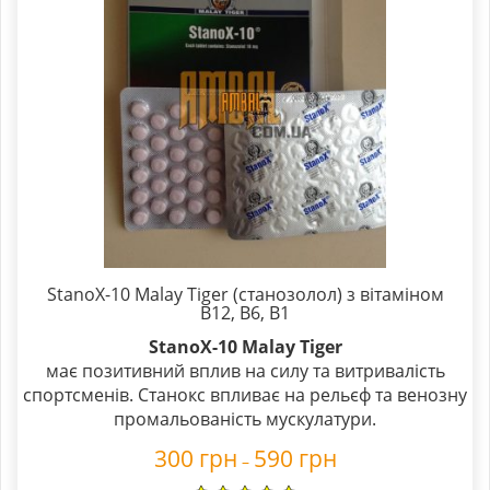
StanoX-10 Malay Tiger (станозолол) з вітаміном
В12, В6, В1
StanoX-10 Malay Tiger
має позитивний вплив на силу та витривалість
спортсменів. Станокс впливає на рельєф та венозну
промальованість мускулатури.
300
грн
590
грн
–