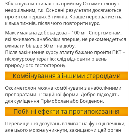
Збільшувати тривалість прийому Оксиметолону є
недоцільним, т.к. Основні результати досягаються
протягом перших 3 тижнів. Краще перерватися на
кілька тижнів, після чого повторити курс.
Максимальна добова доза – 100 мг. Спортсменам,
які вживають анаболіки вперше, не рекомендується
вживати більше 50 мг на добу.
Після закінчення курсу атлету бажано пройти ПКТ –
післякурсову терапію: слід відновити рівень
природного тестостерону.
Комбінування з іншими стероїдами
Оксиметолон можна комбінувати з анаболічними
препаратами ін’єкційної форми. Добре підходять
для суміщення Прімоболан або Болденон.
Побічні ефекти та протипоказання
Перевищення дозувань впливає на функції печінки,
але цього можна уникнути, захищаючи цей орган