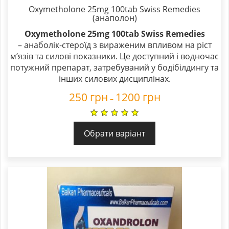
Oxymetholone 25mg 100tab Swiss Remedies
(анаполон)
Oxymetholone 25mg 100tab Swiss Remedies
– анаболік-стероїд з вираженим впливом на ріст
м’язів та силові показники. Це доступний і водночас
потужний препарат, затребуваний у бодібілдингу та
інших силових дисциплінах.
250
грн
1200
грн
–
Обрати варіант