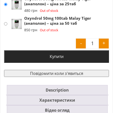
(анаполон) – ціна за 25таб
480
грн
Out of stock
Oxyndrol 50mg 100tab Malay Tiger
(анаполон) – ціна за 50 таб
850
грн
Out of stock
-
+
Oxyndrol 
Купити
Повідомити коли з'явиться
Description
Характеристики
Відео огляд