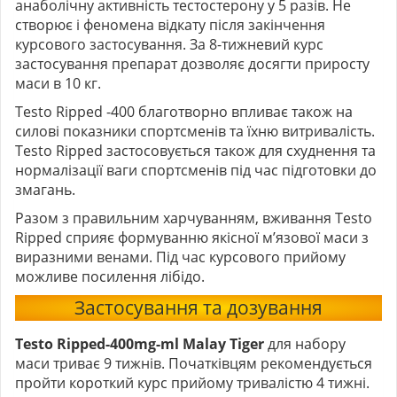
анаболічну активність тестостерону у 5 разів. Не
створює і феномена відкату після закінчення
курсового застосування. За 8-тижневий курс
застосування препарат дозволяє досягти приросту
маси в 10 кг.
Testo Ripped -400 благотворно впливає також на
силові показники спортсменів та їхню витривалість.
Testo Ripped застосовується також для схуднення та
нормалізації ваги спортсменів під час підготовки до
змагань.
Разом з правильним харчуванням, вживання Testo
Ripped сприяє формуванню якісної м’язової маси з
виразними венами. Під час курсового прийому
можливе посилення лібідо.
Застосування та дозування
Testo Ripped-400mg-ml Malay Tiger
для набору
маси триває 9 тижнів. Початківцям рекомендується
пройти короткий курс прийому тривалістю 4 тижні.