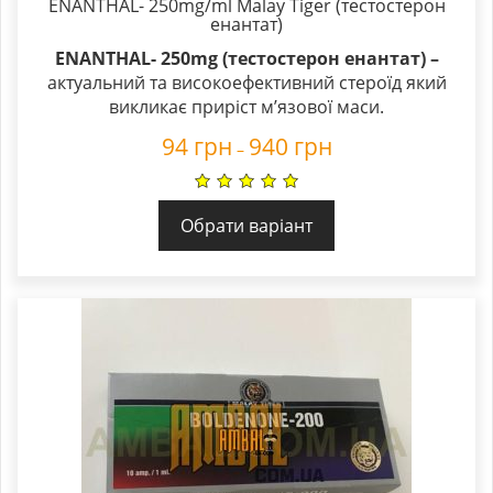
ENANTHAL- 250mg/ml Malay Tiger (тестостерон
енантат)
ENANTHAL- 250mg (тестостерон енантат) –
актуальний та високоефективний стероїд який
викликає приріст м’язової маси.
94
грн
940
грн
–
Обрати варіант