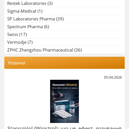
Restek Laboratories
(3)
Sigma-Medical
(1)
SP Laboratories Pharma
(39)
Spectrum Pharma
(6)
Swiss
(17)
Vermodje
(7)
ZPHC Zhengzhou Pharmaceutical
(36)
Новини
05.04.2026
Stanozolol (Winstrol): що це, ефект, дозування