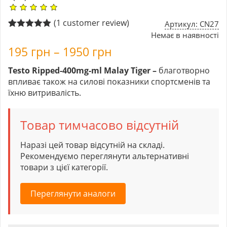
(
1
customer review)
Артикул: CN27
Немає в наявності
Rated
1
5.00
out of 5
195
грн
–
1950
грн
based on
customer
rating
Testo Ripped-400mg-ml Malay Tiger –
благотворно
впливає також на силові показники спортсменів та
їхню витривалість.
Товар тимчасово відсутній
Наразі цей товар відсутній на складі.
Рекомендуємо переглянути альтернативні
товари з цієї категорії.
Переглянути аналоги