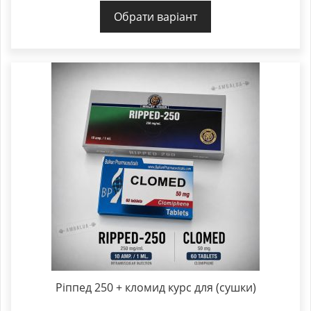
Обрати варіант
Ріппед 250 + кломид курс для (сушки)