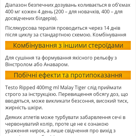
Діапазон безпечних дозувань коливається в об’ємах
400 мг кожен 4 день (200 – для новачків, 400 – для
досвідчених білдерів).
Післякурсова терапія проводиться через 14 днів
після циклу за стандартною схемою. Комбінування
Комбінування з іншими стероїдами
Для сушіння та формування якісного рельєфу з
Вінстролом або Анаваром.
Побічні ефекти та протипоказання
Testo Ripped 400mg ml Malay Tiger слід приймати
строго за інструкцією. Перевищення обсягу доз, що
вводяться, може викликати безсоння, високий тиск,
жирність шкіри.
Деяких атлетів може турбувати забарвлення сечі в
червонуватий колір, проте це не є ознакою
ураження нирок, а лише свідчення про вихід з