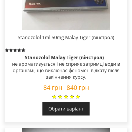
Stanozolol 1ml 50mg Malay Tiger (вінстрол)
Rated
Stanozolol Malay Tiger (вінстрол) –
5.00
не ароматизується і не сприяє затримці води в
out of 5
організмі, що виключає феномен відкату після
закінчення курсу.
84
грн
840
грн
–
Обрати варіант