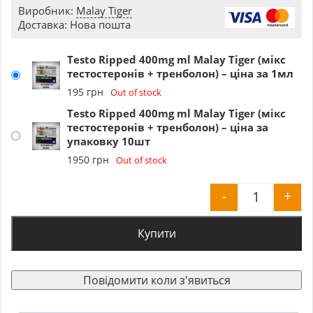
Виробник:
Malay Tiger
Доставка: Нова пошта
Testo Ripped 400mg ml Malay Tiger (мікс
тестостеронів + тренболон) – ціна за 1мл
195
грн
Out of stock
Testo Ripped 400mg ml Malay Tiger (мікс
тестостеронів + тренболон) – ціна за
упаковку 10шт
1950
грн
Out of stock
-
+
Testo Rip
Купити
Повідомити коли з'явиться