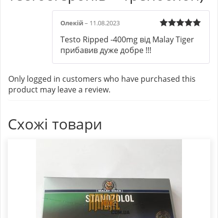
Олекій
–
11.08.2023
Rated
5
out
Testo Ripped -400mg від Malay Tiger
of 5
прибавив дуже добре !!!
Only logged in customers who have purchased this
product may leave a review.
Схожі товари