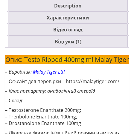
Description
Характеристики
Відео огляд
Відгуки (1)
Опис: Testo Ripped 400mg ml Malay Tiger
– Виробник:
Malay Tiger Ltd.
– Оф.сайт для перевірки – https://malaytiger.com/
– Клас препарату: анаболічний стероїд
– Склад:
– Testosterone Enanthate 200mg;
– Trenbolone Enanthate 100mg;
– Drostanolone Enanthate 100mg
– Лікарська форма: ін’єкційний розчин в ампулах