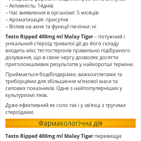
– Активність: 14днів
– Час виявлення в організмі: 5 місяців
– Ароматизація: присутня
– Вплив на акне та функції печінки: ні
Testo Ripped 400mg ml Malay Tiger
– потужний і
унікальний стероїд тривалої дії до його складу
входить мікс тестостеронів правильно підібраного
дозування, що в свою чергу дозволяє досягти
приголомшливих результатів у найкоротші терміни.
Приймається бодібілдерами, важкоатлетами та
триборцями для збільшення м’язової маси та
силових показників. Одне з найпопулярніших у
культуризмі ліків.
Дуже ефективний як соло так і у зв’язці з тругими
стероїдами.
Фармакологічна дія
Testo Ripped 400mg ml Malay Tiger
перевищує