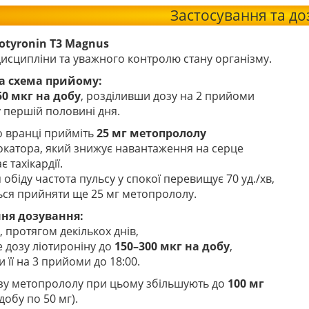
Застосування та д
iotyronin T3 Magnus
исципліни та уважного контролю стану організму.
а схема прийому:
50 мкг на добу
, розділивши дозу на 2 прийоми
у першій половині дня.
 вранці прийміть
25 мг метопрололу
окатора, який знижує навантаження на серце
є тахікардії.
 обіду частота пульсу у спокої перевищує 70 уд./хв,
ься прийняти ще 25 мг метопрололу.
ня дозування:
 протягом декількох днів,
 дозу ліотироніну до
150–300 мкг на добу
,
 її на 3 прийоми до 18:00.
зу метопрололу при цьому збільшують до
100 мг
добу по 50 мг).