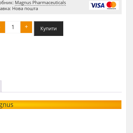
обник:
Magnus Pharmaceuticals
авка: Нова пошта
-
+
Купити
ЛІОТИРОНІН Т3 Magnus 25mg 50tab quantity
agnus