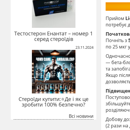
Прийом
L
потребує д
Тестостерон Енантат – номер 1
Початков
серед стероїдів
Почніть з
по 25 мкг 
23.11.2024
Одночасно
— бета-бл
та запобіга
Якщо після
дозволяєт
Підвищен
Поступово,
Стероїди купити:⭐Де і як це
збільшуйте
зробити 100% безпечно?
розділяючи
Всі новини
Добову до
(2 рази на 