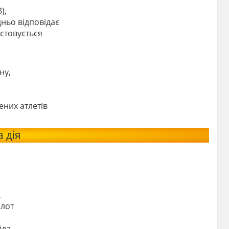
),
ньо відповідає
стовується
ну,
ених атлетів
 дія
,
слот
ла,