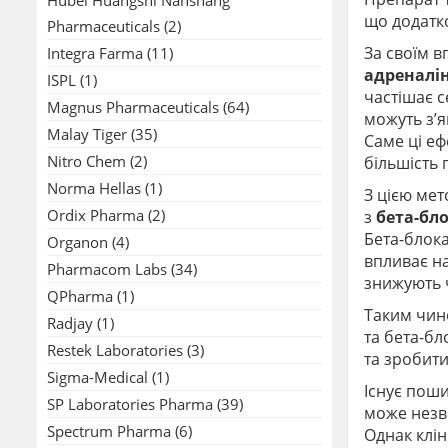
що додатк
Pharmaceuticals
(2)
За своїм в
Integra Farma
(11)
адреналі
ISPL
(1)
частішає с
Magnus Pharmaceuticals
(64)
можуть з’я
Malay Tiger
(35)
Саме ці еф
Nitro Chem
(2)
більшість
Norma Hellas
(1)
З цією ме
Ordix Pharma
(2)
з
бета-бл
Бета-блока
Organon
(4)
впливає н
Pharmacom Labs
(34)
знижують ч
QPharma
(1)
Таким чин
Radjay
(1)
та бета-б
Restek Laboratories
(3)
та зробит
Sigma-Medical
(1)
Існує пош
SP Laboratories Pharma
(39)
може незв
Spectrum Pharma
(6)
Однак клін