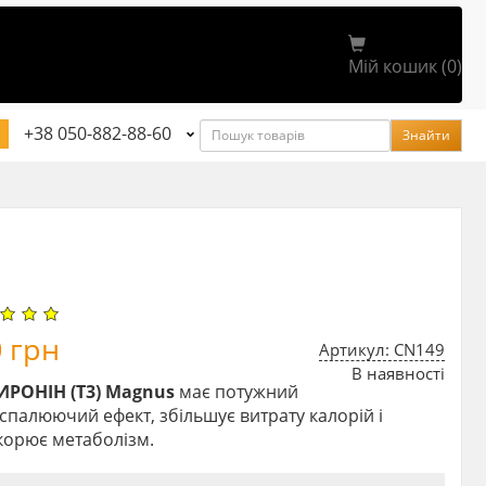
Мій кошик (0)
Пошук
+38 050-882-88-60
Знайти
0
грн
Артикул: CN149
В наявності
ИРОНІН (Т3) Magnus
має потужний
палюючий ефект, збільшує витрату калорій і
корює метаболізм.