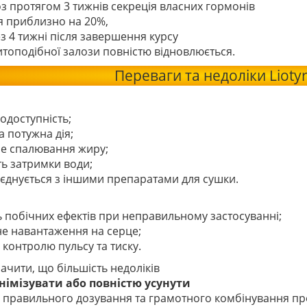
з протягом 3 тижнів секреція власних гормонів
я приблизно на 20%,
з 4 тижні після завершення курсу
топодібної залози повністю відновлюється.
Переваги та недоліки Lioty
:
іодоступність;
а потужна дія;
не спалювання жиру;
сть затримки води;
оєднується з іншими препаратами для сушки.
ь побічних ефектів при неправильному застосуванні;
не навантаження на серце;
 контролю пульсу та тиску.
ачити, що більшість недоліків
імізувати або повністю усунути
к правильного дозування та грамотного комбінування пр