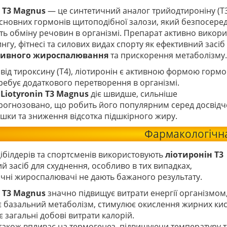
n T3 Magnus
— це синтетичний аналог трийодтироніну (T3
основних гормонів щитоподібної залози, який безпосеред
ть обміну речовин в організмі. Препарат активно викори
ингу, фітнесі та силових видах спорту як ефективний засіб
сивного жироспалювання
та прискорення метаболізму.
 від тироксину (T4), ліотиронін є активною формою гормо
ребує додаткового перетворення в організмі.
у
Liotyronin T3 Magnus
діє швидше, сильніше
прогнозовано, що робить його популярним серед досвідч
ушки та зниження відсотка підшкірного жиру.
Фармакологічна
ібілдерів та спортсменів використовують
ліотиронін T3
й засіб для схуднення, особливо в тих випадках,
ичні жироспалювачі не дають бажаного результату.
n T3 Magnus
значно підвищує витрати енергії організмом
 базальний метаболізм, стимулює окислення жирних ки
є загальні добові витрати калорій.
також впливає на термогенез, підвищуючи температуру ті