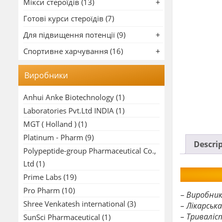
Мікси стероїдів (13)
Готові курси стероїдів (7)
Для підвищення потенції (9)
Спортивне харчування (16)
Виробники
Anhui Anke Biotechnology
(1)
Laboratories Pvt.Ltd INDIA
(1)
MGT ( Holland )
(1)
Platinum - Pharm
(9)
Descri
Polypeptide-group Pharmaceutical Co.,
Ltd
(1)
Prime Labs
(19)
Pro Pharm
(10)
–
Виробник
Shree Venkatesh international
(3)
– Лікарськ
– Триваліст
SunSci Pharmaceutical
(1)