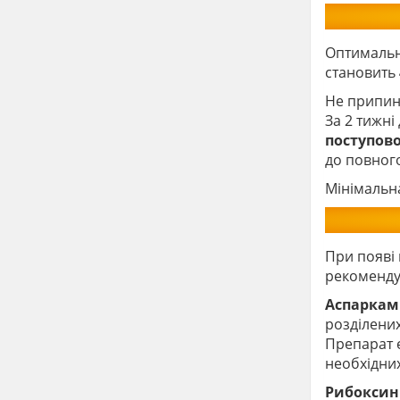
Оптимальн
становить
Не припин
За 2 тижні
поступов
до повног
Мінімальн
При появі 
рекоменду
Аспаркам
розділених
Препарат є
необхідни
Рибоксин