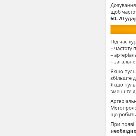
Дозування 
щоб частот
60–70 уда
Під час ку
– частоту 
– артеріал
– загальне
Якщо пульс
збільште д
Якщо пульс
зменште д
Артеріаль
Метопроло
що робить
При появі
необхідн