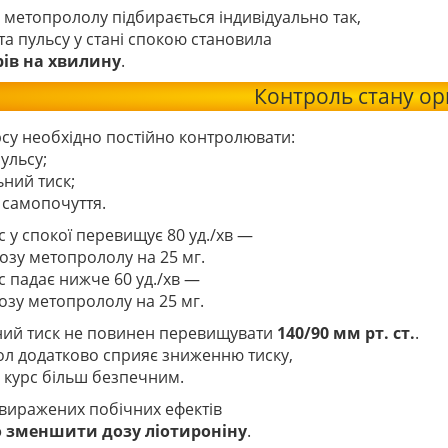
метопрололу підбирається індивідуально так,
а пульсу у стані спокою становила
рів на хвилину
.
Контроль стану ор
рсу необхідно постійно контролювати:
пульсу;
ьний тиск;
 самопочуття.
 у спокої перевищує 80 уд./хв —
озу метопрололу на 25 мг.
 падає нижче 60 уд./хв —
озу метопрололу на 25 мг.
ний тиск не повинен перевищувати
140/90 мм рт. ст.
.
л додатково сприяє зниженню тиску,
 курс більш безпечним.
 виражених побічних ефектів
о зменшити дозу ліотироніну
.