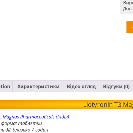
Вир
Дост
ption
Характеристики
Відео огляд
Відгуки (0)
Liotyronin T3 M
:
Magnus Pharmaceuticals (Індія)
а форма: таблетки
ь дії: близько 7 годин