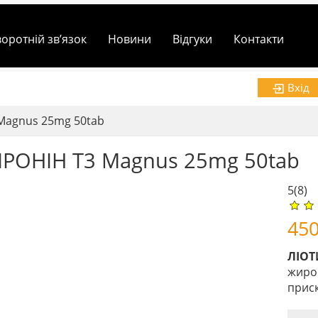
воротній зв’язок
Новини
Відгуки
Контакти
Вхід
Magnus 25mg 50tab
РОНІН Т3 Magnus 25mg 50tab
5
(8)
45
ЛІОТ
жирос
прис