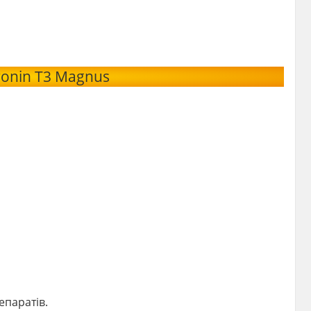
ronin T3 Magnus
епаратів.