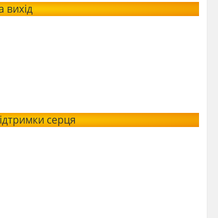
а вихід
ідтримки серця