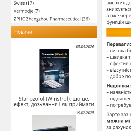
високих до
Swiss
(17)
знижуєтьс
Vermodje
(7)
а вже чере
ZPHC Zhengzhou Pharmaceutical
(36)
функція щи
Новини
Переваги
05.04.2026
– висока б
– швидка т
– ефектив
– відсутні
– добре п
Недоліки:
– наявніст
Stanozolol (Winstrol): що це,
– підвище
ефект, дозування і як приймати
– потребує
19.02.2025
Варто зазн
можна мін
за рахуно