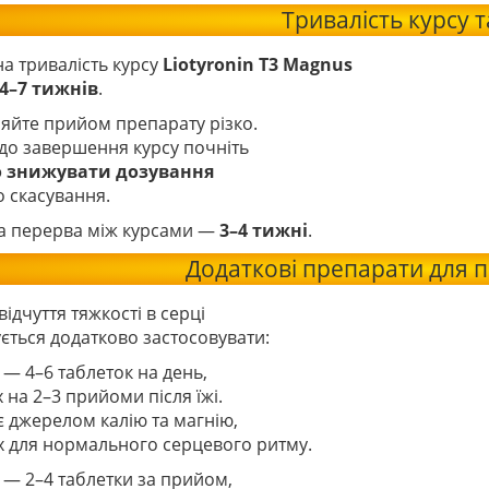
Тривалість курсу т
а тривалість курсу
Liotyronin T3 Magnus
4–7 тижнів
.
яйте прийом препарату різко.
 до завершення курсу почніть
о знижувати дозування
о скасування.
а перерва між курсами —
3–4 тижні
.
Додаткові препарати для п
відчуття тяжкості в серці
ється додатково застосовувати:
— 4–6 таблеток на день,
 на 2–3 прийоми після їжі.
 джерелом калію та магнію,
х для нормального серцевого ритму.
— 2–4 таблетки за прийом,