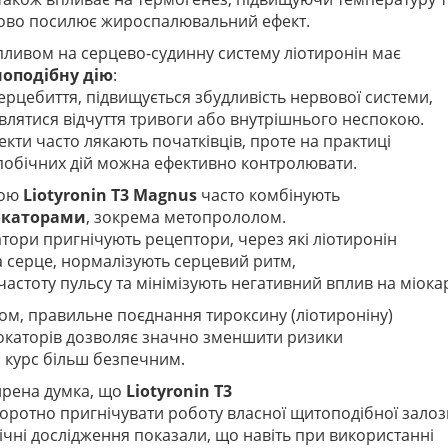
ово посилює жироспалювальний ефект.
пливом на серцево-судинну систему ліотиронін має
ноподібну дію
:
ерцебиття, підвищується збудливість нервової системи,
влятися відчуття тривоги або внутрішнього неспокою.
екти часто лякають початківців, проте на практиці
 побічних дій можна ефективно контролювати.
тою
Liotyronin T3 Magnus
часто комбінують
окаторами
, зокрема метопрололом.
тори пригнічують рецептори, через які ліотиронін
а серце, нормалізують серцевий ритм,
астоту пульсу та мінімізують негативний вплив на міока
ом, правильне поєднання тироксину (ліотироніну)
локаторів дозволяє значно зменшити ризики
и курс більш безпечним.
ирена думка, що
Liotyronin T3
оротно пригнічувати роботу власної щитоподібної залоз
ічні дослідження показали, що навіть при використанні