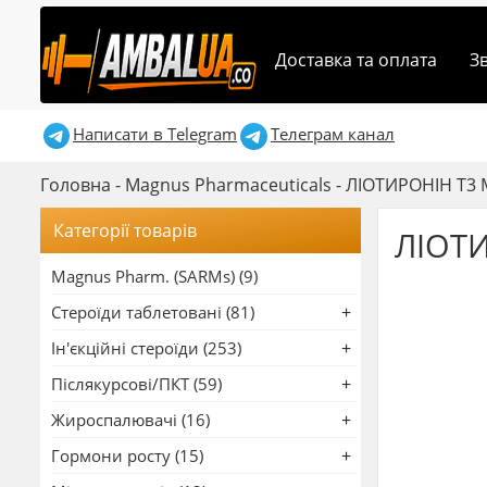
Доставка та оплата
З
Написати в Telegram
Телеграм канал
Головна
-
Magnus Pharmaceuticals
-
ЛІОТИРОНІН Т3 
Категорії товарів
ЛІОТИ
Magnus Pharm. (SARMs) (9)
Стероїди таблетовані (81)
Ін'єкційні стероїди (253)
Післякурсові/ПКТ (59)
Жироспалювачі (16)
Гормони росту (15)