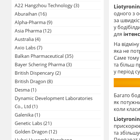
A22 Hangzhou Technology
(3)
Liotyroni
одного з 
Aburaihan
(16)
за швидкіс
Alpha-Pharma
(9)
у бодібілд
Asia Pharma
(12)
для
інтен
Australia
(4)
На відміну
Axio Labs
(7)
яка не пот
Balkan Pharmaceutical
(35)
Саме том
Bayer Schering Pharma
(3)
та більш 
у період с
British Dispencary
(2)
British Dragon
(8)
Desma
(1)
Багато бод
Dynamic Development Laboratories
як потужни
Co., Ltd
(1)
коли клас
Galenika
(1)
Liotyroni
Genetic Labs
(21)
прискорює
Golden Dragon
(12)
та збільшу
Препарат 
Hubei Huangshi Nanshang