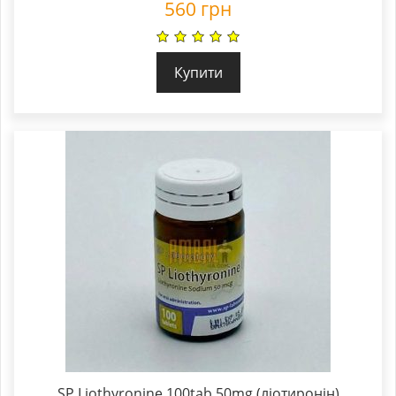
560
грн
Купити
SP Liothyronine 100tab 50mg (ліотиронін)