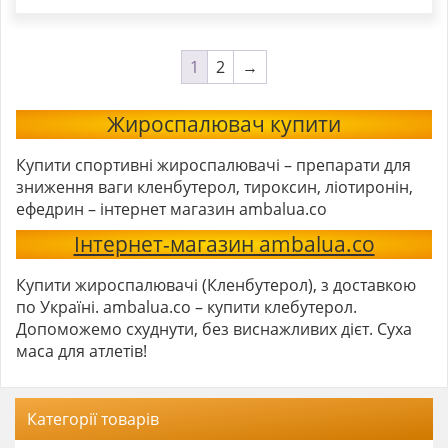
1
2
→
Жироспалювач купити
Купити спортивні жироспалювачі – препарати для
зниження ваги кленбутерол, тироксин, ліотиронін,
ефедрин – інтернет магазин ambalua.co
Інтернет-магазин ambalua.co
Купити жироспалювачі (Кленбутерол), з доставкою
по Україні. ambalua.co – купити клебутерол.
Допоможемо схуднути, без виснажливих дієт. Суха
маса для атлетів!
Категорії товарів