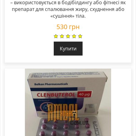
– використовується в бодібілдингу або фітнесі як
out of 5
препарат для спалювання жиру, схуднення або
«сушіння» тіла.
530
грн
Купити