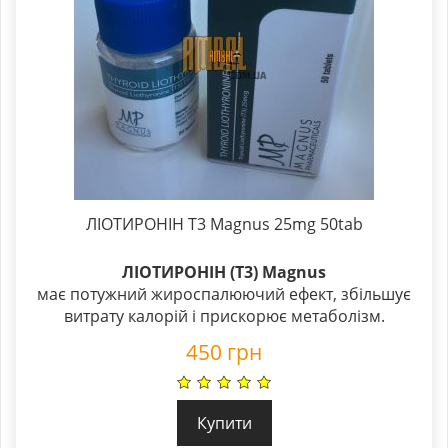
ЛІОТИРОНІН Т3 Magnus 25mg 50tab
ЛІОТИРОНІН (Т3) Magnus
має потужний жироспалюючий ефект, збільшує
витрату калорій і прискорює метаболізм.
450
грн
Купити