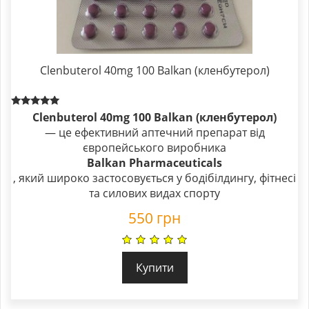
Clenbuterol 40mg 100 Balkan (кленбутерол)
Rated
Clenbuterol 40mg 100 Balkan (кленбутерол)
5.00
— це ефективний аптечний препарат від
out of 5
європейського виробника
Balkan Pharmaceuticals
, який широко застосовується у бодібілдингу, фітнесі
та силових видах спорту
550
грн
Купити