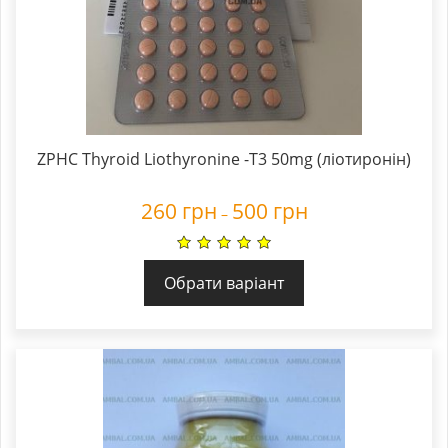
ZPHC Thyroid Liothyronine -T3 50mg (ліотиронін)
260
грн
500
грн
–
Обрати варіант