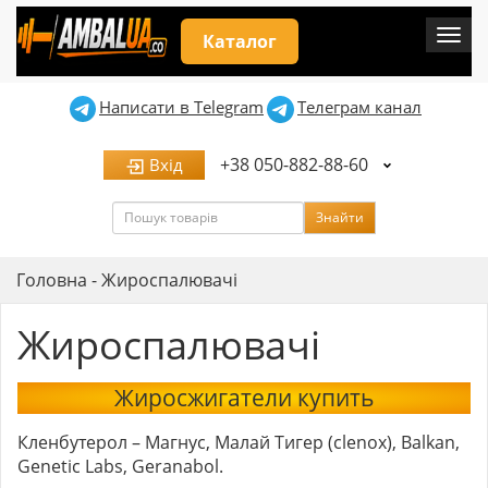
Мен
Каталог
Написати в Telegram
Телеграм канал
+38 050-882-88-60
Вхід
Пошук
Знайти
Головна
-
Жироспалювачі
Жироспалювачі
Жиросжигатели купить
Кленбутерол – Магнус, Малай Тигер (clenox), Balkan,
Genetic Labs, Geranabol.