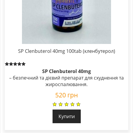
SP Clenbuterol 40mg 100tab (кленбутерол)
Rated
SP Clenbuterol 40mg
5.00
– безпечний та дієвий препарат для схуднення та
out of 5
жироспалювання.
520
грн
Купити