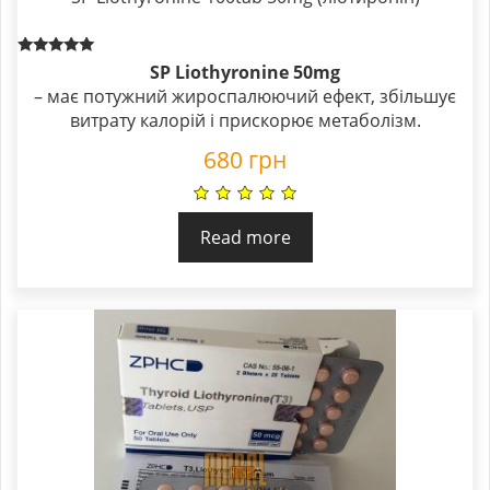
Rated
SP Liothyronine 50mg
5.00
– має потужний жироспалюючий ефект, збільшує
out of 5
витрату калорій і прискорює метаболізм.
680
грн
Read more