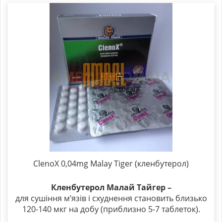
ClenoX 0,04mg Malay Tiger (кленбутерол)
Кленбутерол Малай Тайгер –
для сушіння м’язів і схуднення становить близько
120-140 мкг на добу (приблизно 5-7 таблеток).