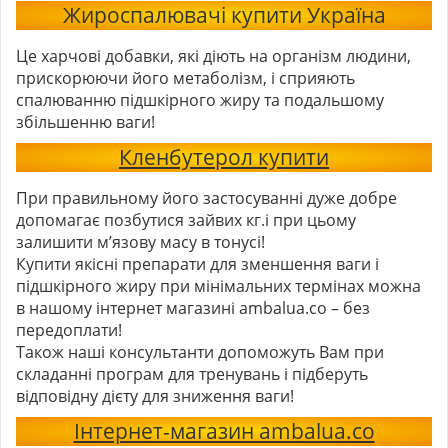
Жироспалювачі купити Україна
Це харчові добавки, які діють на організм людини,
прискорюючи його метаболізм, і сприяють
спалюванню підшкірного жиру та подальшому
збільшенню ваги!
Кленбутерол купити
При правильному його застосуванні дуже добре
допомагає позбутися зайвих кг.і при цьому
залишити м’язову масу в тонусі!
Купити якісні препарати для зменшення ваги і
підшкірного жиру при мінімальних термінах можна
в нашому інтернет магазині ambalua.co – без
передоплати!
Також наші консультанти допоможуть Вам при
складанні програм для тренувань і підберуть
відповідну дієту для зниження ваги!
Інтернет-магазин ambalua.co