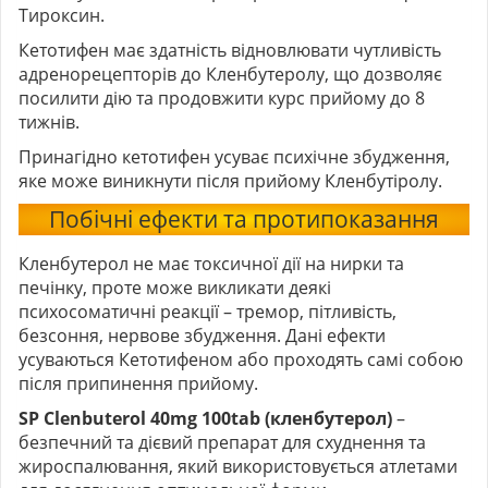
Тироксин.
Кетотифен має здатність відновлювати чутливість
адренорецепторів до Кленбутеролу, що дозволяє
посилити дію та продовжити курс прийому до 8
тижнів.
Принагідно кетотифен усуває психічне збудження,
яке може виникнути після прийому Кленбутіролу.
Побічні ефекти та протипоказання
Кленбутерол
не має токсичної дії на нирки та
печінку, проте може викликати деякі
психосоматичні реакції – тремор, пітливість,
безсоння, нервове збудження. Дані ефекти
усуваються Кетотифеном або проходять самі собою
після припинення прийому.
SP Clenbuterol 40mg 100tab (кленбутерол)
–
безпечний та дієвий препарат для схуднення та
жироспалювання, який використовується атлетами