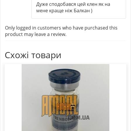
Rated
5
out
Дуже сподобався цей клен як на
of 5
мене краще ніж Балкан )
Only logged in customers who have purchased this
product may leave a review.
Схожі товари