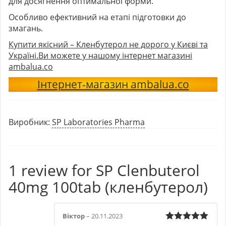
для досягнення оптимальної форми.
Особливо ефективний на етапі підготовки до
змагань.
Купити якісний – Кленбутерол не дорого у Києві та
Україні.Ви можете у нашому інтернет магазині
ambalua.co
Інтернет-магазин ambalua.co
Виробник:
SP Laboratories Pharma
1 review for
SP Clenbuterol
40mg 100tab (кленбутерол)
Віктор
–
20.11.2023