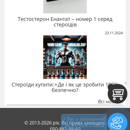
Тестостерон Енантат – номер 1 серед
стероїдів
23.11.2024
×
Стероїди купити:⭐Де і як це зробити 100%
безпечно?
Всі новини
×
У Вас є запитання?
© 2013-2026 рік. Всі права захищені.
 Зв'яжіться з нами
050-882-88-60