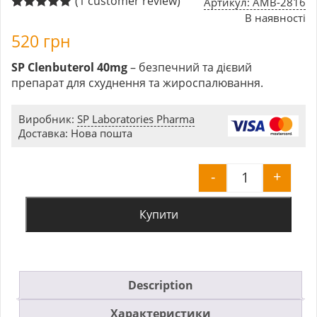
(
1
customer review)
Артикул: AMB-2816
В наявності
Rated
1
5.00
out of 5
520
грн
based on
customer
rating
SP Clenbuterol 40mg
– безпечний та дієвий
препарат для схуднення та жироспалювання.
Виробник:
SP Laboratories Pharma
Доставка: Нова пошта
-
+
SP Clenbuter
Купити
Description
Характеристики