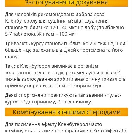
Застосування та дозування
Для чоловіків рекомендована добова доза
Кленбутеролу для сушіння м’язів і схуднення
становить близько 120-140 мкг на добу (приблизно
5-7 таблеток). Жінкам – 100 мкг.
Тривалість курсу становить близько 2-4 тижнів, іноді
більше – це залежить від цілей спортсмена та його
стану.
Так як Кленбутерол викликає в організмі
толерантність до своєї дії, рекомендується після 2
тижнів застосування зробити аналогічну тривалість
прийому перерву, а потім повторити курс.
Деякі спортсмени практикують так званий «пульс-
курс» – 2 дні прийому, 2 – відпочинку.
Комбінування з іншими стероїдами
Для посилення ефекту Кленбутерол часто
комбінують з такими препаратами як Кетотифен або