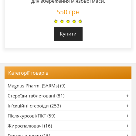
для збереження м’язової маси.
550
грн
Купити
Категорії товарів
Magnus Pharm. (SARMs) (9)
Стероїди таблетовані (81)
Ін'єкційні стероїди (253)
Післякурсові/ПКТ (59)
Жироспалювачі (16)
Гормони росту (15)