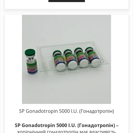
SP Gonadotropin 5000 I.U. (Гонадотропін)
SP Gonadotropin 5000 I.U. (Гонадотропін) –
хоріонічний гонадотропін має властивість