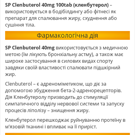
SP Clenbuterol 40mg 100tab (кленбутерол)
–
використовується в бодібілдингу або фітнесі як
препарат для спалювання жиру, схуднення або
сушіння тіла.
Фармакологічна дія
SP Clenbuterol 40mg
використовується з медичною
метою (їм лікують бронхіальну астму), а також має
широке застосування в силових видах спорту
завдяки своїй властивості спалювати підшкірний
жир.
Clenbuterol – є адреноміметиком, що діє за
допомогою збудження бета-2-адренорецепторів.
Дія Кленбутеролу призводить до стимуляції
симпатичного відділу нервової системи та запуску
процесів ліполізу – знищення жиру.
Кленбутерол перешкоджає руйнуванню протеїну в
м’язовій тканині і впливає на її приріст.