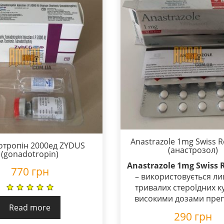
Anastrazole 1mg Swiss 
отропін 2000ед ZYDUS
(анастрозол)
(gonadotropin)
Anastrazole 1mg Swiss 
770
грн
– використовується л
тривалих стероїдних ку
високими дозами преп
Read more
290
грн