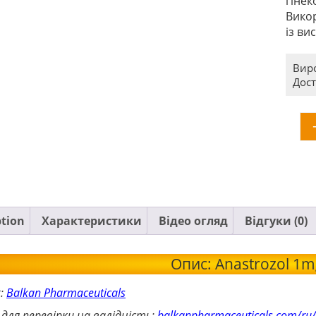
гінек
Викор
із ви
Вир
Дост
ption
Характеристики
Відео огляд
Відгуки (0)
Опис: Anastrozol 1m
к:
Balkan Pharmaceuticals
 для перевірки на валідність:
balkanpharmaceuticals.com/ru/