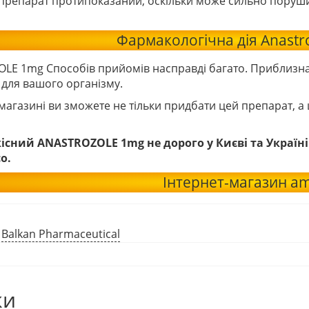
препарат протипоказаний, оскільки може сильно порушит
Фармакологічна дія Anastr
E 1mg Способів прийомів насправді багато. Приблизна до
 для вашого організму.
магазині ви зможете не тільки придбати цей препарат, 
існий ANASTROZOLE 1mg не дорого у Києві та Україн
o.
Інтернет-магазин am
:
Balkan Pharmaceutical
ки