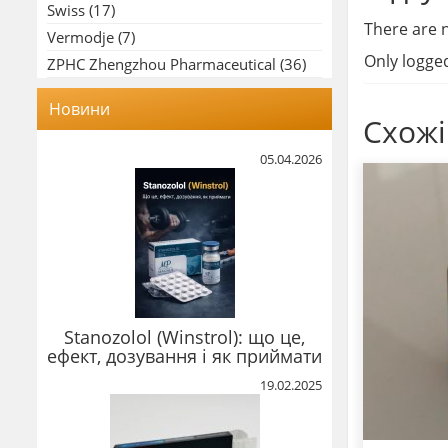
Swiss
(17)
There are n
Vermodje
(7)
Only logge
ZPHC Zhengzhou Pharmaceutical
(36)
Новини
Схожі
05.04.2026
Stanozolol (Winstrol): що це,
ефект, дозування і як приймати
19.02.2025