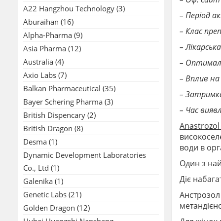
A22 Hangzhou Technology
(3)
– Період а
Aburaihan
(16)
– Клас пр
Alpha-Pharma
(9)
– Лікарсь
Asia Pharma
(12)
Australia
(4)
– Оптималь
Axio Labs
(7)
– Вплив на
Balkan Pharmaceutical
(35)
– Затримка
Bayer Schering Pharma
(3)
– Час вияв
British Dispencary
(2)
Anastrozol
British Dragon
(8)
високоселе
Desma
(1)
води в орг
Dynamic Development Laboratories
Один з най
Co., Ltd
(1)
Діє набага
Galenika
(1)
Genetic Labs
(21)
Анстрозол 
метандієно
Golden Dragon
(12)
Hubei Huangshi Nanshang