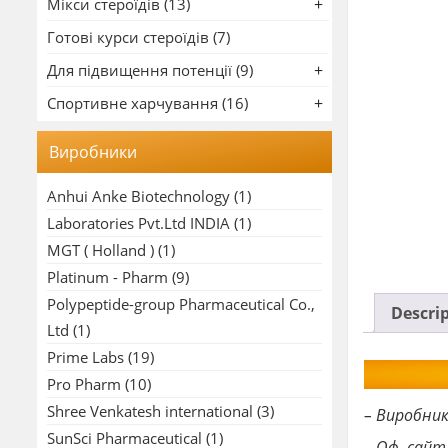
Мікси стероїдів (13)
Готові курси стероїдів (7)
Для підвищення потенції (9)
Спортивне харчування (16)
Виробники
Anhui Anke Biotechnology
(1)
Laboratories Pvt.Ltd INDIA
(1)
MGT ( Holland )
(1)
Platinum - Pharm
(9)
Polypeptide-group Pharmaceutical Co.,
Descri
Ltd
(1)
Prime Labs
(19)
Pro Pharm
(10)
Shree Venkatesh international
(3)
– Виробни
SunSci Pharmaceutical
(1)
– Оф. сайт