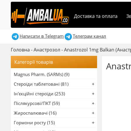
Доставка та оплата
З
Написати в Telegram
Телеграм канал
Головна
-
Анастрозол
-
Anastrozol 1mg Balkan (Анаст
Категорії товарів
Anast
Magnus Pharm. (SARMs) (9)
Стероїди таблетовані (81)
Ін'єкційні стероїди (253)
Післякурсові/ПКТ (59)
Жироспалювачі (16)
Гормони росту (15)