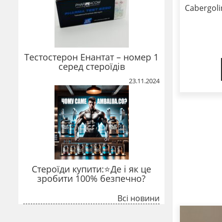
Cabergoli
Тестостерон Енантат – номер 1
серед стероїдів
23.11.2024
Стероїди купити:⭐Де і як це
зробити 100% безпечно?
Всі новини