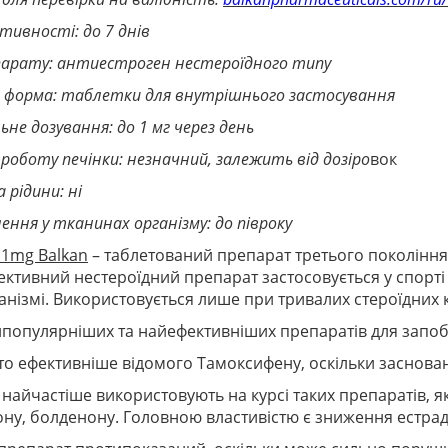
ктивності: до 7 днів
епарату: антиестроген нестероїдного типу
ка форма: таблетки для внутрішнього застосування
не дозування: до 1 мг через день
 роботу печінки: незначний, залежить від дозіро
вок
 рідини: ні
лення у тканинах організму: до півроку
 1mg Balkan
– таблетований препарат третього покоління,
ктивний нестероїдний препарат застосовується у спорті 
анізмі. Використовується лише при тривалих стероїдних 
популярніших та найефективніших препаратів для запобіг
то ефективніше відомого Тамоксифену, оскільки заснован
найчастіше використовують на курсі таких препаратів, які
ну, болденону. Головною властивістю є зниження естрад