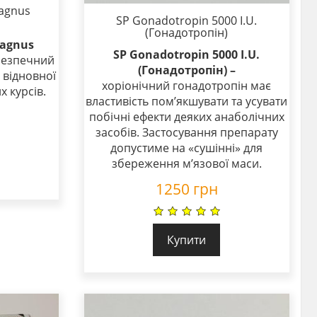
agnus
SP Gonadotropin 5000 I.U.
(Гонадотропін)
Magnus
SP Gonadotropin 5000 I.U.
 безпечний
(Гонадотропін) –
 відновної
хоріонічний гонадотропін має
х курсів.
властивість пом’якшувати та усувати
побічні ефекти деяких анаболічних
засобів. Застосування препарату
допустиме на «сушінні» для
збереження м’язової маси.
1250
грн
Купити