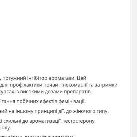
 потужний інгібітор ароматази. Цей
для профілактики появи гінекомастії та затримки
курсах із високими дозами препаратів.
ання побічних ефектів фемінізації.
ий на іншому принципі дії. до жіночого типу.
 схильні до ароматизації, тестостерону,
іолу.