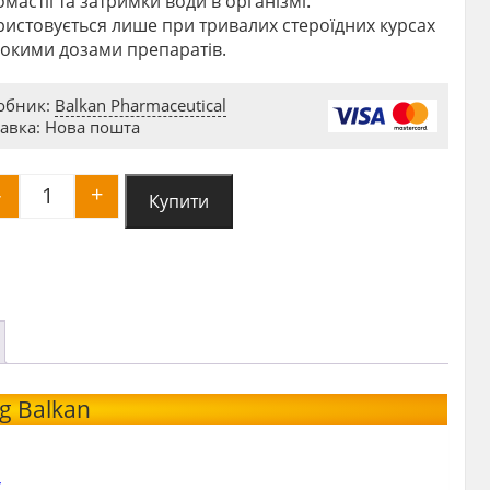
омастії та затримки води в організмі.
истовується лише при тривалих стероїдних курсах
сокими дозами препаратів.
обник:
Balkan Pharmaceutical
авка: Нова пошта
-
+
Купити
Anastrozol 1mg Balkan (Анастрозол) quantity
g Balkan