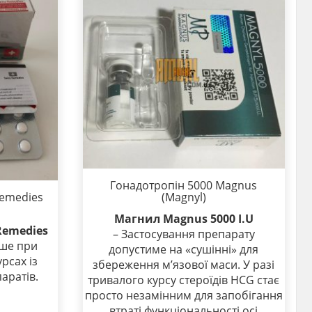
Гонадотропін 5000 Magnus
Remedies
(Magnyl)
Магнил Magnus 5000 I.U
Remedies
– Застосування препарату
ише при
допустиме на «сушінні» для
рсах із
збереження м’язової маси. У разі
аратів.
тривалого курсу стероїдів HCG стає
просто незамінним для запобігання
втраті функціональності осі