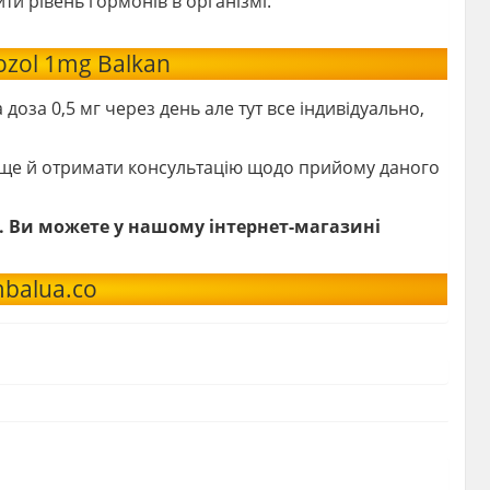
и рівень гормонів в організмі.
ozol 1mg Balkan
за 0,5 мг через день але тут все індивідуально,
а ще й отримати консультацію щодо прийому даного
і. Ви можете у нашому інтернет-магазині
balua.co