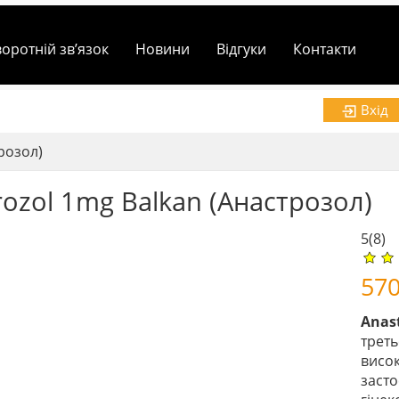
воротній зв’язок
Новини
Відгуки
Контакти
Вхід
розол)
rozol 1mg Balkan (Анастрозол)
5
(8)
57
Anas
треть
висо
засто