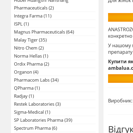
Для жінок 
Pharmaceuticals
(2)
Integra Farma
(11)
ISPL
(1)
ANASTROZOL
Magnus Pharmaceuticals
(64)
конкретно
Malay Tiger
(35)
У нашому 
Nitro Chem
(2)
препарату
Norma Hellas
(1)
Купити як
Ordix Pharma
(2)
ambalua.c
Organon
(4)
Pharmacom Labs
(34)
QPharma
(1)
Radjay
(1)
Виробник
Restek Laboratories
(3)
Sigma-Medical
(1)
SP Laboratories Pharma
(39)
Відгу
Spectrum Pharma
(6)