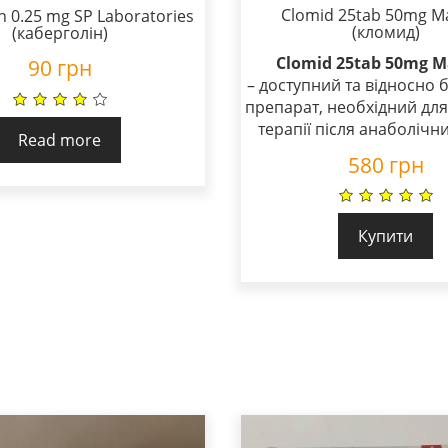
Clomid 25tab 50mg M
n 0.25 mg SP Laboratories
(кломид)
(каберголін)
Clomid 25tab 50mg 
90
грн
– доступний та відносно
препарат, необхідний для
терапії після анаболічни
Read more
580
грн
Купити