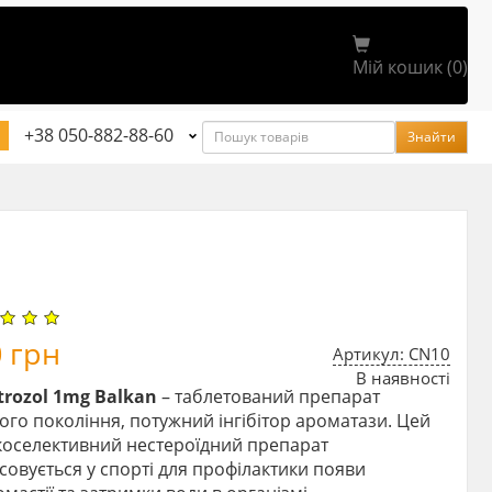
Мій кошик (0)
Пошук
+38 050-882-88-60
Знайти
0
грн
Артикул: CN10
В наявності
trozol 1mg Balkan
– таблетований препарат
ого покоління, потужний інгібітор ароматази. Цей
коселективний нестероїдний препарат
совується у спорті для профілактики появи