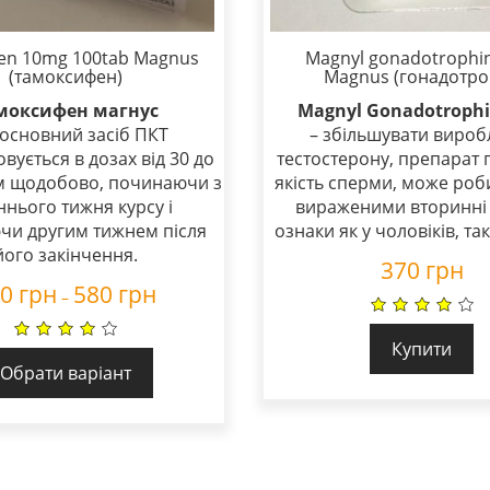
en 10mg 100tab Magnus
Magnyl gonadotrophi
(тамоксифен)
Magnus (гонадотро
моксифен магнус
Magnyl Gonadotrophi
 основний засіб ПКТ
– збільшувати вироб
вується в дозах від 30 до
тестостерону, препарат
ам щодобово, починаючи з
якість сперми, може роб
ннього тижня курсу і
вираженими вторинні 
чи другим тижнем після
ознаки як у чоловіків, так 
його закінчення.
370
грн
00
грн
580
грн
–
Купити
Обрати варіант