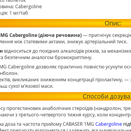
20 таблеток
овина: Cabergoline
ія: 1 мг/таб
Опис:
MG Cabergoline (діюча речовина)
— пригнічує секреці
лення між статевими актами, знижує артеріальний тиск.
ін
відноситься до похідних алкалоїдів ріжків, за механізмо
та безпечним аналогом бромокриптину.
G Cabergoline дозволяє практично повністю усунути основ
енболон.
ектів, викликаних зниженням концетрації пролактину, —
льш сухої м’язової маси.
Способи дозува
рсу прогестинових анаболічних стероїдів (нандролон, трен
наючи з третього-четвертого тижня курсу, коли концент
а доза та частота прийому CABASER 1MG
Cabergoline
під
фект препарату відрізняється і залежить від індивідуальн