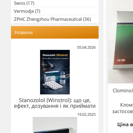
Swiss
(17)
Vermodje
(7)
ZPHC Zhengzhou Pharmaceutical
(36)
Новини
05.04.2026
ClominoX
Stanozolol (Winstrol): що це,
Кломі
ефект, дозування і як приймати
застосов
19.02.2025
Ціна в