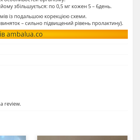
ому збільшується: по 0,5 мг кожен 5 – 6день.
мів із подальшою корекцією схеми.
(виняток – сильно підвищений рівень пролактину).
ів ambalua.co
a review.