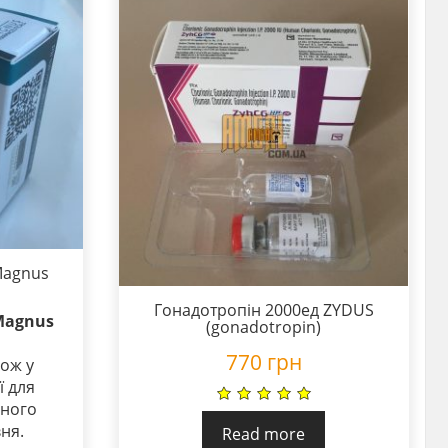
Magnus
Гонадотропін 2000ед ZYDUS
 Magnus
(gonadotropin)
770
грн
кож у
ї для
дного
ня.
Read more