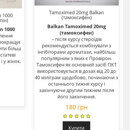
Tamoximed 20mg Balkan
n 1000
(тамоксифен)
пін)
Balkan Tamoximed 20mg
n 1000
(тамоксифен)
лення
– після курсу стероїдів
 покращує
рекомендується комбінувати з
ити більш
інгібіторами ароматази, найбільш
статеві
популярним з яких є Провірон.
і у жінок.
Тамоксифен як основний засіб ПКТ
використовується в дозах від 20 до
40 міліграм щодобово, починаючи з
останнього тижня курсу і
закінчуючи другим тижнем після
його закінчення.
180
грн
Купити