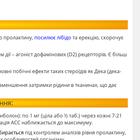
ю пролактину,
посилює лібідо
та ерекцію, скорочує
м дії – агоніст дофамінових (D2) рецепторів. Є більш
ні побічні ефекти таких стероїдів як Дека (дека-
 зменшення затримки рідини в тканинах, що дає
ння:
болон): по 1 мг (ціла або ½ таб.) через кожні 7-21
рація АСС наближається до максимуму.
бирається
під контролем аналізів рівня пролактину,
их особливостей організму.