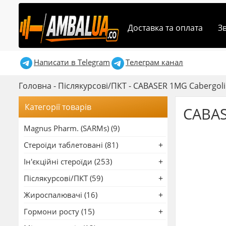
Доставка та оплата
З
Написати в Telegram
Телеграм канал
Головна
-
Післякурсові/ПКТ
-
CABASER 1MG Cabergoli
Категорії товарів
CABAS
Magnus Pharm. (SARMs) (9)
Стероїди таблетовані (81)
Ін'єкційні стероїди (253)
Післякурсові/ПКТ (59)
Жироспалювачі (16)
Гормони росту (15)