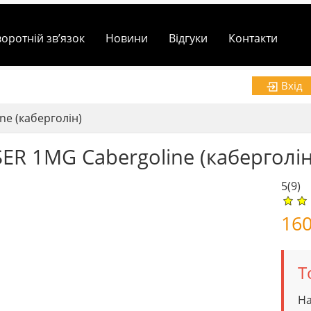
воротній зв’язок
Новини
Відгуки
Контакти
Вхід
ne (каберголін)
ER 1MG Cabergoline (каберголін
5
(9)
16
Т
На