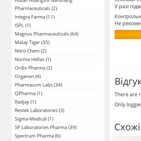
У разі під
Pharmaceuticals
(2)
Контрольн
Integra Farma
(11)
Не рекомен
ISPL
(1)
Magnus Pharmaceuticals
(64)
Malay Tiger
(35)
Nitro Chem
(2)
Norma Hellas
(1)
Ordix Pharma
(2)
Organon
(4)
Відгу
Pharmacom Labs
(34)
QPharma
(1)
There are n
Radjay
(1)
Only logge
Restek Laboratories
(3)
Sigma-Medical
(1)
Схожі
SP Laboratories Pharma
(39)
Spectrum Pharma
(6)