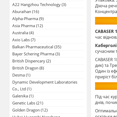
Упаковка: 
A22 Hangzhou Technology
(3)
Діюча реч
Концентрац
Aburaihan
(16)
Alpha-Pharma
(9)
Asia Pharma
(12)
CABASER 1
Australia
(4)
час віднов
Axio Labs
(7)
Кабергол
Balkan Pharmaceutical
(35)
сучасним 
Bayer Schering Pharma
(3)
CABASER 1M
British Dispencary
(2)
дик) та Тр
British Dragon
(8)
Один із еф
Desma
(1)
приріст бі
Dynamic Development Laboratories
Co., Ltd
(1)
Galenika
(1)
Під час ку
днів, почи
Genetic Labs
(21)
Golden Dragon
(12)
Оптимальн
оскільки е
Hubei Huangshi Nanshang