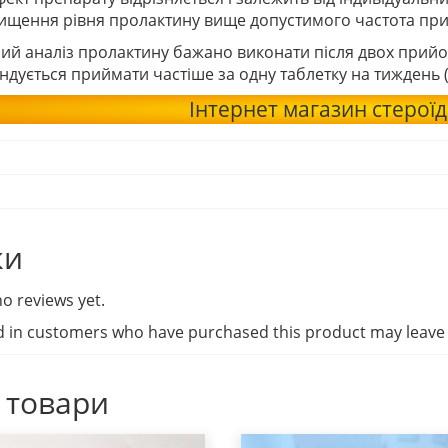
вищення рівня пролактину вище допустимого частота прий
ий аналіз пролактину бажано виконати після двох прийо
дується приймати частіше за одну таблетку на тиждень 
Інтернет магазин стероїд
ки
o reviews yet.
d in customers who have purchased this product may leave 
 товари