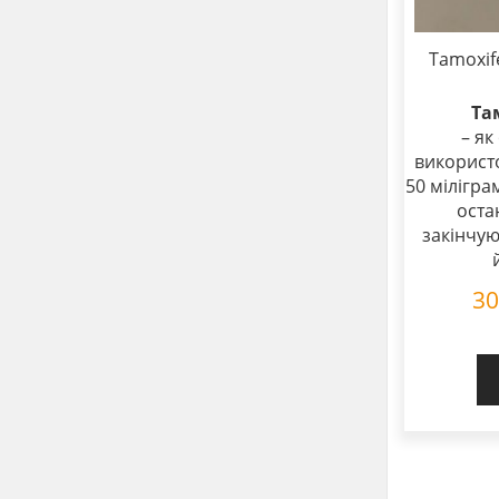
Tamoxif
Та
– як
використо
50 мілігр
оста
закінчую
3