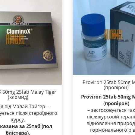
Proviron 25tab 50mg 
(провірон)
 50mg 25tab Malay Tiger
Proviron 25tab 50mg
(кломид)
(провірон)
д від Малай Тайгер –
– застосовується та
ується після стероїдного
післякурсовій терапі
курсу.
відновлення приро
казана за 25таб (пол
гормонального рів
блістера).