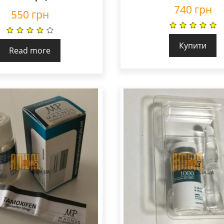
740
грн
550
грн
Купити
Read more