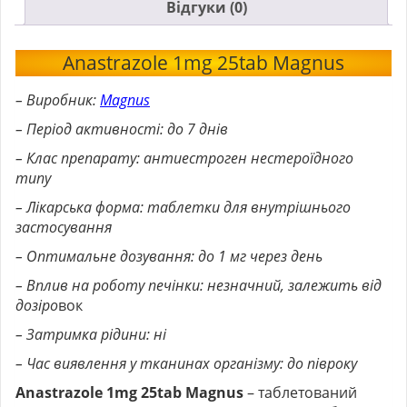
Відгуки (0)
Anastrazole 1mg 25tab Magnus
– Виробник:
Magnus
– Період активності: до 7 днів
– Клас препарату: антиестроген нестероїдного
типу
– Лікарська форма: таблетки для внутрішнього
застосування
– Оптимальне дозування: до 1 мг через день
– Вплив на роботу печінки: незначний, залежить від
дозіро
вок
– Затримка рідини: ні
– Час виявлення у тканинах організму: до півроку
Anastrazole 1mg 25tab Magnus
– таблетований