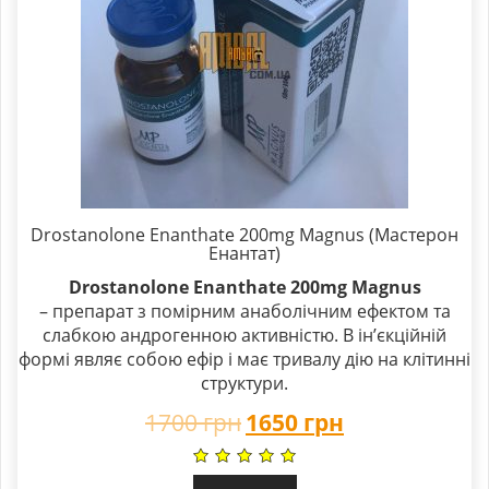
Drostanolone Enanthate 200mg Magnus (Мастерон
Енантат)
Drostanolone Enanthate 200mg Magnus
– препарат з помірним анаболічним ефектом та
слабкою андрогенною активністю. В ін’єкційній
формі являє собою ефір і має тривалу дію на клітинні
структури.
1700
грн
1650
грн