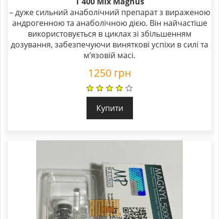
T 400 Mix Magnus
5.00
– дуже сильний анаболічний препарат з вираженою
out of 5
андрогенною та анаболічною дією. Він найчастіше
використовується в циклах зі збільшенням
дозування, забезпечуючи виняткові успіхи в силі та
м’язовій масі.
1250
грн
Купити