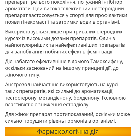
препарат третього покоління, потужний інгібітор
ароматази. Цей високоселективний нестероїдний
препарат застосовується у спорті для профілактики
появи гінекомастії та затримки води в організмі.
Використовується лише при тривалих стероїдних
курсах із високими дозами препаратів. Один з
найпопулярніших та найефективніших препаратів
для запобігання побічних ефектів фемінізації.
Діє набагато ефективніше відомого
Тамоксифену
,
оскільки заснований на іншому принципі дії. до
жіночого типу.
Анстрозол найчастіше використовують на курсі
таких препаратів, які схильні до ароматизації,
тестостерону, метандієнону, болденону. Головною
властивістю є зниження естрадіолу.
Для жінок препарат протипоказаний, оскільки може
сильно порушити рівень гормонів в організмі.
Фармакологічна дія