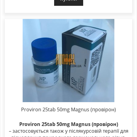
Proviron 25tab 50mg Magnus (провірон)
Proviron 25tab 50mg Magnus (провірон)
– застосовується також у післякурсовій терапії для