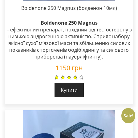
Boldenone 250 Magnus (болденон 10мл)
Boldenone 250 Magnus
– ефективний препарат, похідний від тестостерону з
низькою андрогенною активністю. Сприяє набору
якісної сухої м’язової маси та збільшенню силових
показників спортсменів бодібілдингу та силового
триборства (пауерліфтингу).
1150
грн
Купити
Sale!