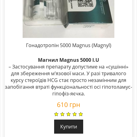
Гонадотропін 5000 Magnus (Magnyl)
Магнил Magnus 5000 I.U
– Застосування препарату допустиме на «сушінні»
для збереження м’язової маси. У разі тривалого
курсу стероїдів HCG стає просто незамінним для
запобігання втраті функціональності осі гіпотоламус-
гіпофіз-яєчка.
610
грн
Купити