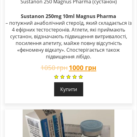
Sustanon 250 Magnus Pharma (сустанон)
Sustanon 250mg 10ml Magnus Pharma
– потужний анаболічний стероїд, який складається із
4 ефірних тестостеронів. Атлети, які приймають
сустанон, відзначають підвищення витривалості,
посилення апетиту, майже повну відсутність
«феномену відкату». Спостерігається також
підвищення лібідо.
1050
грн
1000
грн
Купити