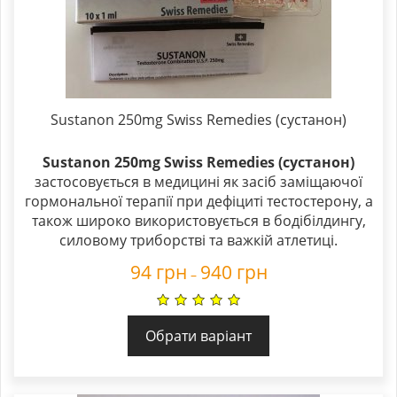
Sustanon 250mg Swiss Remedies (сустанон)
Sustanon 250mg Swiss Remedies (сустанон)
застосовується в медицині як засіб заміщаючої
гормональної терапії при дефіциті тестостерону, а
також широко використовується в бодібілдингу,
силовому триборстві та важкій атлетиці.
94
грн
940
грн
–
Обрати варіант