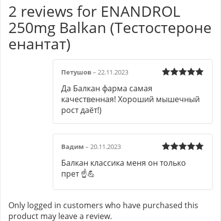
2 reviews for
ENANDROL
250mg Balkan (Тестостероне
енантат)
Петушов
–
22.11.2023
Rated
5
out
Да Балкан фарма самая
of 5
качественная! Хороший мышечный
рост даёт!)
Вадим
–
20.11.2023
Rated
5
out
Балкан классика меня он только
of 5
прет ☝️💪
Only logged in customers who have purchased this
product may leave a review.