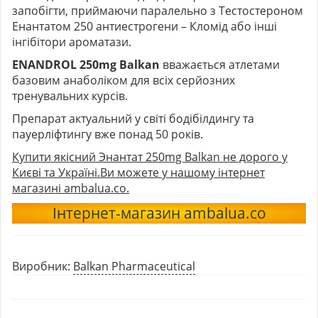
запобігти, приймаючи паралельно з Тестостероном
Енантатом 250 антиестрогени –
Кломід
або інші
інгібітори ароматази.
ENANDROL 250mg Balkan
вважається атлетами
базовим анаболіком для всіх серйозних
тренувальних курсів.
Препарат актуальний у світі бодібілдингу та
пауерліфтингу вже понад 50 років.
Купити якісний Энантат 250mg Balkan не дорого у
Києві та Україні.Ви можете у нашому інтернет
магазині ambalua.co.
Інтернет-магазин ambalua.co
Виробник:
Balkan Pharmaceutical