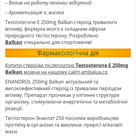
– Вплив на роботу печінки: відсутній
– Ароматизація: є, висока
Testosterone E 250mg Balkan стероїд тривалого
впливу, формула якого є складним ефіром
природного тестостерону. Розроблено
Balkan
спеціально для спортсменів!
Фармакологічна дія
Купити стероїди післяплатою
Testosterone E 250mg
Balkan
можна на нашому сайті ambalua.co
ENANDROL 250mg Balkan актуальний та
високоефективний стероїд із тривалим періодом
впливу. Препарат проникає у клітинні структури
організму, стимулюючи енергетичні та метаболічні
реакції.
Тестостерон Энантат 250 посилює виробництво
протеїну в організмі та викликає приріст м’язової
маси.