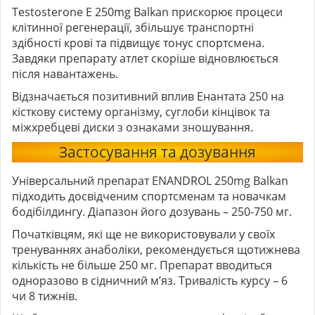
Testosterone E 250mg Balkan прискорює процеси
клітинної регенерації, збільшує транспортні
здібності крові та підвищує тонус спортсмена.
Завдяки препарату атлет скоріше відновлюється
після навантажень.
Відзначається позитивний вплив Енантата 250 на
кісткову систему організму, суглоби кінцівок та
міжхребцеві диски з ознаками зношування.
Застосування та дозування
Універсальний препарат ENANDROL 250mg Balkan
підходить досвідченим спортсменам та новачкам
бодібілдингу. Діапазон його дозувань – 250-750 мг.
Початківцям, які ще не використовували у своїх
тренуваннях анаболіки, рекомендується щотижнева
кількість не більше 250 мг. Препарат вводиться
одноразово в сідничний м’яз. Тривалість курсу – 6
чи 8 тижнів.