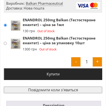
Виробник:
Balkan Pharmaceutical
Доставка: Нова пошта
ENANDROL 250mg Balkan (Тестостероне
енантат) – ціна за 1мл
130
грн
Out of stock
ENANDROL 250mg Balkan (Тестостероне
енантат) – ціна за упаковку 10шт
1300
грн
Out of stock
-
+
ENANDROL 
Купити
Повідомити коли з'явиться
Description