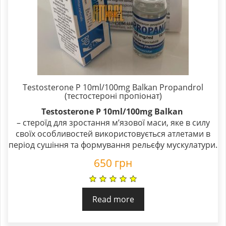
Testosterone P 10ml/100mg Balkan Propandrol
(тестостероні пропіонат)
Testosterone P 10ml/100mg Balkan
– стероїд для зростання м’язової маси, яке в силу
своїх особливостей використовується атлетами в
період сушіння та формування рельєфу мускулатури.
650
грн
Read more