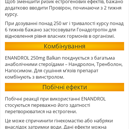
Щоб зменшити ризик естрогенових ефектів, бажано
додатково вводити Провірон, починаючи з 2 тижня
курсу.
При дозуванні понад 250 мг і тривалості курсу понад
6 тижнів бажано застосовувати Гонадотропін для
відновлення рівня власних гормонів в організмі.
Комбінування
ENANDROL 250mg Balkan поєднується з багатьма
анаболічними стероїдами – Нандролон, Тренболон,
Напосимом. Для сушіння м’язів препарат
комбінують з винстролом.
Побічні ефекти
Побічні реакції при використанні ENANDROL
стосуються переважно його здатності
перетворюватися на естрогени.
Це може спричинити гінекомастію або набряки
внаслідок затримки води. Дані ефекти можна