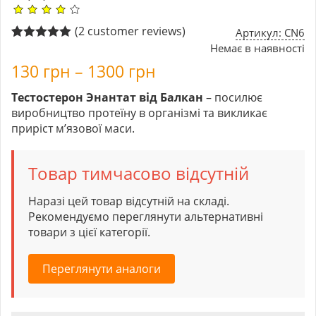
(
2
customer reviews)
Артикул: CN6
Немає в наявності
Rated
2
5.00
out of 5
130
грн
–
1300
грн
based on
customer
ratings
Тестостерон Энантат від Балкан
– посилює
виробництво протеїну в організмі та викликає
приріст м’язової маси.
Товар тимчасово відсутній
Наразі цей товар відсутній на складі.
Рекомендуємо переглянути альтернативні
товари з цієї категорії.
Переглянути аналоги