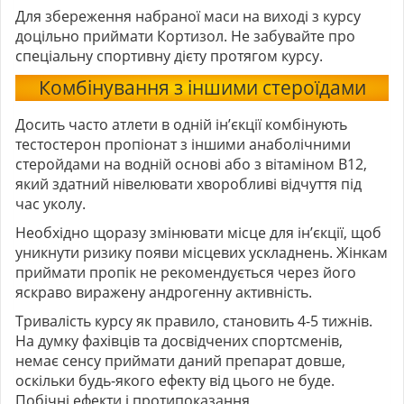
Для збереження набраної маси на виході з курсу
доцільно приймати Кортизол. Не забувайте про
спеціальну спортивну дієту протягом курсу.
Комбінування з іншими стероїдами
Досить часто атлети в одній ін’єкції комбінують
тестостерон пропіонат з іншими анаболічними
стеройдами на водній основі або з вітаміном В12,
який здатний нівелювати хворобливі відчуття під
час уколу.
Необхідно щоразу змінювати місце для ін’єкції, щоб
уникнути ризику появи місцевих ускладнень. Жінкам
приймати пропік не рекомендується через його
яскраво виражену андрогенну активність.
Тривалість курсу як правило, становить 4-5 тижнів.
На думку фахівців та досвідчених спортсменів,
немає сенсу приймати даний препарат довше,
оскільки будь-якого ефекту від цього не буде.
Побічні ефекти і протипоказання