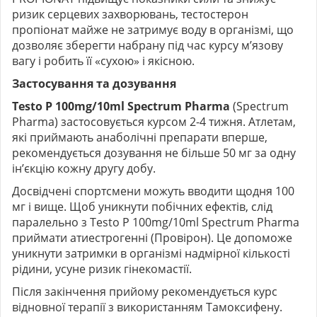
ризик серцевих захворювань, тестостерон
пропіонат майже не затримує воду в організмі, що
дозволяє зберегти набрану під час курсу м’язову
вагу і робить її «сухою» і якісною.
Застосування та дозування
Testo P 100mg/10ml Spectrum Pharma
(
Spectrum
Pharma
)
застосовується курсом 2-4 тижня. Атлетам,
які приймають анаболічні препарати вперше,
рекомендується дозування не більше 50 мг за одну
ін’єкцію кожну другу добу.
Досвідчені спортсмени можуть вводити щодня 100
мг і вище. Щоб уникнути побічних ефектів, слід
паралельно з Testo P 100mg/10ml Spectrum Pharma
приймати атиестрогенні (Провірон). Це допоможе
уникнути затримки в організмі надмірної кількості
рідини, усуне ризик гінекомастії.
Після закінчення прийому рекомендується курс
відновної терапії з використанням Тамоксифену.