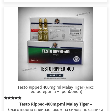
Testo Ripped 400mg ml Malay Tiger (мікс
тестостеронів + тренболон)
Rated
Testo Ripped-400mg-ml Malay Tiger –
5.00
благотворно впливає також на силові показники
out of 5