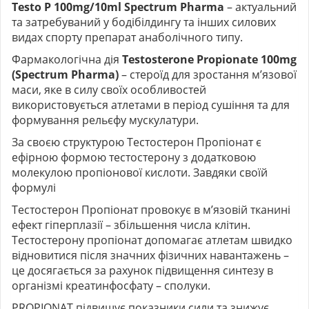
Testo P 100mg/10ml Spectrum Pharma
– актуальний
та затребуваний у бодібілдингу та інших силових
видах спорту препарат анаболічного типу.
Фармакологічна дія
Testosterone Propionate 100mg
(
Spectrum Pharma
)
– стероїд для зростання м’язової
маси, яке в силу своїх особливостей
використовується атлетами в період сушіння та для
формування рельєфу мускулатури.
За своєю структурою Тестостерон Пропіонат є
ефірною формою тестостерону з додатковою
молекулою пропіонової кислоти. Завдяки своїй
формулі
Тестостерон Пропіонат провокує в м’язовій тканині
ефект гіперплазії – збільшення числа клітин.
Тестостерону пропіонат допомагає атлетам швидко
відновитися після значних фізичних навантажень –
це досягається за рахунок підвищення синтезу в
організмі креатинфосфату – сполуки.
PROPIONAT підвищує показники сили та знижує