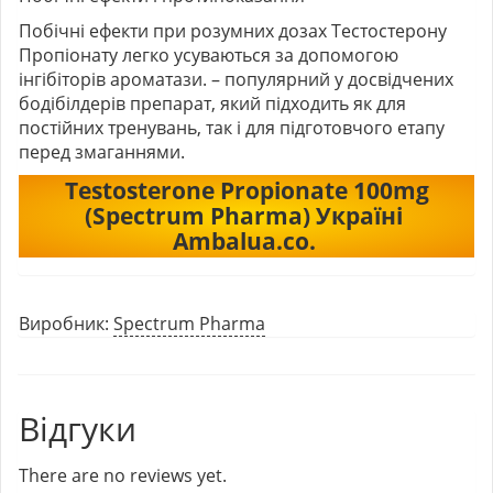
Побічні ефекти при розумних дозах Тестостерону
Пропіонату легко усуваються за допомогою
інгібіторів ароматази.
–
популярний у досвідчених
бодібілдерів препарат, який підходить як для
постійних тренувань, так і для підготовчого етапу
перед змаганнями.
Testosterone Propionate 100mg
(
Spectrum Pharma
)
Україні
Ambalua.co.
Виробник:
Spectrum Pharma
Відгуки
There are no reviews yet.