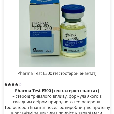
Pharma Test E300 (тестостерон енантат)
Rated
Pharma Test E300 (тестостерон енантат)
4.00
– стероїд тривалого впливу, формула якого є
out of 5
складним ефіром природного тестостерону.
Тестостерон Енантат посилює виробництво протеїну
в організмі та викликає приріст м’язової маси.