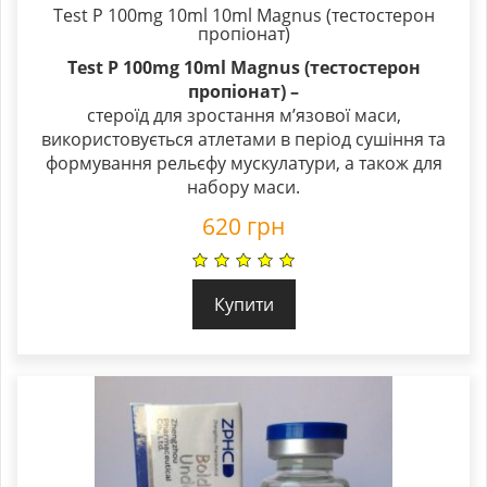
Test P 100mg 10ml 10ml Magnus (тестостерон
пропіонат)
Test P 100mg 10ml Magnus (тестостерон
пропіонат)
–
стероїд для зростання м’язової маси,
використовується атлетами в період сушіння та
формування рельєфу мускулатури, а також для
набору маси.
620
грн
Купити