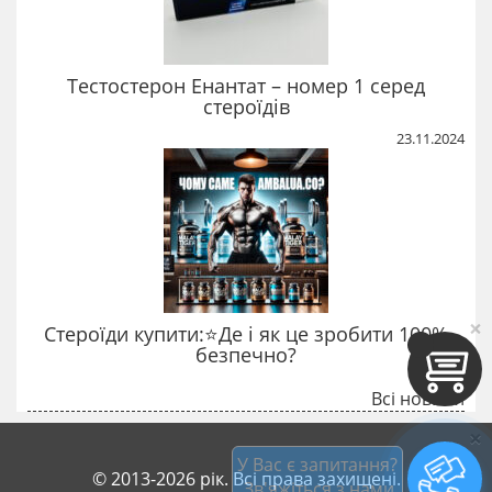
Тестостерон Енантат – номер 1 серед
стероїдів
23.11.2024
×
Стероїди купити:⭐Де і як це зробити 100%
безпечно?
Всі новини
×
У Вас є запитання?
© 2013-2026 рік. Всі права захищені.
 Зв'яжіться з нами