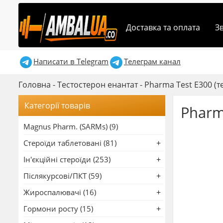
Доставка та оплата
З
Написати в Telegram
Телеграм канал
Головна
-
Тестостерон енантат
-
Pharma Test E300 (т
Категорії товарів
Pharm
Magnus Pharm. (SARMs) (9)
Стероїди таблетовані (81)
Ін'єкційні стероїди (253)
Післякурсові/ПКТ (59)
Жироспалювачі (16)
Гормони росту (15)