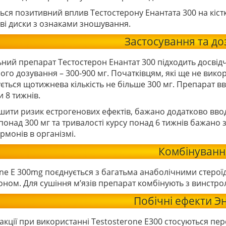
ься позитивний вплив Тестостерону Енантата 300 на кістк
ві диски з ознаками зношування.
Застосування та д
ьний препарат Тестостерон Енантат 300 підходить досвід
ого дозування – 300-900 мг. Початківцям, які ще не вико
ться щотижнева кількість не більше 300 мг. Препарат вв
и 8 тижнів.
ити ризик естрогенових ефектів, бажано додатково ввод
понад 300 мг та тривалості курсу понад 6 тижнів бажано
рмонів в організмі.
Комбінуванн
one E 300mg поєднується з багатьма анаболічними стеро
оном. Для сушіння м’язів препарат комбінують з винстро
Побічні ефекти Э
акції при використанні Testosterone E300 стосуються пе