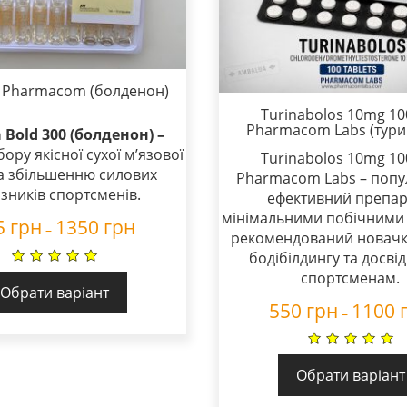
0 Pharmacom (болденон)
Turinabolos 10mg 10
Pharmacom Labs (тури
Bold 300 (болденон) –
ору якісної сухої м’язової
Turinabolos 10mg 10
а збільшенню силових
Pharmacom Labs – попу
зників спортсменів.
ефективний препар
мінімальними побічними 
5
грн
1350
грн
–
рекомендований новачка
бодібілдингу та досв
спортсменам.
Обрати варіант
550
грн
1100
–
Обрати варіант