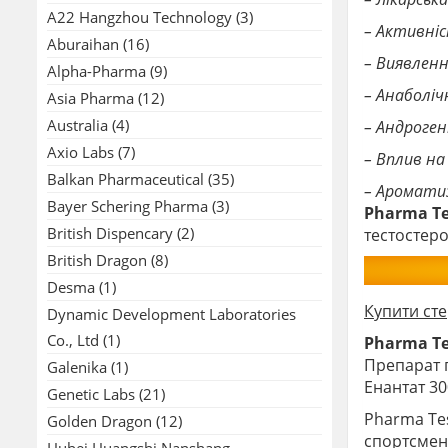
A22 Hangzhou Technology
(3)
– Активніс
Aburaihan
(16)
– Виявлення
Alpha-Pharma
(9)
– Анаболіч
Asia Pharma
(12)
Australia
(4)
– Андроген
Axio Labs
(7)
– Вплив на
Balkan Pharmaceutical
(35)
– Ароматиз
Bayer Schering Pharma
(3)
Pharma Te
British Dispencary
(2)
тестостер
British Dragon
(8)
Desma
(1)
Купити ст
Dynamic Development Laboratories
Co., Ltd
(1)
Pharma Te
Препарат п
Galenika
(1)
Енантат 30
Genetic Labs
(21)
Pharma Tes
Golden Dragon
(12)
спортсмена
Hubei Huangshi Nanshang