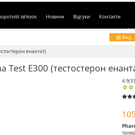
воротній зв’язок
Новини
Відгуки
Контакти
Вхід
естостерон енантат)
a Test E300 (тестостерон енант
4.9
(3
Rated
2
out of
10
based
custo
ratin
Phar
трива