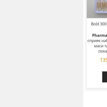
Bold 30
Pharma 
сприяє наб
маси т
пока
13