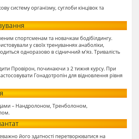
ову систему організму, суглоби кінцівок та
озування
ченим спортсменам та новачкам бодібілдингу.
ристовували у своїх тренуваннях анаболіки,
одиться одноразово в сідничний м’яз. Тривалість
ити Провірон, починаючи з 2 тижня курсу. При
 застосовувати Гонадотропін для відновлення рівня
я
їдами – Нандролоном, Тренболоном,
лом.
нантат
реважно його здатності перетворюватися на