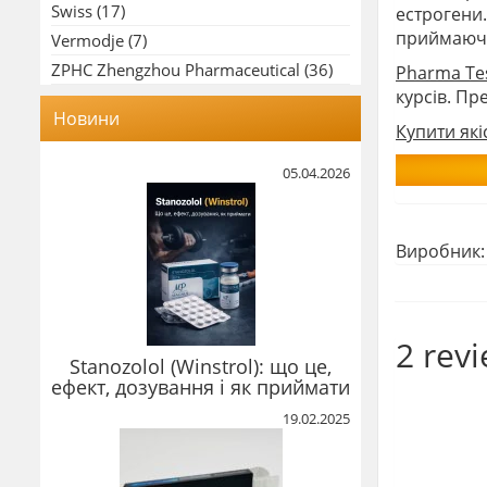
Swiss
(17)
естрогени.
приймаючи
Vermodje
(7)
ZPHC Zhengzhou Pharmaceutical
(36)
Pharma Tes
курсів. Пр
Новини
Купити які
05.04.2026
Виробник
2 rev
Stanozolol (Winstrol): що це,
ефект, дозування і як приймати
19.02.2025