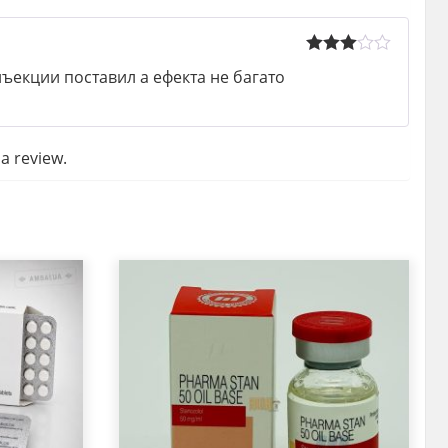
Rated
3
нъекции поставил а ефекта не багато
out of 5
a review.