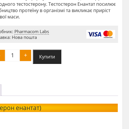
одного тестостерону. Тестостерон Енантат посилює
ництво протеїну в організмі та викликає приріст
вої маси.
обник:
Pharmacom Labs
авка: Нова пошта
-
+
Купити
Pharma Test E300 (тестостерон енантат) quantity
терон енантат)