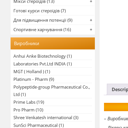
Мікси стероїдів (13)
Готові курси стероїдів (7)
Для підвищення потенції (9)
Спортивне харчування (16)
Виробники
Anhui Anke Biotechnology
(1)
Laboratories Pvt.Ltd INDIA
(1)
MGT ( Holland )
(1)
Platinum - Pharm
(9)
Polypeptide-group Pharmaceutical Co.,
Descri
Ltd
(1)
Prime Labs
(19)
Pro Pharm
(10)
Shree Venkatesh international
(3)
– Виробник
SunSci Pharmaceutical
(1)
– Лікарськ