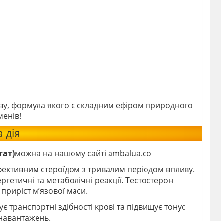
иву, формула якого є складним ефіром природного
менів!
 дія
тат)
можна на нашому сайті ambalua.co
фективним стероїдом з тривалим періодом впливу.
гетичні та метаболічні реакції. Тестостерон
приріст м’язової маси.
є транспортні здібності крові та підвищує тонус
 навантажень.