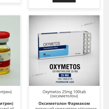
итрен)
Oxymetos 25mg 100tab
(оксиметолон)
ритрен)
Оксиметолон Фармаком
лої дії.
– потужний стимулятор м’язового