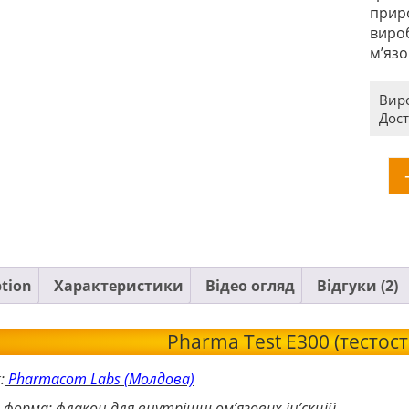
прир
вироб
м’язо
Вир
Дост
ption
Характеристики
Відео огляд
Відгуки (2)
Pharma Test E300 (тестос
:
Pharmacom Labs (Молдова)
а форма: флакон для внутрішньом’язових ін’єкцій