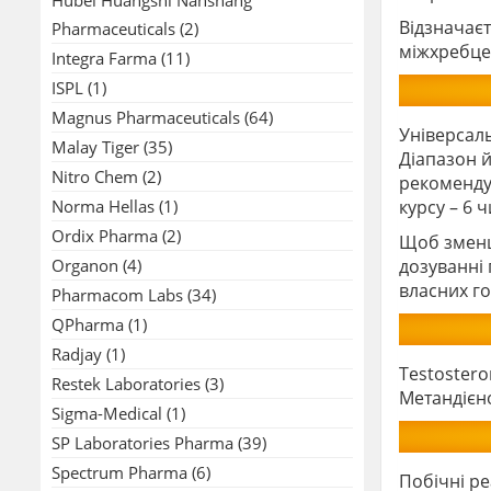
Відзначаєт
Pharmaceuticals
(2)
міжхребце
Integra Farma
(11)
ISPL
(1)
Magnus Pharmaceuticals
(64)
Універсал
Malay Tiger
(35)
Діапазон й
Nitro Chem
(2)
рекомендує
Norma Hellas
(1)
курсу – 6 ч
Ordix Pharma
(2)
Щоб зменш
Organon
(4)
дозуванні 
власних го
Pharmacom Labs
(34)
QPharma
(1)
Radjay
(1)
Testoster
Restek Laboratories
(3)
Метандієн
Sigma-Medical
(1)
SP Laboratories Pharma
(39)
Spectrum Pharma
(6)
Побічні ре