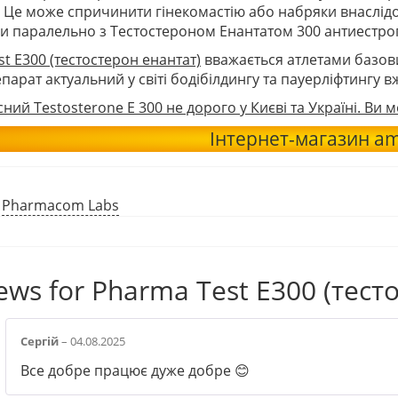
 Це може спричинити гінекомастію або набряки внаслідо
 паралельно з Тестостероном Енантатом 300 антиестро
t E300 (тестостерон енантат)
вважається атлетами базов
епарат актуальний у світі бодібілдингу та пауерліфтингу в
сний Testosterone E 300 не дорого у Києві та Україні. Ви
Інтернет-магазин am
:
Pharmacom Labs
iews for
Pharma Test E300 (тест
Сергій
–
04.08.2025
Все добре працює дуже добре 😊