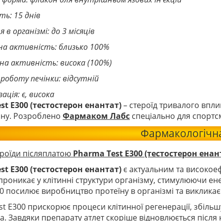
ть: 15 днів
 в організмі: до 3 місяців
на активність: близько 100%
на активність: висока (100%)
 роботу печінки: відсутній
ація: є, висока
st E300 (тестостерон енантат)
– стероїд тривалого впл
ону. Розроблено
Фармаком Лабс
спеціально для спортс
Фармакологічна
ероїди післяплатою
Pharma Test E300 (тестостерон енан
st E300 (тестостерон енантат)
є актуальним та високое
роникає у клітинні структури організму, стимулюючи енер
0 посилює виробництво протеїну в організмі та викликає 
t E300 прискорює процеси клітинної регенерації, збільшу
. Завдяки препарату атлет скоріше відновлюється після