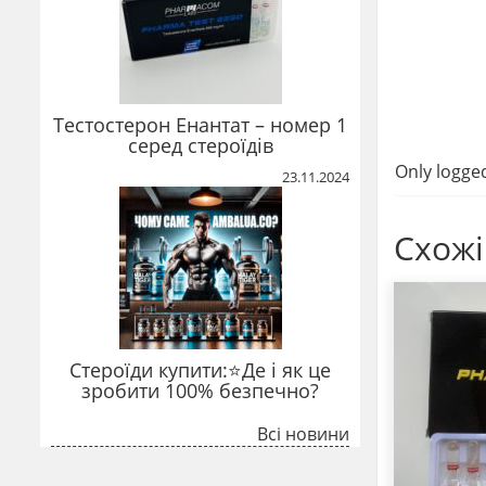
Тестостерон Енантат – номер 1
серед стероїдів
Only logge
23.11.2024
Схожі
Стероїди купити:⭐Де і як це
зробити 100% безпечно?
Всі новини