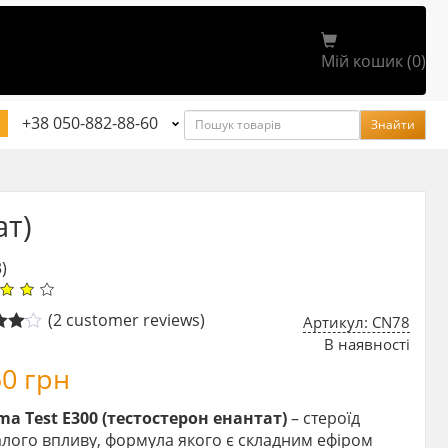
Мій кошик (0)
Пошук
+38 050-882-88-60
Знайти
ат)
3)
(
2
customer reviews)
Артикул: CN78
В наявності
4.00
 5
50
грн
 on
mer
gs
ma Test E300 (тестостерон енантат)
– стероїд
лого впливу, формула якого є складним ефіром