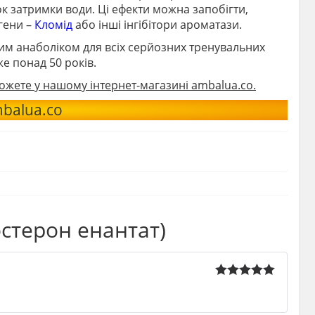
к затримки води. Ці ефекти можна запобігти,
гени –
Кломід
або інші інгібітори ароматази.
им анаболіком для всіх серйозних тренувальних
же понад 50 років.
 можете у нашому інтернет-магазині ambalua.co.
balua.co
остерон енантат)
Rated
5
out
of 5