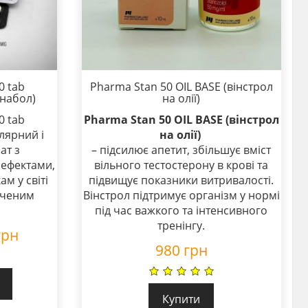
0 tab
Pharma Stan 50 OIL BASE (вінстрол
набол)
на олії)
0 tab
Pharma Stan 50 OIL BASE (вінстрол
лярний і
на олії)
ат з
– підсилює апетит, збільшує вміст
ефектами,
вільного тестостерону в крові та
м у світі
підвищує показники витривалості.
ідченим
Вінстрол підтримує організм у нормі
під час важкого та інтенсивного
тренінгу.
грн
980
грн
Купити