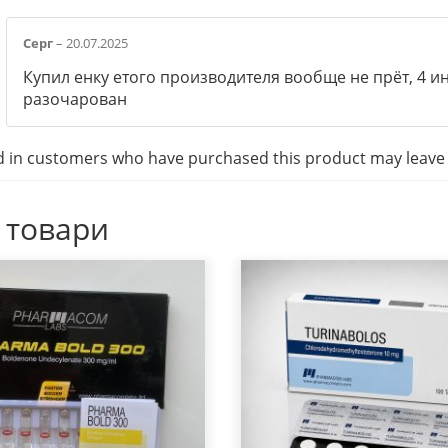
Серг
–
20.07.2025
Купил енку етого производителя вообще не прёт, 4 и
разочарован
d in customers who have purchased this product may leave 
 товари