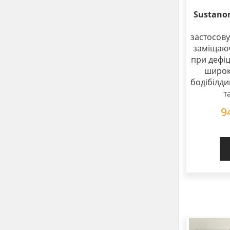
Sustano
застосову
заміщаюч
при дефіц
широк
бодібілди
т
9