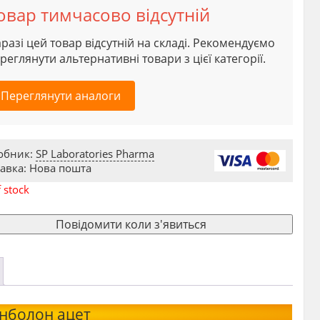
овар тимчасово відсутній
разі цей товар відсутній на складі. Рекомендуємо
реглянути альтернативні товари з цієї категорії.
Переглянути аналоги
обник:
SP Laboratories Pharma
авка: Нова пошта
 stock
Повідомити коли з'явиться
енболон ацет