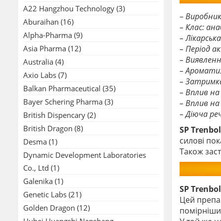
A22 Hangzhou Technology
(3)
–
Виробник
Aburaihan
(16)
– Клас: ан
Alpha-Pharma
(9)
– Лікарськ
Asia Pharma
(12)
– Період ак
– Виявленн
Australia
(4)
– Ароматиз
Axio Labs
(7)
– Затримка
Balkan Pharmaceutical
(35)
– Вплив на 
Bayer Schering Pharma
(3)
– Вплив на
– Діюча р
British Dispencary
(2)
British Dragon
(8)
SP Trenbo
силові пок
Desma
(1)
Також заст
Dynamic Development Laboratories
Co., Ltd
(1)
Galenika
(1)
SP Trenbo
Genetic Labs
(21)
Цей препар
Golden Dragon
(12)
помірніших
Hubei Huangshi Nanshang