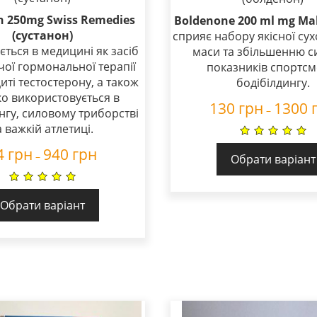
n 250mg Swiss Remedies
Boldenone 200 ml mg Mal
(сустанон)
cприяє набору якісної сух
ється в медицині як засіб
маси та збільшенню с
ої гормональної терапії
показників спортсм
иті тестостерону, а також
бодібілдингу.
о використовується в
130
грн
1300
–
нгу, силовому триборстві
а важкій атлетиці.
4
грн
940
грн
–
Обрати варіант
Обрати варіант