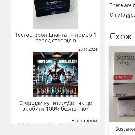
There are n
Only logge
Схожі
Тестостерон Енантат – номер 1
серед стероїдів
23.11.2024
Стероїди купити:⭐Де і як це
зробити 100% безпечно?
Всі новини
Sustano