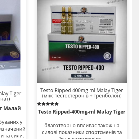
Testo Ripped 400mg ml Malay Tiger
lay Tiger
(мікс тестостеронів + тренболон)
нат)
ат Малай
Rated
Testo Ripped-400mg-ml Malay Tiger
5.00
–
out of 5
буваних у
благотворно впливає також на
ризначений
силові показники спортсменів та
и та сили.
їхню витривалість.