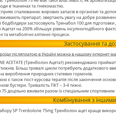
ас Тренболон 75 не має такої властивості, як ароматизаці
оди в тканинах та гінекомастію.
прияє спалюванню жирових запасів в організмі та допома
і вживають препарат, звертають увагу на добре розвинен
 бодібілдери застосовують Тренабол 100 для підготовки д
Ацетат на 200% збільшує рівень інсуліноподібного фактор
і та метаболічні клітинні процеси.
Застосування та д
роїди післяплатою в Україні можна в нашому інтернет ма
 ACETATE (Тренболон Ацетат) рекомендовано приймати у 
6 тижнів. Більш тривалі цикли потребують додаткового в
 на вироблення природних статевих гормонів.
ою є також пост-курсова терапія після закінчення основ
нові бустери. Тривалість ПКТ – 3-4 тижні.
 75 доцільно вживати разом із спеціальним спортивним
Комбінування з іншими
абору SP Trenbolone 75mg Тренболон ацет краще використ