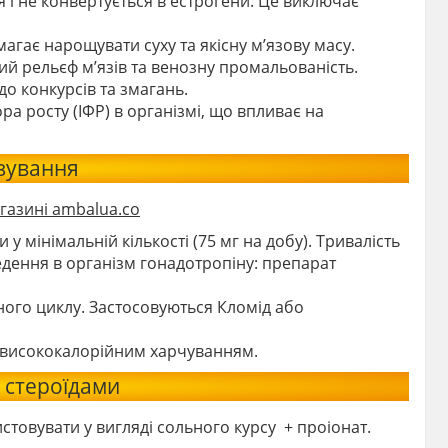
я і не конвертується в естрогени. Це виключає
гає нарощувати суху та якісну м’язову масу.
ий рельєф м’язів та венозну промальованість.
о конкурсів та змагань.
а росту (ІФР) в організмі, що впливає на
озування
газині ambalua.co
мінімальній кількості (75 мг на добу). Тривалість
ведення в організм гонадотропіну: препарат
ного циклу. Застосовуються Кломід або
 висококалорійним харчуванням.
 стероїдами
овувати у вигляді сольного курсу + проіонат.