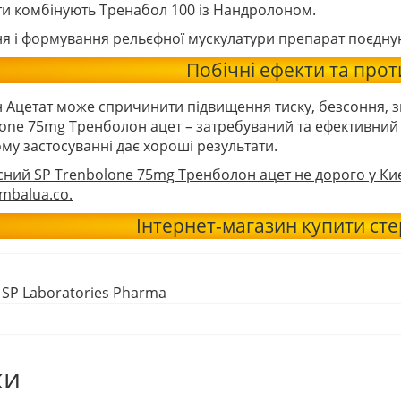
ети комбінують Тренабол 100 із Нандролоном.
ня і формування рельєфної мускулатури препарат поєдну
Побічні ефекти та про
 Ацетат може спричинити підвищення тиску, безсоння, з
one 75mg Тренболон ацет – затребуваний та ефективний 
у застосуванні дає хороші результати.
сний SP Trenbolone 75mg Тренболон ацет не дорого у Києв
mbalua.co.
Інтернет-магазин купити сте
:
SP Laboratories Pharma
ки