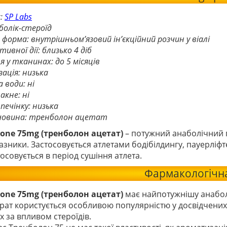
:
SP Labs
аболік-стероїд
а форма: внутрішньом’язовий ін’єкційний розчин у віалі
тивної дії: близько 4 діб
я у тканинах: до 5 місяців
ація: низька
 води: ні
акне: ні
 печінку: низька
ечовина: тренболон ацетат
lone 75mg (тренболон ацетат)
– потужний анаболічний п
азники. Застосовується атлетами бодібілдингу, пауерлі
осовується в період сушіння атлета.
Фармакологічна
lone 75mg (тренболон ацетат)
має найпотужнішу анаболі
ат користується особливою популярністю у досвідчених 
 за впливом стероїдів.