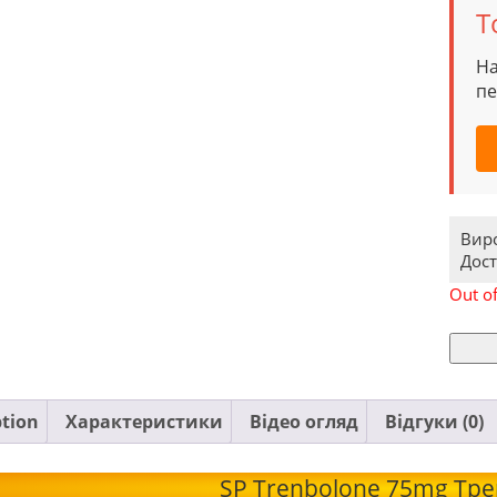
Т
На
пе
Вир
Дост
Out of
ption
Характеристики
Відео огляд
Відгуки (0)
SP Trenbolone 75mg Тр