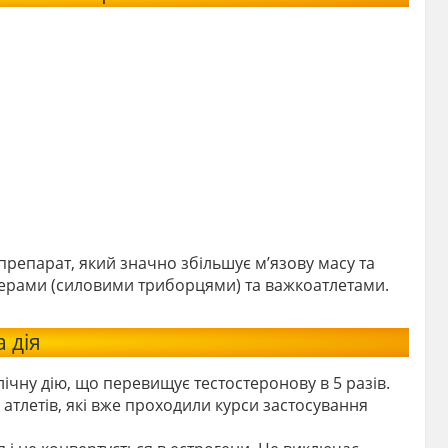
репарат, який значно збільшує м’язову масу та
фтерами (силовими триборцями) та важкоатлетами.
 дія
чну дію, що перевищує тестостеронову в 5 разів.
атлетів, які вже проходили курси застосування