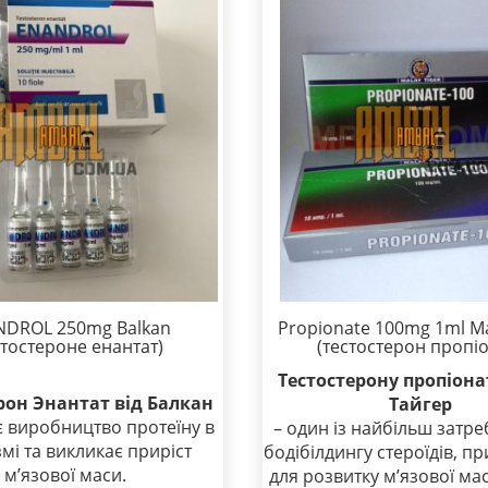
DROL 250mg Balkan
Propionate 100mg 1ml Ma
стостероне енантат)
(тестостерон пропіо
Тестостерону пропіон
рон Энантат від Балкан
Тайгер
є виробництво протеїну в
– один із найбільш затре
мі та викликає приріст
бодібілдингу стероїдів, п
м’язової маси.
для розвитку м’язової мас