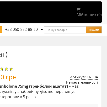
Мій кошик (0)
Пошук
+38 050-882-88-60
Знайти
ат)
00
грн
Артикул: CN304
Немає в наявності
renbolone 75mg (тренболон ацетат) –
має
отужнішу анаболічну дію, що перевищує
стеронову в 5 разів.