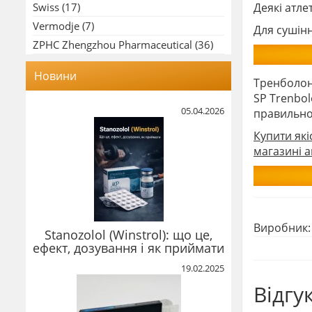
Swiss
(17)
Деякі атл
Vermodje
(7)
Для сушін
ZPHC Zhengzhou Pharmaceutical
(36)
Новини
Тренболон
SP Trenbol
05.04.2026
правильном
Купити які
магазині a
Виробник
Stanozolol (Winstrol): що це,
ефект, дозування і як приймати
19.02.2025
Відгу