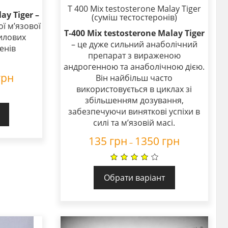
T 400 Mix testosterone Malay Tiger
ay Tiger –
(суміш тестостеронів)
ої м’язової
T-400 Mix testosterone Malay Tiger
илових
– це дуже сильний анаболічний
енів
препарат з вираженою
андрогенною та анаболічною дією.
грн
Він найбільш часто
використовується в циклах зі
збільшенням дозування,
забезпечуючи виняткові успіхи в
силі та м’язовій масі.
135
грн
1350
грн
–
Обрати варіант