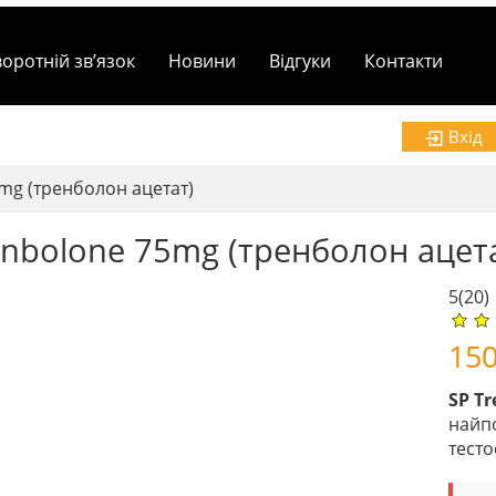
воротній зв’язок
Новини
Відгуки
Контакти
Вхід
mg (тренболон ацетат)
enbolone 75mg (тренболон ацет
5
(20)
15
SP T
найп
тесто