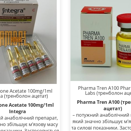
Pharma Tren A100 Ph
lone Acetate 100mg/1ml
Labs (тренболон аце
ra (тренболон ацетат)
Pharma Tren A100 (тр
one Acetate 100mg/1ml
ацетат)
Integra
– потужний анаболічний 
й анаболічний препарат,
який значно збільшує м’
но збільшує м’язову масу
та силові показники. Заст
показники. Застосовується