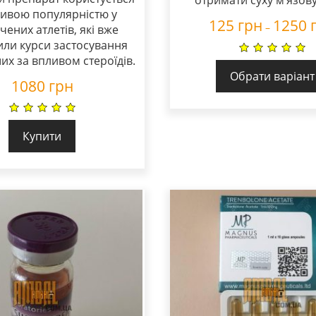
ивою популярністю у
125
грн
1250
–
чених атлетів, які вже
ли курси застосування
их за впливом стероїдів.
Обрати варіант
1080
грн
Купити