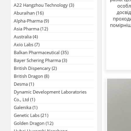
A22 Hangzhou Technology
(3)
особл
досвід
Aburaihan
(16)
проходи
Alpha-Pharma
(9)
помірніш
Asia Pharma
(12)
Australia
(4)
Axio Labs
(7)
Balkan Pharmaceutical
(35)
Bayer Schering Pharma
(3)
British Dispencary
(2)
British Dragon
(8)
Desma
(1)
Dynamic Development Laboratories
Co., Ltd
(1)
Galenika
(1)
Genetic Labs
(21)
Golden Dragon
(12)
Hubei Huangshi Nanshang