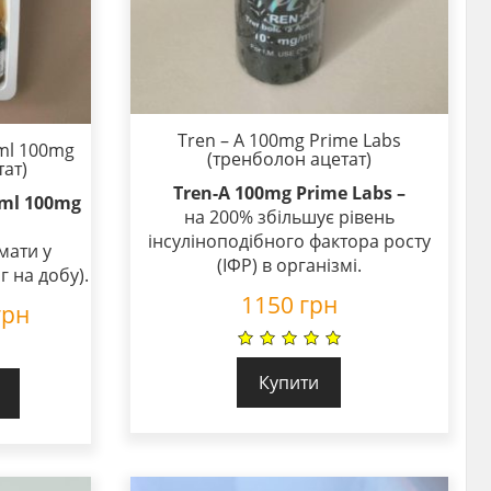
Tren – A 100mg Prime Labs
ml 100mg
(тренболон ацетат)
ат)
Tren-A 100mg Prime Labs –
ml 100mg
на 200% збільшує рівень
інсуліноподібного фактора росту
мати у
(ІФР) в організмі.
г на добу).
1150
грн
грн
Купити