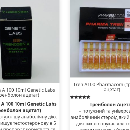
Tren A100 Pharmacom (
ацетат)
 A 100 10ml Genetic Labs
тренболон ацетат)
 A 100 10ml Genetic Labs
Rated
Тренболон Ацет
5.00
ренболон ацетат)
– потужний та універ
out of 5
отужнішу анаболічну дію,
анаболічний стероїд який
ищує тестостеронову в 5
для тих хто шукає для т
ей препарат користується
отримати суху м’язову