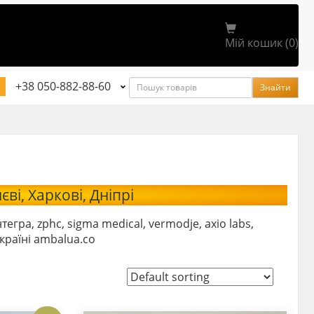
Мій кошик (0)
Пошук
+38 050-882-88-60
Знайти
ві, Харкові, Дніпрі
егра, zphc, sigma medical, vermodje, axio labs,
країні ambalua.co