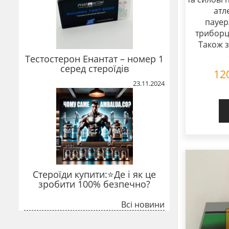
атл
пауер
триборц
Також з
Тестостерон Енантат – номер 1
серед стероїдів
12
23.11.2024
Стероїди купити:⭐Де і як це
зробити 100% безпечно?
Всі новини