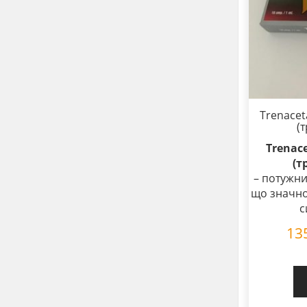
Trenacet
(
Trenace
(т
– потужни
що значно
с
13