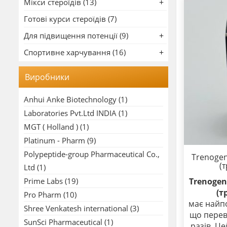
Мікси стероїдів (13)
Готові курси стероїдів (7)
Для підвищення потенції (9)
Спортивне харчування (16)
Виробники
Anhui Anke Biotechnology
(1)
Laboratories Pvt.Ltd INDIA
(1)
MGT ( Holland )
(1)
Platinum - Pharm
(9)
Polypeptide-group Pharmaceutical Co.,
Trenogen
(
Ltd
(1)
Trenogen
Prime Labs
(19)
(т
Pro Pharm
(10)
має найп
Shree Venkatesh international
(3)
що перев
SunSci Pharmaceutical
(1)
разів. Ц