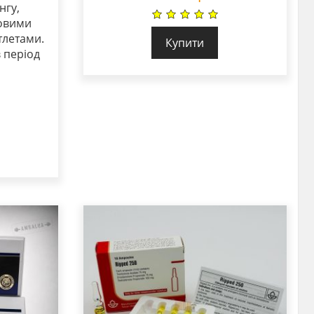
нгу,
ловими
тлетами.
Купити
 період