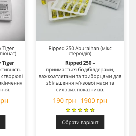
 Tiger
Ripped 250 Aburaihan (мікс
піонат)
стероїдів)
 Tiger
Ripped 250 –
ктивність
приймається бодібілдерами,
 створює і
важкоатлетами та триборцями для
акінчення
збільшення м’язової маси та
ання.
силових показників.
грн
190
грн
1900
грн
–
Обрати варіант