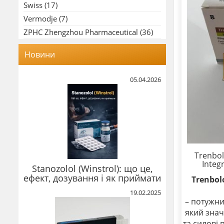
Swiss
(17)
Vermodje
(7)
ZPHC Zhengzhou Pharmaceutical
(36)
Новини
05.04.2026
Trenbo
Integ
Stanozolol (Winstrol): що це,
ефект, дозування і як приймати
Trenbol
19.02.2025
– потужни
який знач
та силові 