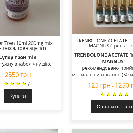
TRENBOLONE ACETATE 1
er Tren 10ml 200mg mix
MAGNUS (трен ацет
н гекса, трен ацетат)
TRENBOLONE ACETATE 1
Супер трен mix
MAGNUS –
тужну анаболічну дію.
рекомендовано прий
2550
грн
мінімальній кількості (50 м
125
грн
1250
–
Купити
Обрати варіант