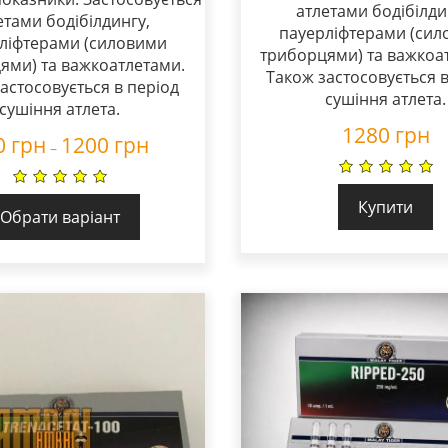
атлетами бодібілди
етами бодібілдингу,
пауерліфтерами (си
ліфтерами (силовими
триборцями) та важкоа
ями) та важкоатлетами.
Також застосовується в
астосовується в період
сушіння атлета.
сушіння атлета.
1280
грн
0
грн
1200
грн
–
Купити
Обрати варіант