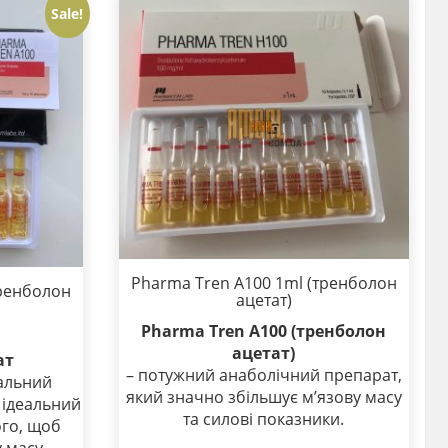
Sale!
Pharma Tren A100 1ml (тренболон
тренболон
ацетат)
Pharma Tren A100 (тренболон
ацетат)
ат
– потужний анаболічний препарат,
сальний
який значно збільшує м’язову масу
 ідеальний
та силові показники.
ого, щоб
 масу.