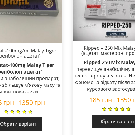
Ripped – 250 Mix Malay
at -100mg/ml Malay Tiger
(ацетат, мастерон, про
тренболон ацетат)
Ripped-250 Mix Malay
tat-100mg Malay Tiger
перевищує анаболічну а
ренболон ацетат)
тестостерону в 5 разів. Не
й анаболічний препарат,
феномена відкату після з
 збільшує м’язову масу та
курсового застосув
илові показники.
185
грн
1850
–
5
грн
1350
грн
–
Обрати варіант
Обрати варіант