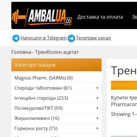
Доставка та оплата
З
Написати в Telegram
Телеграм канал
Головна
-
Тренболон ацетат
Категорії товарів
Трен
Magnus Pharm. (SARMs) (9)
Стероїди таблетовані (81)
Купити трен
Ін'єкційні стероїди (253)
Pharmacom 
Післякурсові/ПКТ (59)
Showing 1–1
Жироспалювачі (16)
Гормони росту (15)