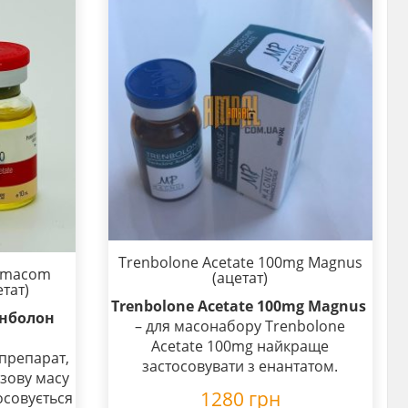
Trenbolone Acetate 100mg Magnus
armacom
(ацетат)
тат)
Trenbolone Acetate 100mg Magnus
енболон
– для масонабору Trenbolone
Acetate 100mg найкраще
препарат,
застосовувати з енантатом.
язову масу
1280
грн
осовується