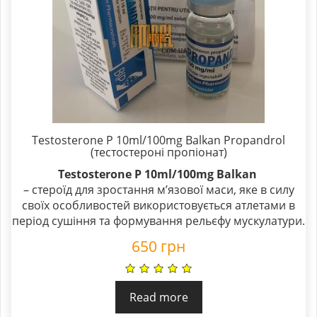
Testosterone P 10ml/100mg Balkan Propandrol
(тестостероні пропіонат)
Testosterone P 10ml/100mg Balkan
– стероїд для зростання м’язової маси, яке в силу
своїх особливостей використовується атлетами в
період сушіння та формування рельєфу мускулатури.
650
грн
Read more