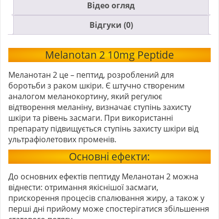
Відео огляд
Відгуки (0)
Melanotan 2 10mg Peptide
Меланотан 2 це – пептид, розроблений для
боротьби з раком шкіри. Є штучно створеним
аналогом меланокортину, який регулює
відтворення меланіну, визначає ступінь захисту
шкіри та рівень засмаги. При використанні
препарату підвищується ступінь захисту шкіри від
ультрафіолетових променів.
Основні ефекти:
До основних ефектів пептиду
Меланотан 2
можна
віднести: отримання якіснішої засмаги,
прискорення процесів спалювання жиру, а також у
перші дні прийому може спостерігатися збільшення