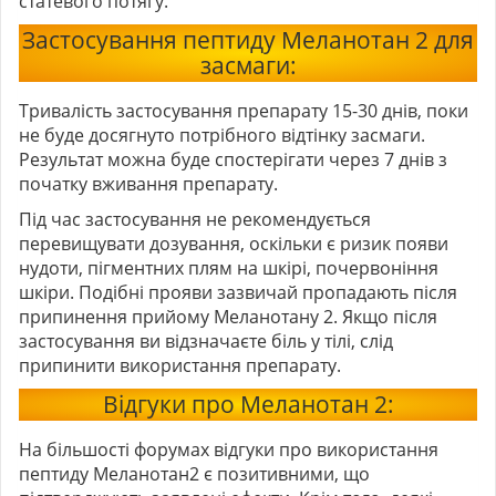
статевого потягу.
Застосування пептиду Меланотан 2 для
засмаги:
Тривалість застосування препарату 15-30 днів, поки
не буде досягнуто потрібного відтінку засмаги.
Результат можна буде спостерігати через 7 днів з
початку вживання препарату.
Під час застосування не рекомендується
перевищувати дозування, оскільки є ризик появи
нудоти, пігментних плям на шкірі, почервоніння
шкіри. Подібні прояви зазвичай пропадають після
припинення прийому Меланотану 2. Якщо після
застосування ви відзначаєте біль у тілі, слід
припинити використання препарату.
Відгуки про Меланотан 2:
На більшості форумах відгуки про використання
пептиду Меланотан2 є позитивними, що