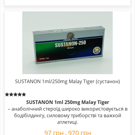
SUSTANON 1ml/250mg Malay Tiger (сустанон)
Rated
SUSTANON 1ml 250mg Malay Tiger
5.00
– анаболічний стероїд широко використовується в
out of 5
бодібілдингу, силовому триборстві та важкой
атлетиці.
97
грн
970
грн
–