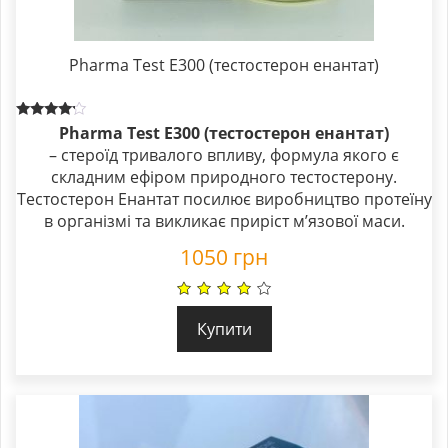
Pharma Test E300 (тестостерон енантат)
Rated
Pharma Test E300 (тестостерон енантат)
4.00
– стероїд тривалого впливу, формула якого є
out of 5
складним ефіром природного тестостерону.
Тестостерон Енантат посилює виробництво протеїну
в організмі та викликає приріст м’язової маси.
1050
грн
Купити