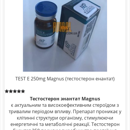
TEST E 250mg Magnus (тестостерон енантат)
Rated
Тестостерон энантат Magnus
5.00
є актуальним та високоефективним стероїдом з
out of 5
тривалим періодом впливу. Препарат проникає у
клітинні структури організму, стимулюючи
енергетичні та метаболічні реакції. Тестостерон