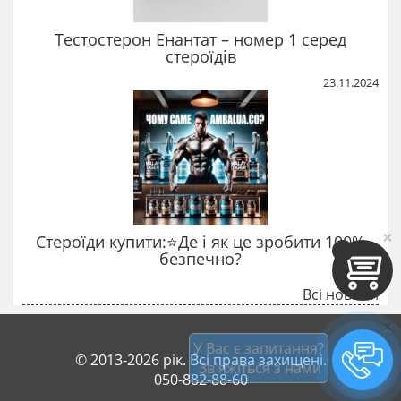
Тестостерон Енантат – номер 1 серед
стероїдів
23.11.2024
×
Стероїди купити:⭐Де і як це зробити 100%
безпечно?
Всі новини
×
У Вас є запитання?
© 2013-2026 рік. Всі права захищені.
 Зв'яжіться з нами
050-882-88-60