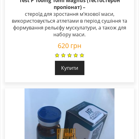
Test P 100mg 10ml Magnus (тестостерон
пропіонат)
–
стероїд для зростання м’язової маси,
використовується атлетами в період сушіння та
формування рельєфу мускулатури, а також для
набору маси.
620
грн
Купити