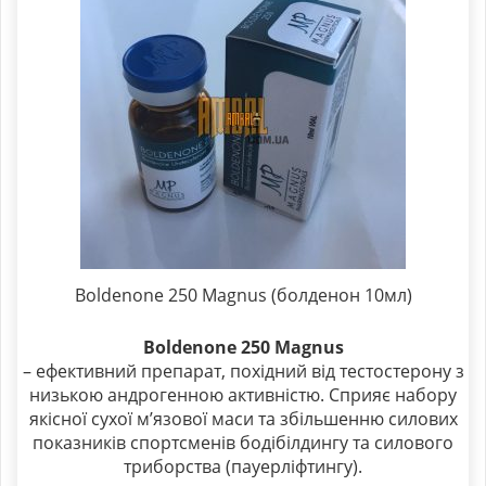
Boldenone 250 Magnus (болденон 10мл)
Boldenone 250 Magnus
– ефективний препарат, похідний від тестостерону з
низькою андрогенною активністю. Сприяє набору
якісної сухої м’язової маси та збільшенню силових
показників спортсменів бодібілдингу та силового
триборства (пауерліфтингу).