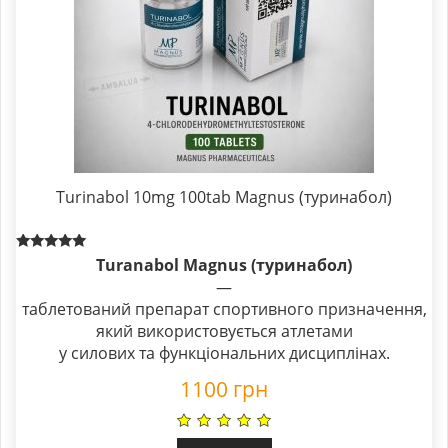
Turinabol 10mg 100tab Magnus (туринабол)
Rated
Turanabol Magnus (туринабол)
5.00
—
out of 5
таблетований препарат спортивного призначення,
який використовується атлетами
у силових та функціональних дисциплінах.
1100
грн