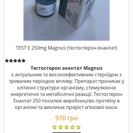
TEST E 250mg Magnus (тестостерон енантат)
Rated
Тестостерон энантат Magnus
5.00
є актуальним та високоефективним стероїдом з
out of 5
тривалим періодом впливу. Препарат проникає у
клітинні структури організму, стимулюючи
енергетичні та метаболічні реакції. Тестостерон
Енантат 250 посилює виробництво протеїну в
організмі та викликає приріст м’язової маси.
970
грн