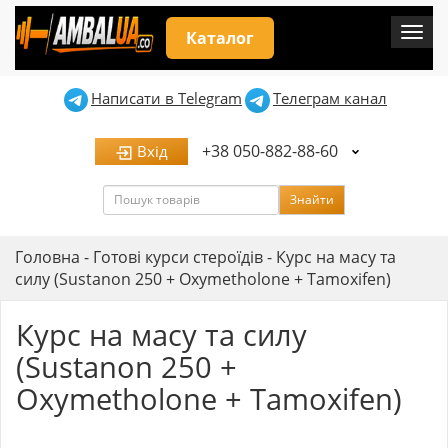
Мен
Каталог
Написати в Telegram
Телеграм канал
+38 050-882-88-60
Вхід
Пошук
Знайти
Головна
-
Готові курси стероїдів
-
Курс на масу та
силу (Sustanon 250 + Oxymetholone + Tamoxifen)
Курс на масу та силу
(Sustanon 250 +
Oxymetholone + Tamoxifen)