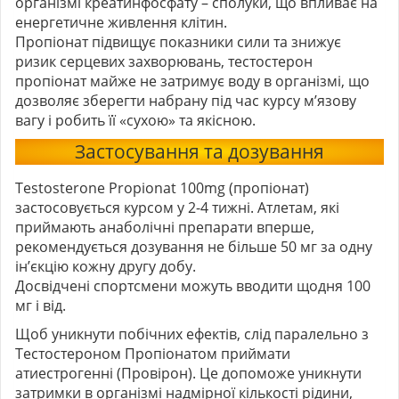
організмі креатинфосфату – сполуки, що впливає на
енергетичне живлення клітин.
Пропіонат підвищує показники сили та знижує
ризик серцевих захворювань, тестостерон
пропіонат майже не затримує воду в організмі, що
дозволяє зберегти набрану під час курсу м’язову
вагу і робить її «сухою» та якісною.
Застосування та дозування
Testosterone Propionat 100mg (пропіонат)
застосовується курсом у 2-4 тижні. Атлетам, які
приймають анаболічні препарати вперше,
рекомендується дозування не більше 50 мг за одну
ін’єкцію кожну другу добу.
Досвідчені спортсмени можуть вводити щодня 100
мг і від.
Щоб уникнути побічних ефектів, слід паралельно з
Тестостероном Пропіонатом приймати
атиестрогенні (Провірон). Це допоможе уникнути
затримки в організмі надмірної кількості рідини,