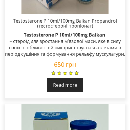
Testosterone P 10ml/100mg Balkan Propandrol
(тестостероні пропіонат)
Testosterone P 10ml/100mg Balkan
– стероїд для зростання м’язової маси, яке в силу
своїх особливостей використовується атлетами в
період сушіння та формування рельєфу мускулатури.
650
грн
Read more