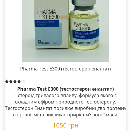
Pharma Test E300 (тестостерон енантат)
Rated
Pharma Test E300 (тестостерон енантат)
4.00
– стероїд тривалого впливу, формула якого є
out of 5
складним ефіром природного тестостерону.
Тестостерон Енантат посилює виробництво протеїну
в організмі та викликає приріст м’язової маси.
1050
грн