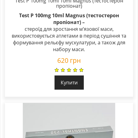
Test P 100mg 10ml 10ml Magnus (тестостерон
пропіонат)
Test P 100mg 10ml Magnus (тестостерон
пропіонат)
–
стероїд для зростання м’язової маси,
використовується атлетами в період сушіння та
формування рельєфу мускулатури, а також для
набору маси.
620
грн
Купити