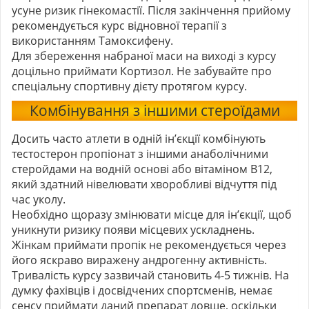
усуне ризик гінекомастії. Після закінчення прийому
рекомендується курс відновної терапії з
використанням Тамоксифену.
Для збереження набраної маси на виході з курсу
доцільно приймати Кортизол. Не забувайте про
спеціальну спортивну дієту протягом курсу.
Комбінування з іншими стероїдами
Досить часто атлети в одній ін’єкції комбінують
тестостерон пропіонат
з іншими анаболічними
стеройдами на водній основі або вітаміном В12,
який здатний нівелювати хворобливі відчуття під
час уколу.
Необхідно щоразу змінювати місце для ін’єкції, щоб
уникнути ризику появи місцевих ускладнень.
Жінкам приймати пропік не рекомендується через
його яскраво виражену андрогенну активність.
Тривалість курсу зазвичай становить 4-5 тижнів. На
думку фахівців і досвідчених спортсменів, немає
сенсу приймати даний препарат довше, оскільки