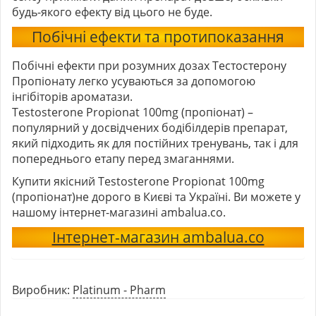
будь-якого ефекту від цього не буде.
Побічні ефекти та протипоказання
Побічні ефекти при розумних дозах Тестостерону
Пропіонату легко усуваються за допомогою
інгібіторів ароматази.
Testosterone Propionat 100mg (пропіонат)
–
популярний у досвідчених бодібілдерів препарат,
який підходить як для постійних тренувань, так і для
попереднього етапу перед змаганнями.
Купити якісний
Testosterone Propionat 100mg
(пропіонат)
не дорого в Києві та Україні. Ви можете у
нашому інтернет-магазині ambalua.co.
Інтернет-магазин ambalua.co
Виробник:
Platinum - Pharm