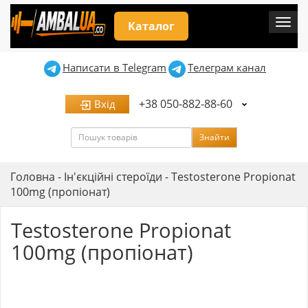
Мен
Каталог
Написати в Telegram
Телеграм канал
+38 050-882-88-60
Вхід
Пошук
Знайти
Головна
-
Ін'єкційні стероїди
-
Testosterone Propionat
100mg (пропіонат)
Testosterone Propionat
100mg (пропіонат)