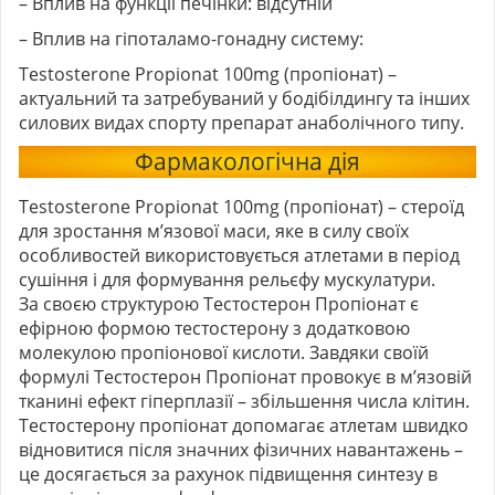
– Вплив на функції печінки: відсутній
– Вплив на гіпоталамо-гонадну систему:
Testosterone Propionat 100mg (пропіонат)
–
актуальний та затребуваний у бодібілдингу та інших
силових видах спорту препарат анаболічного типу.
Фармакологічна дія
Testosterone Propionat 100mg (пропіонат)
– стероїд
для зростання м’язової маси, яке в силу своїх
особливостей використовується атлетами в період
сушіння і для формування рельєфу мускулатури.
За своєю структурою Тестостерон Пропіонат є
ефірною формою тестостерону з додатковою
молекулою пропіонової кислоти. Завдяки своїй
формулі Тестостерон Пропіонат провокує в м’язовій
тканині ефект гіперплазії – збільшення числа клітин.
Тестостерону пропіонат допомагає атлетам швидко
відновитися після значних фізичних навантажень –
це досягається за рахунок підвищення синтезу в