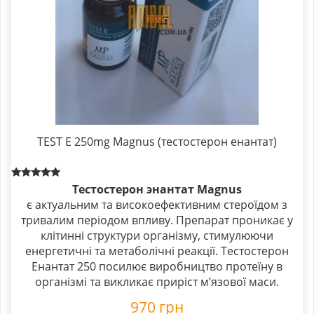
TEST E 250mg Magnus (тестостерон енантат)
Rated
Тестостерон энантат Magnus
5.00
є актуальним та високоефективним стероїдом з
out of 5
тривалим періодом впливу. Препарат проникає у
клітинні структури організму, стимулюючи
енергетичні та метаболічні реакції. Тестостерон
Енантат 250 посилює виробництво протеїну в
організмі та викликає приріст м’язової маси.
970
грн