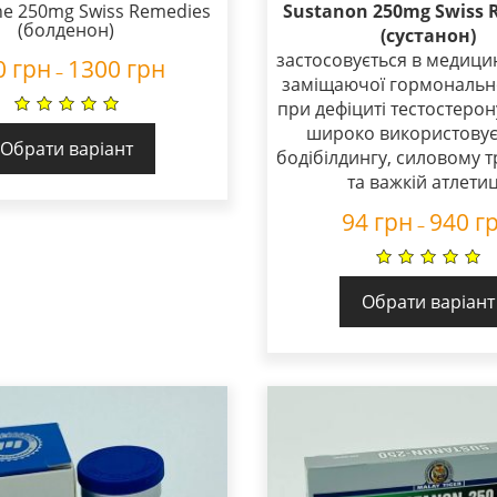
e 250mg Swiss Remedies
Sustanon 250mg Swiss 
(болденон)
(сустанон)
застосовується в медицин
0
грн
1300
грн
–
заміщаючої гормонально
при дефіциті тестостерон
широко використовує
Обрати варіант
бодібілдингу, силовому т
та важкій атлетиц
94
грн
940
г
–
Обрати варіант