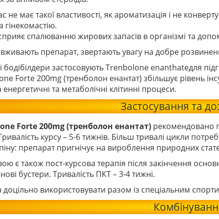
ас не має такої властивості, як ароматизація і не конвер
а гінекомастію.
прияє спалюванню жирових запасів в організмі та допома
і вживають препарат, звертають увагу на добре розвинен
і бодібілдери застосовують
Trenbolone enanthate
для під
one Forte 200mg (тренболон енантат)
збільшує рівень інс
 енергетичні та метаболічні клітинні процеси.
Застосування та д
lone Forte 200mg (тренболон енантат)
рекомендовано пр
Тривалість курсу – 5-6 тижнів. Більш тривалі цикли потр
піну: препарат пригнічує на вироблення природних стат
ою є також пост-курсова терапія після закінчення основ
нові бустери. Тривалість ПКТ – 3-4 тижні.
 доцільно використовувати разом із спеціальним спорт
Комбінуванн