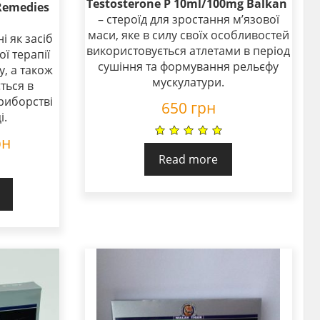
Testosterone P 10ml/100mg Balkan
Remedies
– стероїд для зростання м’язової
маси, яке в силу своїх особливостей
і як засіб
використовується атлетами в період
ї терапії
сушіння та формування рельєфу
у, а також
мускулатури.
ться в
риборстві
650
грн
і.
рн
Read more