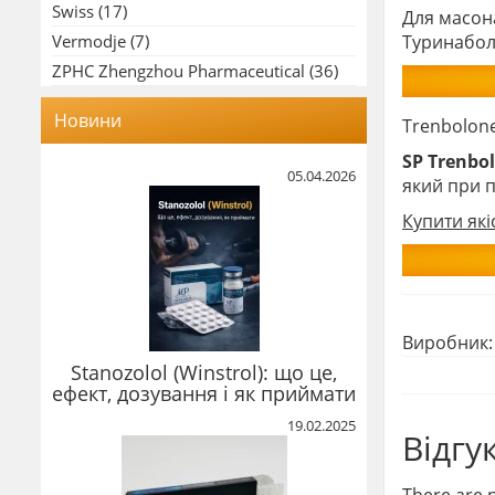
Swiss
(17)
Для масо
Vermodje
(7)
Туринабо
ZPHC Zhengzhou Pharmaceutical
(36)
Новини
Trenbolone
SP Trenbo
05.04.2026
який при п
Купити які
Виробник
Stanozolol (Winstrol): що це,
ефект, дозування і як приймати
19.02.2025
Відгу
There are n