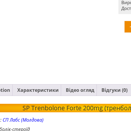
Вир
Дост
ption
Характеристики
Відео огляд
Відгуки (0)
SP Trenbolone Forte 200mg (тренбол
к:
СП Лабс (Молдова)
аболік-стероїд