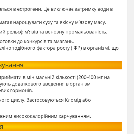
тується в естрогени. Це виключає затримку води в
гає нарощувати суху та якісну м’язову масу.
ий рельєф м’язів та венозну промальованість.
готовки до конкурсів та змагань.
уліноподібного фактора росту (ІФР) в організмі, що
озування
иймати в мінімальній кількості (200-400 мг на
ебують додаткового введення в організм
евих гормонів.
ного циклу. Застосовуються Кломід або
ивним висококалорійним харчуванням.
я