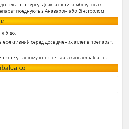
і сольного курсу. Деякі атлети комбінують із
репарат поєднують з Анаваром або Вінстролом.
ти
лібідо.
а ефективний серед досвідчених атлетів препарат,
 можете у нашому інтернет-магазині ambalua.co.
balua.co