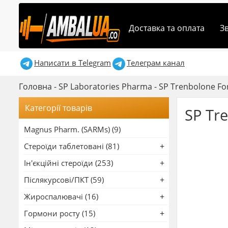
Доставка та оплата
З
Написати в Telegram
Телеграм канал
Головна
-
SP Laboratories Pharma
-
SP Trenbolone Fo
Категорії товарів
SP Tr
Magnus Pharm. (SARMs) (9)
Стероїди таблетовані (81)
Ін'єкційні стероїди (253)
Післякурсові/ПКТ (59)
Жироспалювачі (16)
Гормони росту (15)