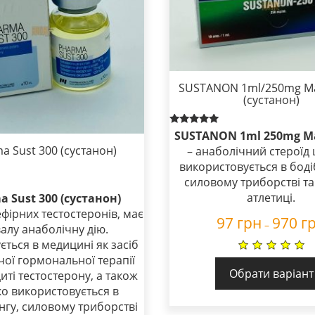
SUSTANON 1ml/250mg Mal
(сустанон)
Rated
SUSTANON 1ml 250mg Ma
5.00
a Sust 300 (сустанон)
– анаболічний стероїд
out of 5
використовується в боді
силовому триборстві т
атлетиці.
 Sust 300 (сустанон)
 ефірних тестостеронів, має
97
грн
970
г
–
алу анаболічну дію.
ється в медицині як засіб
ої гормональної терапії
Обрати варіант
иті тестостерону, а також
о використовується в
нгу, силовому триборстві