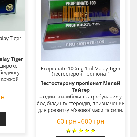
ay Tiger
lay Tiger
 широко
Propionate 100mg 1ml Malay Tiger
білдингу,
(тестостерон пропіонат)
а важкой
Тестостерону пропіонат Малай
Тайгер
рн
– один із найбільш затребуваних у
бодібілдингу стероїдів, призначений
для розвитку м’язової маси та сили.
60
грн
600
грн
–