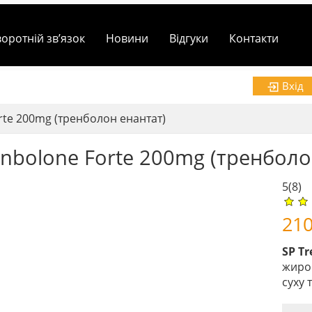
воротній зв’язок
Новини
Відгуки
Контакти
Вхід
rte 200mg (тренболон енантат)
enbolone Forte 200mg (тренболо
5
(8)
21
SP T
жиров
суху 