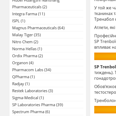
Pharmaceuticals
(2)
У той же ч
тканинах т
Integra Farma
(11)
Тренабол с
ISPL
(1)
Атлети, як
Magnus Pharmaceuticals
(64)
Malay Tiger
(35)
Професійн
SP Trenbol
Nitro Chem
(2)
впливає на
Norma Hellas
(1)
Ordix Pharma
(2)
Organon
(4)
SP Trenbo
Pharmacom Labs
(34)
тиждень). 
QPharma
(1)
гонадотро
Radjay
(1)
Обов’язков
Restek Laboratories
(3)
тестостеро
Sigma-Medical
(1)
Тренболон
SP Laboratories Pharma
(39)
Spectrum Pharma
(6)