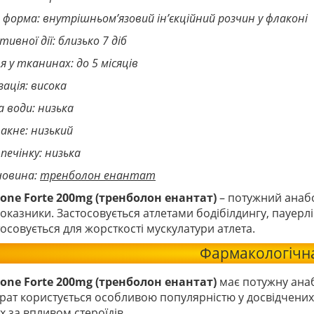
а форма: внутрішньом’язовий ін’єкційний розчин у флаконі
тивної дії: близько 7 діб
я у тканинах: до 5 місяців
ація: висока
 води: низька
 акне: низький
 печінку: низька
човина:
тренболон енантат
lone Forte 200mg (тренболон енантат)
– потужний анабо
показники. Застосовується атлетами бодібілдингу, пауе
осовується для жорсткості мускулатури атлета.
Фармакологічна
lone Forte 200mg (тренболон енантат)
має потужну анаб
ат користується особливою популярністю у досвідчених 
 за впливом стероїдів.