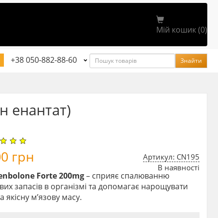
Мій кошик (0)
Пошук
+38 050-882-88-60
Знайти
н енантат)
00
грн
Артикул: CN195
В наявності
renbolone Forte 200mg
– сприяє спалюванню
их запасів в організмі та допомагає нарощувати
та якісну м’язову масу.