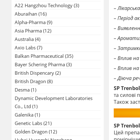
A22 Hangzhou Technology
(3)
– Лікарськ
Aburaihan
(16)
– Період ак
Alpha-Pharma
(9)
– Виявленн
Asia Pharma
(12)
– Ароматиз
Australia
(4)
Axio Labs
(7)
– Затримка
Balkan Pharmaceutical
(35)
– Вплив на
Bayer Schering Pharma
(3)
– Вплив на
British Dispencary
(2)
– Діюча ре
British Dragon
(8)
SP Trenbo
Desma
(1)
та силові 
Dynamic Development Laboratories
Також заст
Co., Ltd
(1)
Galenika
(1)
Genetic Labs
(21)
SP Trenbo
Golden Dragon
(12)
Цей препар
помірніших
Hubei Huangshi Nanshang