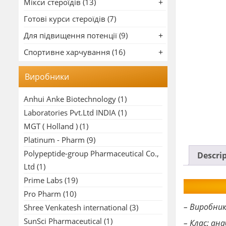
Мікси стероїдів (13)
Готові курси стероїдів (7)
Для підвищення потенції (9)
Спортивне харчування (16)
Виробники
Anhui Anke Biotechnology
(1)
Laboratories Pvt.Ltd INDIA
(1)
MGT ( Holland )
(1)
Platinum - Pharm
(9)
Polypeptide-group Pharmaceutical Co.,
Descri
Ltd
(1)
Prime Labs
(19)
Pro Pharm
(10)
– Виробни
Shree Venkatesh international
(3)
SunSci Pharmaceutical
(1)
– Клас: ан