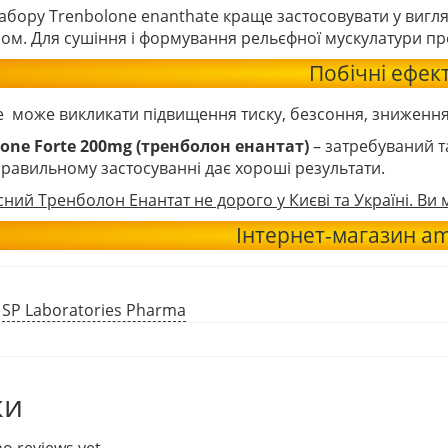
набору
Trenbolone enanthate
краще застосовувати у вигляд
лом
. Для сушіння і формування рельєфної мускулатури п
Побічні ефек
 може викликати підвищення тиску, безсоння, зниження 
lone Forte 200mg (тренболон енантат)
– затребуваний т
равильному застосуванні дає хороші результати.
сний Тренболон Енантат не дорого у Києві та Україні. Ви
Інтернет-магазин am
:
SP Laboratories Pharma
ки
o reviews yet.