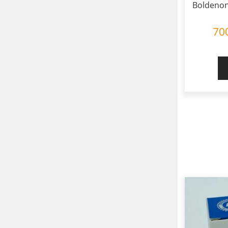
Boldenon
70