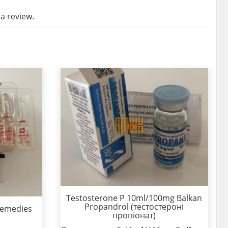
a review.
Testosterone P 10ml/100mg Balkan
Propandrol (тестостероні
Remedies
пропіонат)