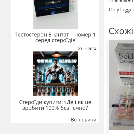
Only logge
Схожі
Тестостерон Енантат – номер 1
серед стероїдів
23.11.2024
Стероїди купити:⭐Де і як це
зробити 100% безпечно?
Всі новини