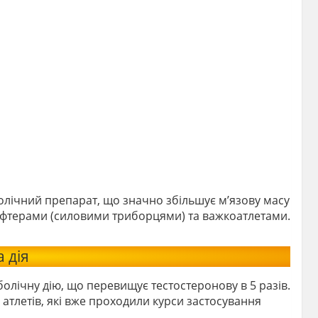
лічний препарат, що значно збільшує м’язову масу
рліфтерами (силовими триборцями) та важкоатлетами.
 дія
олічну дію, що перевищує тестостеронову в 5 разів.
атлетів, які вже проходили курси застосування