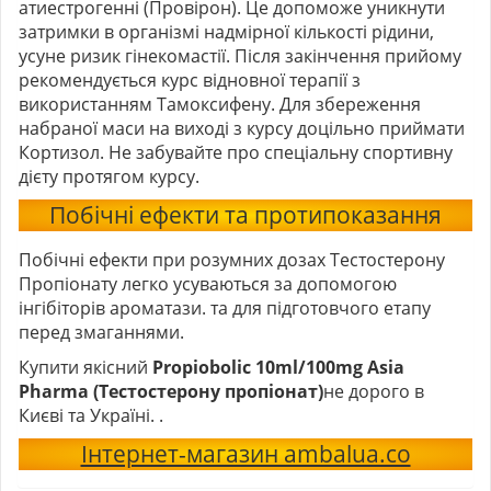
атиестрогенні (Провірон). Це допоможе уникнути
затримки в організмі надмірної кількості рідини,
усуне ризик гінекомастії. Після закінчення прийому
рекомендується курс відновної терапії з
використанням Тамоксифену. Для збереження
набраної маси на виході з курсу доцільно приймати
Кортизол. Не забувайте про спеціальну спортивну
дієту протягом курсу.
Побічні ефекти та протипоказання
Побічні ефекти при розумних дозах Тестостерону
Пропіонату легко усуваються за допомогою
інгібіторів ароматази. та для підготовчого етапу
перед змаганнями.
Купити якісний
Propiobolic 10ml/100mg Asia
Pharma (Тестостерону пропіонат)
не дорого в
Києві та Україні. .
Інтернет-магазин ambalua.co