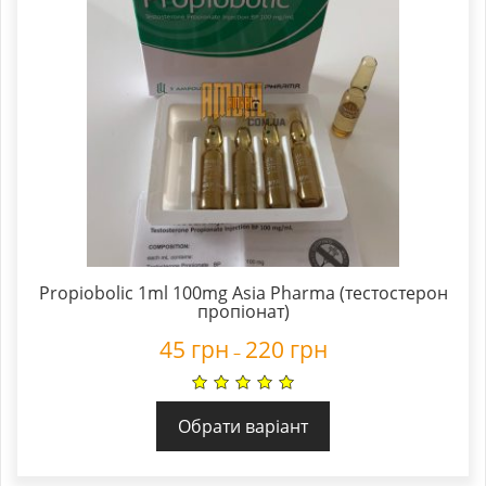
Propiobolic 1ml 100mg Asia Pharma (тестостерон
пропіонат)
45
грн
220
грн
–
Обрати варіант