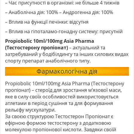
– Час присутності в організмі: не більше 4 тижнів
– Анаболічна дія: 100% – Андрогенна дія: 100%
– Вплив на функції печінки: відсутня
– Вплив на гіпоталамо-гонадну систему: присутній
Propiobolic 10ml/100mg Asia Pharma
(Тестостерону пропіонат)
– актуальний та
затребуваний у бодібілдингу та інших силових видах
спорту препарат анаболічного типу.
Фармакологічна дія
Propiobolic 10ml/100mg Asia Pharma (Тестостерону
пропіонат) – стероїд для зростання м’язової маси,
яке в силу своїх особливостей використовується
атлетами в період сушіння та для формування
рельєфу мускулатури.
За своєю структурою Тестостерон Пропіонат є
ефірною формою тестостерону з додатковою
молекулою пропіонової кислоти. Завдяки своїй