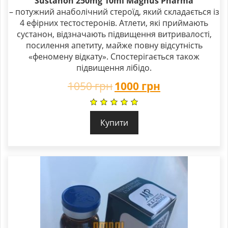
Sustanon 250mg 10ml Magnus Pharma
– потужний анаболічний стероїд, який складається із
4 ефірних тестостеронів. Атлети, які приймають
сустанон, відзначають підвищення витривалості,
посилення апетиту, майже повну відсутність
«феномену відкату». Спостерігається також
підвищення лібідо.
1050
грн
1000
грн
Купити