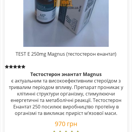
TEST E 250mg Magnus (тестостерон енантат)
Rated
Тестостерон энантат Magnus
5.00
є актуальним та високоефективним стероїдом з
out of 5
тривалим періодом впливу. Препарат проникає у
клітинні структури організму, стимулюючи
енергетичні та метаболічні реакції. Тестостерон
Енантат 250 посилює виробництво протеїну в
організмі та викликає приріст м’язової маси.
970
грн