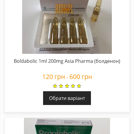
Boldabolic 1ml 200mg Asia Pharma (болденон)
120
грн
600
грн
–
Обрати варіант