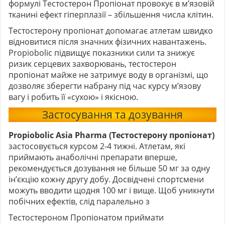
формулі Тестостерон Пропіонат провокує в м’язовій
тканині ефект гіперплазії – збільшення числа клітин.
Тестостерону пропіонат допомагає атлетам швидко
відновитися після значних фізичних навантажень.
Propiobolic підвищує показники сили та знижує
ризик серцевих захворювань, тестостерон
пропіонат майже не затримує воду в організмі, що
дозволяє зберегти набрану під час курсу м’язову
вагу і робить її «сухою» і якісною.
Застосування та дозування
Propiobolic
Asia Pharma (Тестостерону пропіонат)
застосовується курсом 2-4 тижні. Атлетам, які
приймають анаболічні препарати вперше,
рекомендується дозування не більше 50 мг за одну
ін’єкцію кожну другу добу. Досвідчені спортсмени
можуть вводити щодня 100 мг і вище. Щоб уникнути
побічних ефектів, слід паралельно з
Тестостероном Пропіонатом приймати