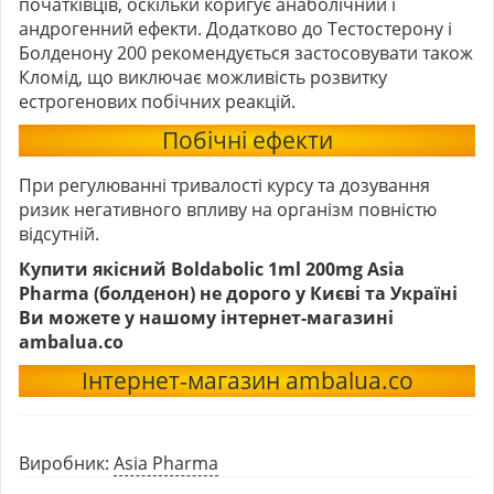
початківців, оскільки коригує анаболічний і
андрогенний ефекти. Додатково до Тестостерону і
Болденону 200 рекомендується застосовувати також
Кломід, що виключає можливість розвитку
естрогенових побічних реакцій.
Побічні ефекти
При регулюванні тривалості курсу та дозування
ризик негативного впливу на організм повністю
відсутній.
Купити якісний
Boldabolic 1ml 200mg Asia
Pharma (болденон)
не дорого у Києві та Україні
Ви можете у нашому інтернет-магазині
ambalua.co
Інтернет-магазин ambalua.co
Виробник:
Asia Pharma