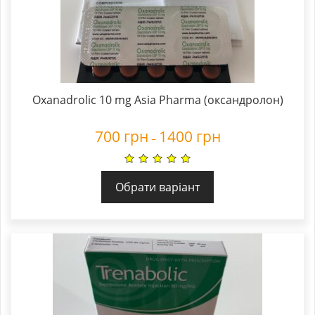
Oxanadrolic 10 mg Asia Pharma (оксандролон)
700
грн
1400
грн
–
Обрати варіант