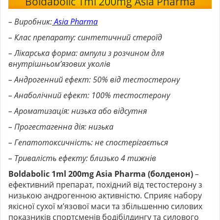
Boldabolic 1ml 200mg Asia Pharma
– Виробник:
Asia Pharma
– Клас препарату: синтетичний стероїд
– Лікарська форма: ампули з розчином для
внутрішньом’язових уколів
– Андрогенний ефект: 50% від тестостерону
– Анаболічний ефект: 100% тестостерону
– Ароматизація: низька або відсутня
– Прогестагенна дія: низька
– Гепатотоксичність: не спостерігається
– Тривалість ефекту: близько 4 тижнів
Boldabolic 1ml 200mg Asia Pharma (болденон)
–
ефективний препарат, похідний від тестостерону з
низькою андрогенною активністю. Сприяє набору
якісної сухої м’язової маси та збільшенню силових
показників спортсменів бодібілдингу та силового