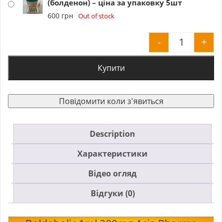
(болденон) – ціна за упаковку 5шт
600
грн
Out of stock
-
+
Boldaboli
Купити
Повідомити коли з'явиться
Description
Характеристики
Відео огляд
Відгуки (0)