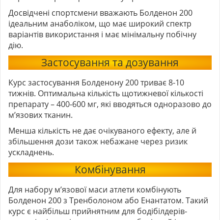
Досвідчені спортсмени вважають Болденон 200
ідеальним анаболіком, що має широкий спектр
варіантів використання і має мінімальну побічну
дію.
Застосування та дозування
Курс застосування Болденону 200 триває 8-10
тижнів. Оптимальна кількість щотижневої кількості
препарату – 400-600 мг, які вводяться одноразово до
м’язових тканин.
Менша кількість не дає очікуваного ефекту, але й
збільшення дози також небажане через ризик
ускладнень.
Комбінування
Для набору м’язової маси атлети комбінують
Болденон 200
з Тренболоном або Енантатом. Такий
курс є найбільш прийнятним для бодібілдерів-