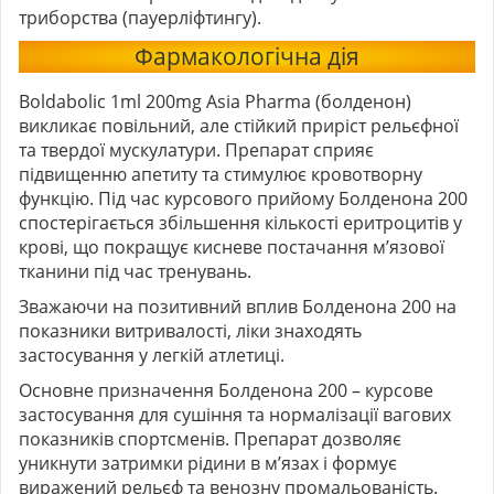
триборства (пауерліфтингу).
Фармакологічна дія
Boldabolic 1ml 200mg Asia Pharma (болденон)
викликає повільний, але стійкий приріст рельєфної
та твердої мускулатури. Препарат сприяє
підвищенню апетиту та стимулює кровотворну
функцію. Під час курсового прийому Болденона 200
спостерігається збільшення кількості еритроцитів у
крові, що покращує кисневе постачання м’язової
тканини під час тренувань.
Зважаючи на позитивний вплив Болденона 200 на
показники витривалості, ліки знаходять
застосування у легкій атлетиці.
Основне призначення Болденона 200 – курсове
застосування для сушіння та нормалізації вагових
показників спортсменів. Препарат дозволяє
уникнути затримки рідини в м’язах і формує
виражений рельєф та венозну промальованість.