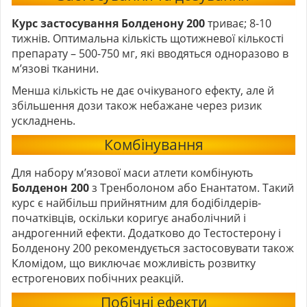
Курс застосування Болденону 200
триває; 8-10
тижнів. Оптимальна кількість щотижневої кількості
препарату – 500-750 мг, які вводяться одноразово в
м’язові тканини.
Менша кількість не дає очікуваного ефекту, але й
збільшення дози також небажане через ризик
ускладнень.
Комбінування
Для набору м’язової маси атлети комбінують
Болденон 200
з Тренболоном або Енантатом. Такий
курс є найбільш прийнятним для бодібілдерів-
початківців, оскільки коригує анаболічний і
андрогенний ефекти. Додатково до Тестостерону і
Болденону 200 рекомендується застосовувати також
Кломідом, що виключає можливість розвитку
естрогенових побічних реакцій.
Побічні ефекти