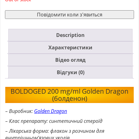
Повідомити коли з'явиться
Description
Характеристики
Відео огляд
Відгуки (0)
BOLDOGED 200 mg/ml Golden Dragon
(болденон)
– Виробник:
Golden Dragon
– Клас препарату: синтетичний стероїд
– Лікарська форма: флакон з розчином для
внутрішньом’язових уколів