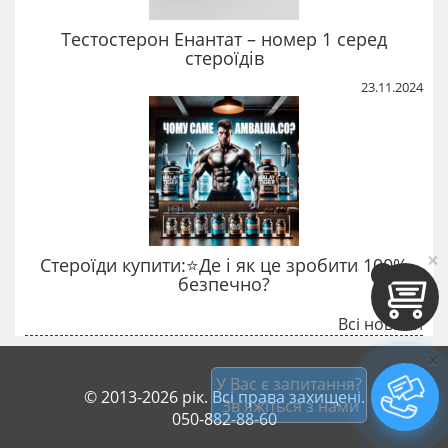
Тестостерон Енантат – номер 1 серед
стероїдів
23.11.2024
×
Стероїди купити:⭐Де і як це зробити 100%
безпечно?
Всі новини
×
У Вас є запитання?
© 2013-2026 рік. Всі права захищені.
 Зв'яжіться з нами
050-882-88-60