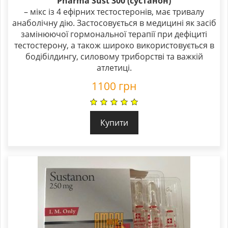
Pharma Sust 300 (сустанон)
5.00
– мікс із 4 ефірних тестостеронів, має тривалу
out of 5
анаболічну дію. Застосовується в медицині як засіб
замінюючої гормональної терапії при дефіциті
тестостерону, а також широко використовується в
бодібілдингу, силовому триборстві та важкій
атлетиці.
1100
грн
Купити