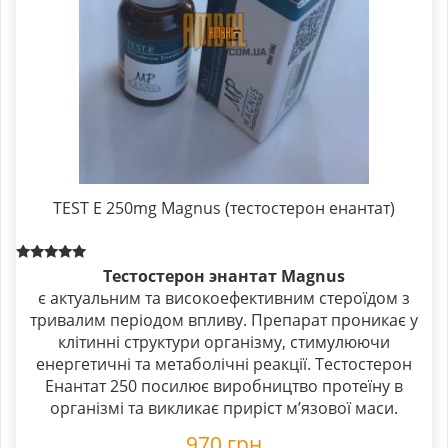
TEST E 250mg Magnus (тестостерон енантат)
Rated
Тестостерон энантат Magnus
5.00
є актуальним та високоефективним стероїдом з
out of 5
тривалим періодом впливу. Препарат проникає у
клітинні структури організму, стимулюючи
енергетичні та метаболічні реакції. Тестостерон
Енантат 250 посилює виробництво протеїну в
організмі та викликає приріст м’язової маси.
970
грн