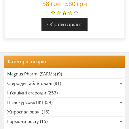
58
грн
580
грн
–
Обрати варіант
Категорії товарів
Magnus Pharm. (SARMs) (9)
Стероїди таблетовані (81)
Ін'єкційні стероїди (253)
Післякурсові/ПКТ (59)
Жироспалювачі (16)
Гормони росту (15)