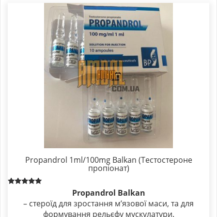
Propandrol 1ml/100mg Balkan (Тестостероне
пропіонат)
Rated
Propandrol Balkan
5.00
– стероїд для зростання м’язової маси, та для
out of 5
формування рельєфу мускулатури.