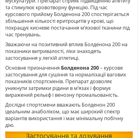
мускулатури. Препарат сприяє підвищенню апетиту
та стимулює кровотворну функцію. Під час
курсового прийому Болденона 200 спостерігається
збільшення кількості еритроцитів у крові, що
покращує кисневе постачання м’язової тканини під
час тренувань.
Зважаючи на позитивний вплив Болденона 200 на
показники витривалості, ліки знаходять
застосування у легкій атлетиці.
Основне призначення
Болденона 200
– курсове
застосування для сушіння та нормалізації вагових
показників спортсменів. Препарат дозволяє
уникнути затримки рідини в м’язах і формує
виражений рельєф і венозну промальованість.
Дослідні спортсмени вважають Болденон 200
ідеальним анаболіком, що має широкий спектр
варіантів використання і має мінімальну побічну
дію.
Застосування та дозування