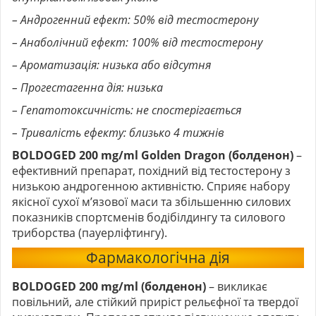
– Андрогенний ефект: 50% від тестостерону
– Анаболічний ефект: 100% від тестостерону
– Ароматизація: низька або відсутня
– Прогестагенна дія: низька
– Гепатотоксичність: не спостерігається
– Тривалість ефекту: близько 4 тижнів
BOLDOGED 200 mg/ml Golden Dragon (болденон)
–
ефективний препарат, похідний від тестостерону з
низькою андрогенною активністю. Сприяє набору
якісної сухої м’язової маси та збільшенню силових
показників спортсменів бодібілдингу та силового
триборства (пауерліфтингу).
Фармакологічна дія
BOLDOGED 200 mg/ml (болденон)
– викликає
повільний, але стійкий приріст рельєфної та твердої