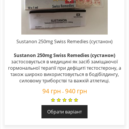
Sustanon 250mg Swiss Remedies (сустанон)
Sustanon 250mg Swiss Remedies (сустанон)
застосовується в медицині як засіб заміщаючої
гормональної терапії при дефіциті тестостерону, а
також широко використовується в бодібілдингу,
силовому триборстві та важкій атлетиці.
94
грн
940
грн
–
Обрати варіант