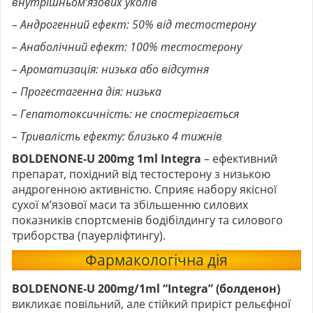
внутрішньом’язових уколів
– Андрогенний ефект: 50% від тестостерону
– Анаболічний ефект: 100% тестостерону
– Ароматизація: низька або відсутня
– Прогестагенна дія: низька
– Гепатотоксичність: не спостерігається
– Тривалість ефекту: близько 4 тижнів
BOLDENONE-U 200mg 1ml Integra
– ефективний
препарат, похідний від тестостерону з низькою
андрогенною активністю. Сприяє набору якісної
сухої м’язової маси та збільшенню силових
показників спортсменів бодібілдингу та силового
триборства (пауерліфтингу).
Фармакологічна дія
BOLDENONE-U 200mg/1ml “Integra” (болденон)
викликає повільний, але стійкий приріст рельєфної