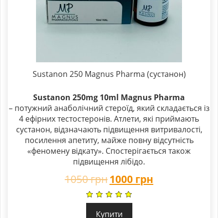
Sustanon 250 Magnus Pharma (сустанон)
Sustanon 250mg 10ml Magnus Pharma
– потужний анаболічний стероїд, який складається із
4 ефірних тестостеронів. Атлети, які приймають
сустанон, відзначають підвищення витривалості,
посилення апетиту, майже повну відсутність
«феномену відкату». Спостерігається також
підвищення лібідо.
1050
грн
1000
грн
Купити