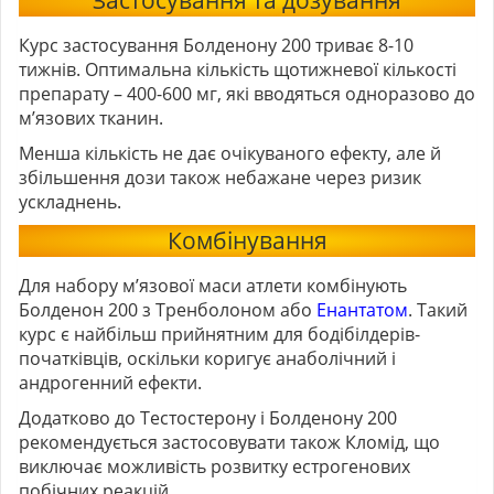
Курс застосування Болденону 200 триває 8-10
тижнів. Оптимальна кількість щотижневої кількості
препарату – 400-600 мг, які вводяться одноразово до
м’язових тканин.
Менша кількість не дає очікуваного ефекту, але й
збільшення дози також небажане через ризик
ускладнень.
Комбінування
Для набору м’язової маси атлети комбінують
Болденон 200 з Тренболоном або
Енантатом
. Такий
курс є найбільш прийнятним для бодібілдерів-
початківців, оскільки коригує анаболічний і
андрогенний ефекти.
Додатково до Тестостерону і Болденону 200
рекомендується застосовувати також Кломід, що
виключає можливість розвитку естрогенових
побічних реакцій.