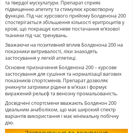
та твердої мускулатури. Препарат сприяє
підвищенню апетиту та стимулює кровотворну
функцію. Під час курсового прийому Болденона 200
спостерігається збільшення кількості еритроцитів у
крові, що покращує кисневе постачання м’язової
тканини під час тренувань.
Зважаючи на позитивний вплив Болденона 200 на
показники витривалості, ліки знаходять
застосування у легкій атлетиці.
Основне призначення Болденона 200 – курсове
застосування для сушіння та нормалізації вагових
показників спортсменів. Препарат дозволяє
уникнути затримки рідини в м’язах і формує
виражений рельєф та венозну промальованість.
Досвідчені спортсмени вважають Болденон 200
ідеальним анаболіком, що має широкий спектр
варіантів використання і має мінімальну побічну
дію.
Застосування та дозування