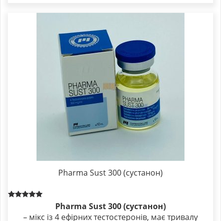
Pharma Sust 300 (сустанон)
Rated
Pharma Sust 300 (сустанон)
5.00
– мікс із 4 ефірних тестостеронів, має тривалу
out of 5