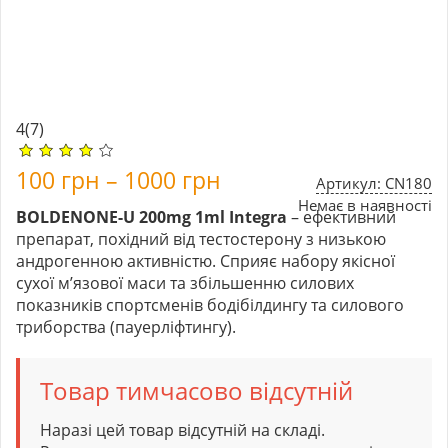
4
(7)
100
грн
–
1000
грн
Артикул: CN180
Немає в наявності
BOLDENONE-U 200mg 1ml Integra
– ефективний
препарат, похідний від тестостерону з низькою
андрогенною активністю. Сприяє набору якісної
сухої м’язової маси та збільшенню силових
показників спортсменів бодібілдингу та силового
триборства (пауерліфтингу).
Товар тимчасово відсутній
Наразі цей товар відсутній на складі.