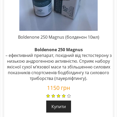
Boldenone 250 Magnus (болденон 10мл)
Boldenone 250 Magnus
– ефективний препарат, похідний від тестостерону з
низькою андрогенною активністю. Сприяє набору
якісної сухої м’язової маси та збільшенню силових
показників спортсменів бодібілдингу та силового
триборства (пауерліфтингу).
1150
грн
Купити