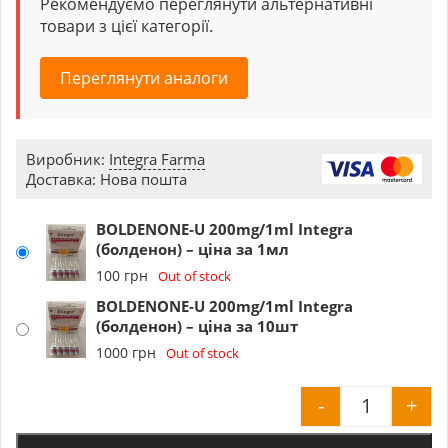
Рекомендуємо переглянути альтернативні
товари з цієї категорії.
Переглянути аналоги
Виробник:
Integra Farma
Доставка: Нова пошта
BOLDENONE-U 200mg/1ml Integra
(болденон) – ціна за 1мл
100
грн
Out of stock
BOLDENONE-U 200mg/1ml Integra
(болденон) – ціна за 10шт
1000
грн
Out of stock
-
+
BOLDENONE