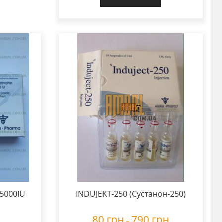
 5000IU
INDUJEKT-250 (Сустанон-250)
80
грн
790
грн
–