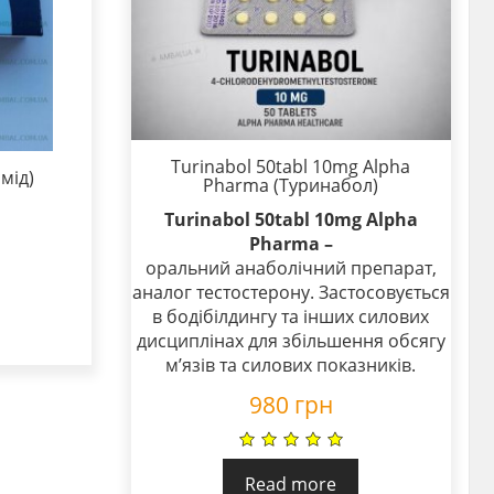
Turinabol 50tabl 10mg Alpha
мід)
Pharma (Туринабол)
Turinabol 50tabl 10mg Alpha
Pharma –
оральний анаболічний препарат,
аналог тестостерону. Застосовується
в бодібілдингу та інших силових
дисциплінах для збільшення обсягу
м’язів та силових показників.
980
грн
Read more