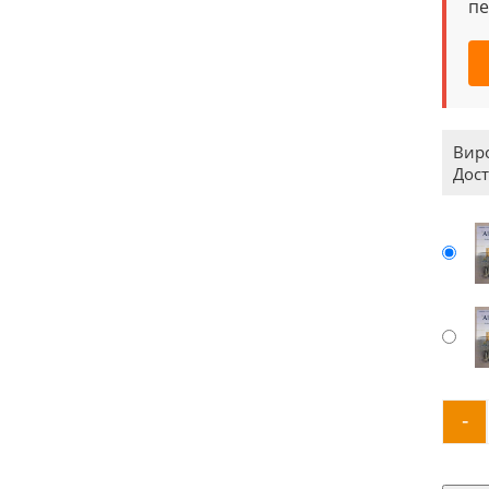
пе
Вир
Дост
-