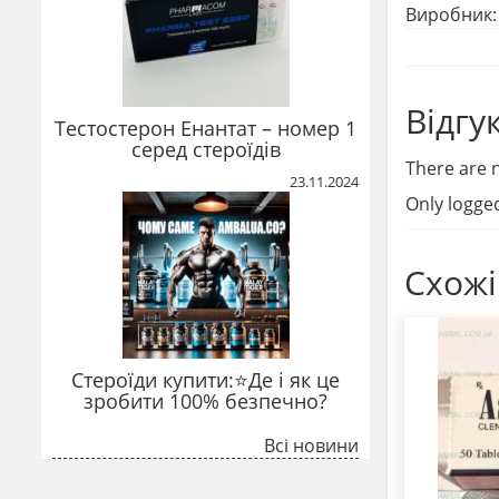
Виробник
Відгу
Тестостерон Енантат – номер 1
серед стероїдів
There are n
23.11.2024
Only logge
Схожі
Стероїди купити:⭐Де і як це
зробити 100% безпечно?
Всі новини