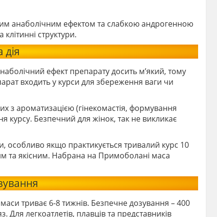
рним анаболічним ефектом та слабкою андрогенною
а клітинні структури.
 дія
Анаболічний ефект препарату досить м’який, тому
арат входить у курси для збереження ваги чи
них з ароматизацією (гінекомастія, формування
ня курсу. Безпечний для жінок, так не викликає
ги, особливо якщо практикується тривалий курс 10
ким та якісним. Набрана на Примоболані маса
озування
маси триває 6-8 тижнів. Безпечне дозування – 400
яз. Для легкоатлетів, плавців та представників