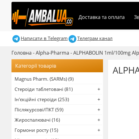
Доставка та оплата
З
Написати в Telegram
Телеграм канал
Головна
-
Alpha-Pharma
-
ALPHABOLIN 1ml/100mg Al
Категорії товарів
ALPHA
Magnus Pharm. (SARMs) (9)
Стероїди таблетовані (81)
Ін'єкційні стероїди (253)
Післякурсові/ПКТ (59)
Жироспалювачі (16)
Гормони росту (15)