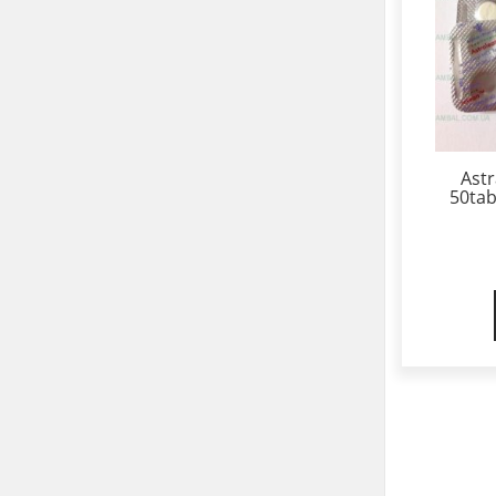
Ast
50ta