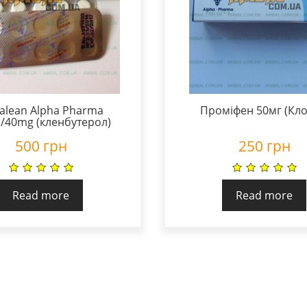
ralean Alpha Pharma
Проміфен 50мг (Кло
b/40mg (кленбутерол)
500
грн
250
грн
Read more
Read more