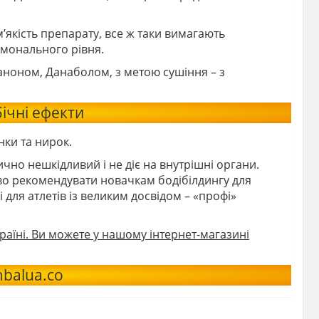
’якість препарату, все ж таки вимагають
ормонального рівня.
ноном, Данаболом, з метою сушіння – з
ічні ефекти
ки та нирок.
чно нешкідливий і не діє на внутрішні органи.
во рекомендувати новачкам бодібілдингу для
 для атлетів із великим досвідом – «профі»
країні. Ви можете у нашому інтернет-магазині
balua.co