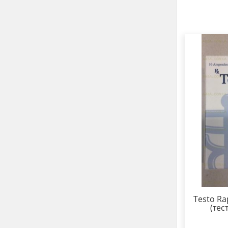
Testo R
(тес