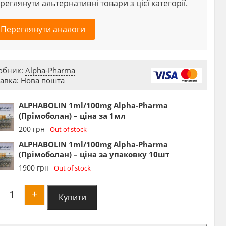
реглянути альтернативні товари з цієї категорії.
Переглянути аналоги
обник:
Alpha-Pharma
авка: Нова пошта
ALPHABOLIN 1ml/100mg Alpha-Pharma
(Прімоболан) – ціна за 1мл
200
грн
Out of stock
ALPHABOLIN 1ml/100mg Alpha-Pharma
(Прімоболан) – ціна за упаковку 10шт
1900
грн
Out of stock
+
Купити
ALPHABOLIN 1ml/100mg Alpha-Pharma (Прімоболан)