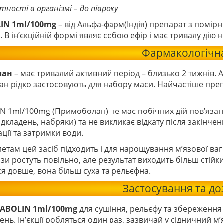
утності в організмі – до півроку
IN 1ml/100mg
– від Альфа-фарм(Індія) препарат з помі
. В ін’єкційній формі являє собою ефір і має тривалу дію н
Фармакологічна
лан
– має тривалий активний період – близько 2 тижнів. 
н рідко застосовують для набору маси. Найчастіше преп
N 1ml/100mg (
Примоболан
) не має побічних дій пов’яза
дкладень, набряки) та не викликає відкату після закінчен
ації та затримки води.
етам цей засіб підходить і для нарощування м’язової ва
язи ростуть повільно, але результат виходить більш стій
я довше, вона більш суха та рельєфна.
Застосування та д
HABOLIN 1ml/100mg
для сушіння, рельєфу та збереження 
ень. Ін’єкції робляться один раз, зазвичай у сідничний м’