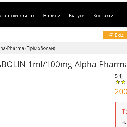
воротній зв’язок
Новини
Відгуки
Контакти
Вхід
pha-Pharma (Прімоболан)
BOLIN 1ml/100mg Alpha-Pharma
5
(4)
20
Т
На