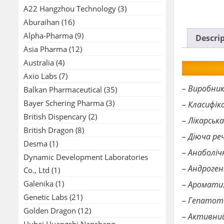
A22 Hangzhou Technology
(3)
Aburaihan
(16)
Alpha-Pharma
(9)
Descri
Asia Pharma
(12)
Australia
(4)
Axio Labs
(7)
–
Виробник
Balkan Pharmaceutical
(35)
Bayer Schering Pharma
(3)
– Класифік
British Dispencary
(2)
– Лікарськ
British Dragon
(8)
– Діюча р
Desma
(1)
– Анаболі
Dynamic Development Laboratories
– Андроге
Co., Ltd
(1)
Galenika
(1)
– Ароматиз
Genetic Labs
(21)
– Гепатото
Golden Dragon
(12)
– Активний 
Hubei Huangshi Nanshang