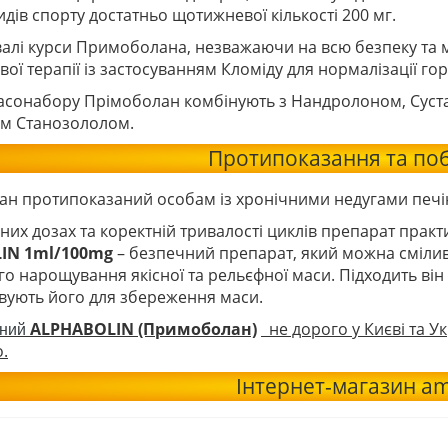
дів спорту достатньо щотижневої кількості 200 мг.
алі курси Примоболана, незважаючи на всю безпеку та м
вої терапії із застосуванням Кломіду для нормалізації г
асонабору Прімоболан комбінують з Нандролоном, Суста
м Станозололом.
Протипоказання та поб
н протипоказаний особам із хронічними недугами печін
их дозах та коректній тривалості циклів препарат практи
IN 1ml/100mg
– безпечний препарат, який можна сміли
о нарощування якісної та рельєфної маси. Підходить він і
вують його для збереження маси.
ALPHABOLIN (Примоболан)
не дорого у Києві та У
сний
.
Інтернет-магазин am