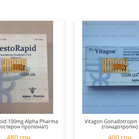
apid 100mg Alpha Pharma
Vitagon Gonadotropin
тостерон пропіонат)
(гонадотропін)
480
грн
400
грн