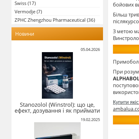
Swiss
(17)
бойових ви
Vermodje
(7)
Більш трив
ZPHC Zhengzhou Pharmaceutical
(36)
післякурсо
З метою м
Новини
Винстроло
05.04.2026
Примобола
При розумн
ALPHABOL
поступовог
використо
Купити які
Stanozolol (Winstrol): що це,
ambalua.co
ефект, дозування і як приймати
19.02.2025