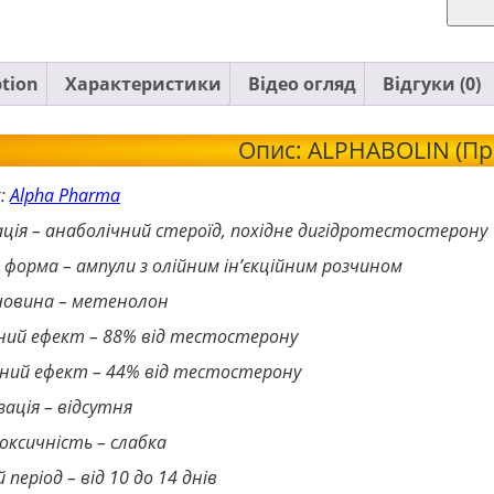
ption
Характеристики
Відео огляд
Відгуки (0)
Опис: ALPHABOLIN (П
:
Alpha Pharma
ація – анаболічний стероїд, похідне дигідротестостерону
а форма – ампули з олійним ін’єкційним розчином
ечовина – метенолон
чний ефект – 88% від тестостерону
нний ефект – 44% від тестостерону
ація – відсутня
ксичність – слабка
період – від 10 до 14 днів