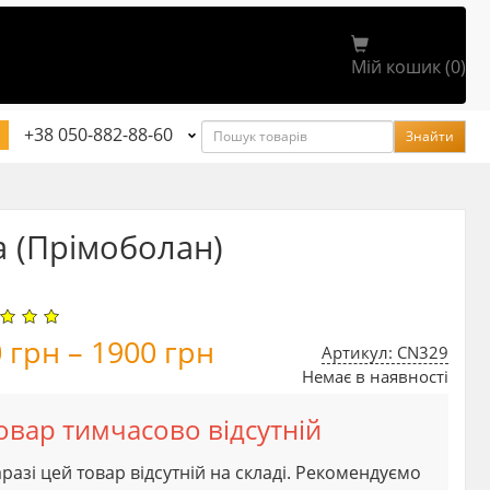
Мій кошик (0)
Пошук
+38 050-882-88-60
Знайти
 (Прімоболан)
0
грн
–
1900
грн
Артикул: CN329
Немає в наявності
овар тимчасово відсутній
разі цей товар відсутній на складі. Рекомендуємо