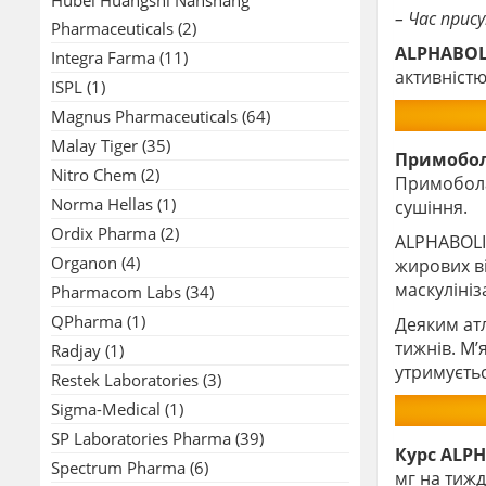
– Час прис
Pharmaceuticals
(2)
ALPHABOL
Integra Farma
(11)
активністю
ISPL
(1)
Magnus Pharmaceuticals
(64)
Malay Tiger
(35)
Примобо
Nitro Chem
(2)
Примобола
Norma Hellas
(1)
сушіння.
Ordix Pharma
(2)
ALPHABOLI
Organon
(4)
жирових ві
маскулініз
Pharmacom Labs
(34)
QPharma
(1)
Деяким атл
тижнів. М’
Radjay
(1)
утримуєтьс
Restek Laboratories
(3)
Sigma-Medical
(1)
SP Laboratories Pharma
(39)
Курс ALP
Spectrum Pharma
(6)
мг на тижд