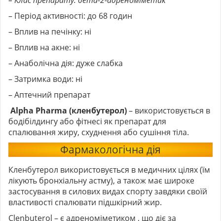
– Клас препарату: бета-2-адреноміметик
– Період активності: до 68 годин
– Вплив на печінку: ні
– Вплив на акне: ні
– Анаболічна дія: дуже слабка
– Затримка води: ні
– Аптечний препарат
Alpha Pharma (кленбутерол)
– використовується в
бодібілдингу або фітнесі як препарат для
спалювання жиру, схуднення або сушіння тіла.
Фармакологічна дія
Кленбутерол використовується в медичних цілях (їм
лікують бронхіальну астму), а також має широке
застосування в силових видах спорту завдяки своїй
властивості спалювати підшкірний жир.
Clenbuterol
– є адреноміметиком , що діє за