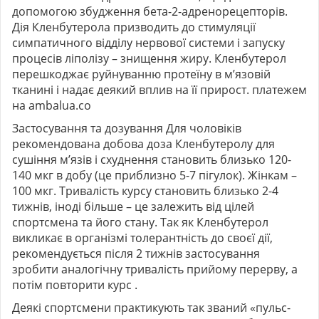
допомогою збудження бета-2-адренорецепторів.
Дія Кленбутерола призводить до стимуляції
симпатичного відділу нервової системи і запуску
процесів ліполізу – знищення жиру. Кленбутерол
перешкоджає руйнуванню протеїну в м’язовій
тканині і надає деякий вплив на її прирост. платежем
на ambalua.co
Застосування та дозування Для чоловіків
рекомендована добова доза Кленбутеролу для
сушіння м’язів і схуднення становить близько 120-
140 мкг в добу (це приблизно 5-7 пігулок). Жінкам –
100 мкг. Тривалість курсу становить близько 2-4
тижнів, іноді більше – це залежить від цілей
спортсмена та його стану. Так як Кленбутерол
викликає в організмі толерантність до своєї дії,
рекомендується після 2 тижнів застосування
зробити аналогічну тривалість прийому перерву, а
потім повторити курс .
Деякі спортсмени практикують так званий «пульс-