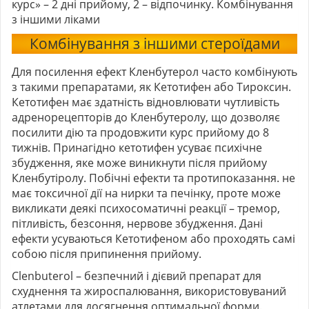
курс» – 2 дні прийому, 2 – відпочинку. Комбінування
з іншими ліками
Комбінування з іншими стероїдами
Для посилення ефект Кленбутерол часто комбінують
з такими препаратами, як Кетотифен або Тироксин.
Кетотифен має здатність відновлювати чутливість
адренорецепторів до Кленбутеролу, що дозволяє
посилити дію та продовжити курс прийому до 8
тижнів. Принагідно кетотифен усуває психічне
збудження, яке може виникнути після прийому
Кленбутіролу. Побічні ефекти та протипоказання. не
має токсичної дії на нирки та печінку, проте може
викликати деякі психосоматичні реакції – тремор,
пітливість, безсоння, нервове збудження. Дані
ефекти усуваються Кетотифеном або проходять самі
собою після припинення прийому.
Clenbuterol – безпечний і дієвий препарат для
схуднення та жироспалювання, використовуваний
атлетами для досягнення оптимальної форми.