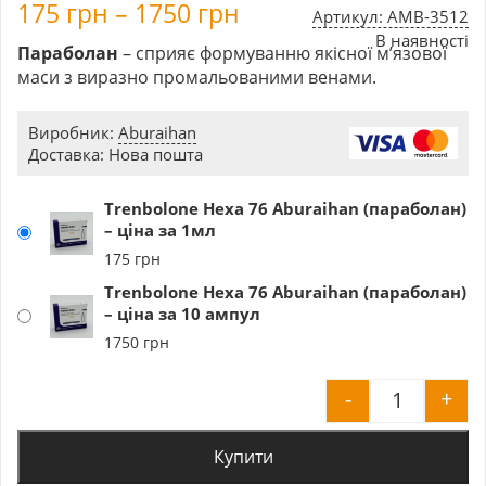
175
грн
–
1750
грн
Артикул: AMB-3512
В наявності
Параболан
– сприяє формуванню якісної м’язової
маси з виразно промальованими венами.
Виробник:
Aburaihan
Доставка: Нова пошта
Trenbolone Hexa 76 Aburaihan (параболан)
– ціна за 1мл
175
грн
Trenbolone Hexa 76 Aburaihan (параболан)
– ціна за 10 ампул
1750
грн
-
+
Trenbolon
Купити