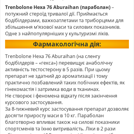
Trenbolone Hexa 76 Aburaihan (параболан)
–
потужний стероїд тривалої дії. Приймається
бодібілдерами, важкоатлетами та триборцями для
збільшення м’язової маси та силових показників.
Одне з найпопулярніших у культуризмі ліків.
Фармакологічна дія:
Trenbolone Hexa 76 Aburaihan (на сленгу
бодібілдерів – «гекса») перевищує анаболічну
активність тестостерону в 5 разів. При цьому
препарат не здатний до ароматизації і тому
практично позбавлений таких побічних ефектів, як
гінекомастія і затримка води в тканинах.
Не створює і феномена відкату після закінчення
курсового застосування.
За 8-тижневий курс застосування препарат дозволяє
досягти приросту маси в 10 кг. Параболан
благотворно впливає також на силові показники
спортсменів та їхню витривалість. Ліки в 2 рази