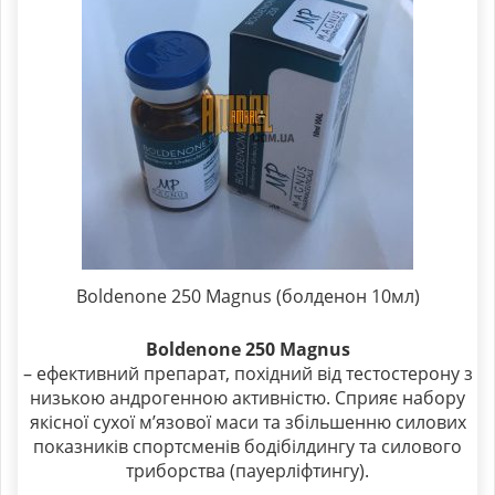
Boldenone 250 Magnus (болденон 10мл)
Boldenone 250 Magnus
– ефективний препарат, похідний від тестостерону з
низькою андрогенною активністю. Сприяє набору
якісної сухої м’язової маси та збільшенню силових
показників спортсменів бодібілдингу та силового
триборства (пауерліфтингу).