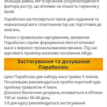
збільшує рівень ІФР в організмі (інсуліноподібного
фактора росту), що впливає на кількість гормонів у
крові.
Параболан застосовується також для схуднення та
нормалізації ваги спортсменів під час підготовки до
змагань.
Разом з правильним харчуванням, вживання
Параболан сприяє формуванню якісної м’язової
маси з виразно промальованими венами. Під час
курсового прийому можливе посилення лібідо.
Застосування та дозування
Параболан:
Цикл Параболан для набору маси триває 9 тижнів.
Початківцям рекомендується пройти короткий курс
прийому тривалістю 4 тижні.
Діапазон безпечних дозувань коливається в об’ємах
100 мг кожен 3й-4й день.
З 8 дня курсу рекомендується застосування