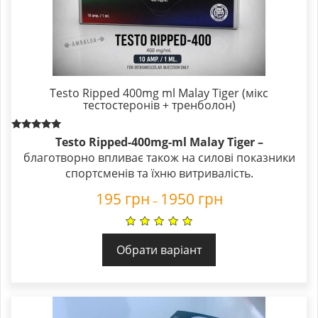
Testo Ripped 400mg ml Malay Tiger (мікс
тестостеронів + тренболон)
Rated
Testo Ripped-400mg-ml Malay Tiger –
5.00
благотворно впливає також на силові показники
out of 5
спортсменів та їхню витривалість.
195
грн
1950
грн
–
Обрати варіант