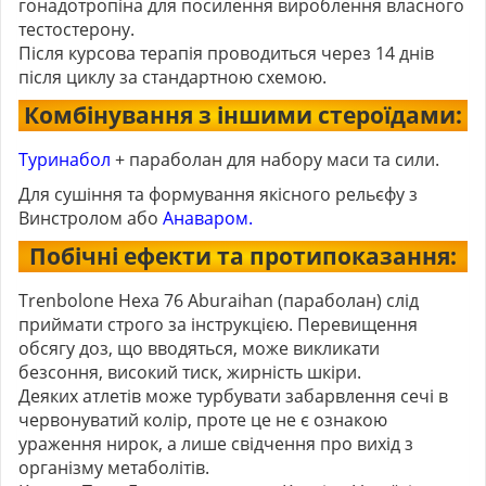
гонадотропіна для посилення вироблення власного
тестостерону.
Після курсова терапія проводиться через 14 днів
після циклу за стандартною схемою.
Комбінування з іншими стероїдами:
Туринабол
+ параболан для набору маси та сили.
Для сушіння та формування якісного рельєфу з
Винстролом або
Анаваром.
Побічні ефекти та протипоказання:
Trenbolone Hexa 76 Aburaihan (параболан) слід
приймати строго за інструкцією. Перевищення
обсягу доз, що вводяться, може викликати
безсоння, високий тиск, жирність шкіри.
Деяких атлетів може турбувати забарвлення сечі в
червонуватий колір, проте це не є ознакою
ураження нирок, а лише свідчення про вихід з
організму метаболітів.