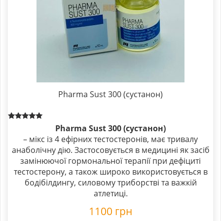
Pharma Sust 300 (сустанон)
Rated
Pharma Sust 300 (сустанон)
5.00
– мікс із 4 ефірних тестостеронів, має тривалу
out of 5
анаболічну дію. Застосовується в медицині як засіб
замінюючої гормональної терапії при дефіциті
тестостерону, а також широко використовується в
бодібілдингу, силовому триборстві та важкій
атлетиці.
1100
грн