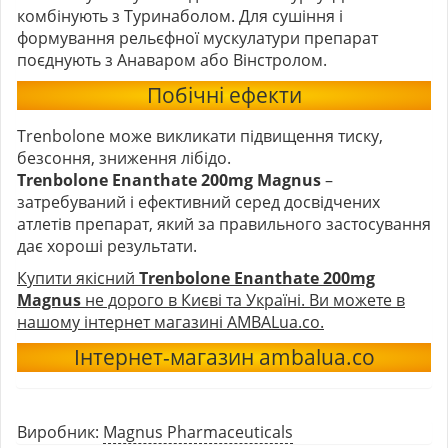
комбінують з Туринаболом. Для сушіння і
формування рельєфної мускулатури препарат
поєднують з Анаваром або Вінстролом.
Побічні ефекти
Trenbolone може викликати підвищення тиску,
безсоння, зниження лібідо.
Trenbolone Enanthate 200mg Magnus
–
затребуваний і ефективний серед досвідчених
атлетів препарат, який за правильного застосування
дає хороші результати.
Купити якісний
Trenbolone Enanthate 200mg
Magnus
не дорого в Києві та Україні. Ви можете в
нашому інтернет магазині AMBALua.co.
Інтернет-магазин ambalua.co
Виробник:
Magnus Pharmaceuticals