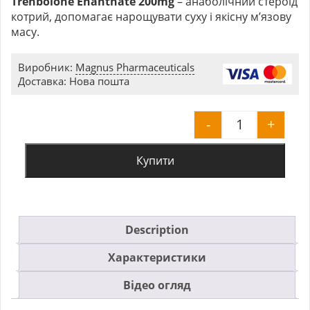
Trenbolone Enanthate 200mg
– анаболічний стероїд
котрий,
допомагає нарощувати суху і якісну м’язову
масу.
Виробник:
Magnus Pharmaceuticals
Доставка: Нова пошта
-
+
Trenbolone 
Купити
Description
Характеристики
Відео огляд