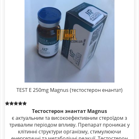
TEST E 250mg Magnus (тестостерон енантат)
Rated
Тестостерон энантат Magnus
5.00
є актуальним та високоефективним стероїдом з
out of 5
тривалим періодом впливу. Препарат проникає у
клітинні структури організму, стимулюючи
енергетичні та метаболічні реакції. Тестостерон