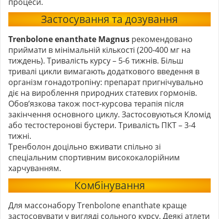
процеси.
Застосування та дозування
Trenbolone enanthate Magnus
рекомендовано
приймати в мінімальній кількості (200-400 мг на
тиждень). Тривалість курсу – 5-6 тижнів. Більш
тривалі цикли вимагають додаткового введення в
організм гонадотропіну: препарат пригнічувально
діє на вироблення природних статевих гормонів.
Обов’язкова також пост-курсова терапія після
закінчення основного циклу. Застосовуються Кломід
або тестостеронові бустери. Тривалість ПКТ – 3-4
тижні.
Тренболон доцільно вживати спільно зі
спеціальним спортивним висококалорійним
харчуванням.
Комбінування
Для массонабору Trenbolone enanthate краще
застосовувати у вигляді сольного курсу. Деякі атлети