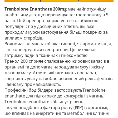
Trenbolone Enanthate 200mg
має найпотужнішу
анаболічну дію, що перевищує тестостеронову в 5
разів. Цей препарат користується особливою
популярністю у досвідчених атлетів, які вже
проходили курси застосування більш помірних за
впливом стероїдів.
Водночас не має такої властивості, як ароматизація,
і не конвертується в естрогени. Це виключає
затримку води в тканинах і гінекомастію.
Тренол 200 сприяє спалюванню жирових запасів в
організмі та допомагає нарощувати суху і якісну
м’язову масу. Атлети, які вживають препарат,
звертають увагу на добре розвинений рельєф м’язів
і венозну промальованість.
Професійні бодібілдери застосовуютьTrenbolone
enanthate для підготовки до конкурсів і змагань.
Trenbolone enanthate збільшує рівень
інсуліноподібного фактора росту (ІФР) в організмі,
що впливає на енергетичні та метаболічні клітинні