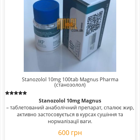
Stanozolol 10mg 100tab Magnus Pharma
(станозолол)
Rated
Stanozolol 10mg Magnus
5.00
– таблетований анаболічний препарат, спалює жир,
out of 5
активно застосовується в курсах сушіння та
нормалізації ваги.
600
грн