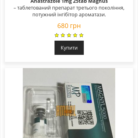
Anastrazole 1mg 25tab Magnus
– таблетований препарат третього покоління,
потужний інгібітор ароматази.
680
грн
Купити