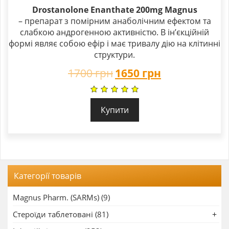
Drostanolone Enanthate 200mg Magnus
– препарат з помірним анаболічним ефектом та
слабкою андрогенною активністю. В ін’єкційній
формі являє собою ефір і має тривалу дію на клітинні
структури.
1700
грн
1650
грн
Купити
Категорії товарів
Magnus Pharm. (SARMs) (9)
Стероїди таблетовані (81)