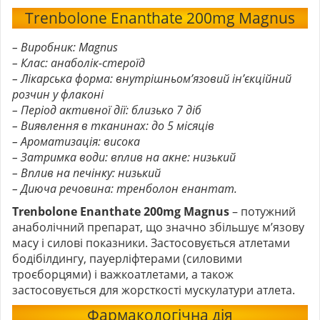
Trenbolone Enanthate 200mg Magnus
– Виробник: Magnus
– Клас: анаболік-стероїд
– Лікарська форма: внутрішньом’язовий ін’єкційний
розчин у флаконі
– Період активної дії: близько 7 діб
– Виявлення в тканинах: до 5 місяців
– Ароматизація: висока
– Затримка води: вплив на акне: низький
– Вплив на печінку: низький
– Диюча речовина: тренболон енантат.
Trenbolone Enanthate 200mg Magnus
– потужний
анаболічний препарат, що значно збільшує м’язову
масу і силові показники. Застосовується атлетами
бодібілдингу, пауерліфтерами (силовими
троєборцями) і важкоатлетами, а також
застосовується для жорсткості мускулатури атлета.
Фармакологічна дія