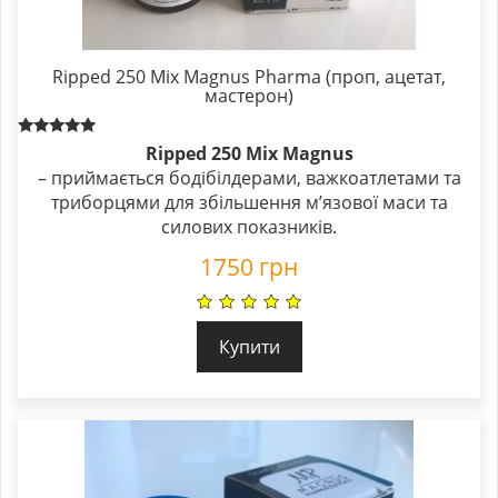
Ripped 250 Mix Magnus Pharma (проп, ацетат,
мастерон)
Rated
Ripped 250 Mix Magnus
5.00
– приймається бодібілдерами, важкоатлетами та
out of 5
триборцями для збільшення м’язової маси та
силових показників.
1750
грн
Купити