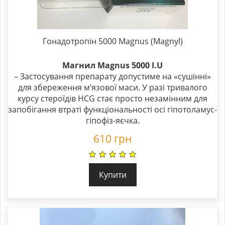
Гонадотропін 5000 Magnus (Magnyl)
Магнил Magnus 5000 I.U
– Застосування препарату допустиме на «сушінні»
для збереження м’язової маси. У разі тривалого
курсу стероїдів HCG стає просто незамінним для
запобігання втраті функціональності осі гіпотоламус-
гіпофіз-яєчка.
610
грн
Купити