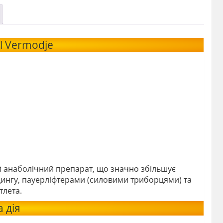
 Vermodje
й анаболічний препарат, що значно збільшує
лдингу, пауерліфтерами (силовими триборцями) та
тлета.
 дія