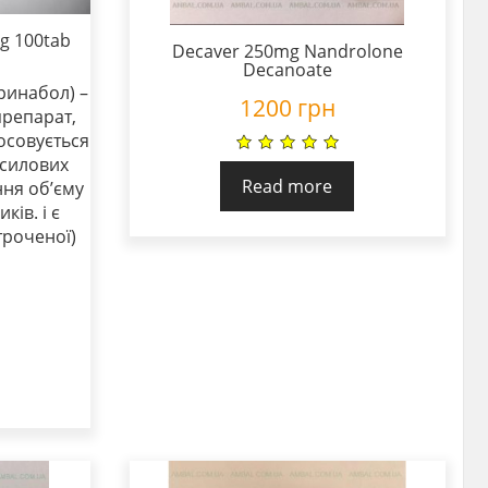
g 100tab
Decaver 250mg Nandrolone
Decanoate
ринабол) –
1200
грн
репарат,
осовується
 силових
Read more
ння об’єму
ків. і є
троченої)