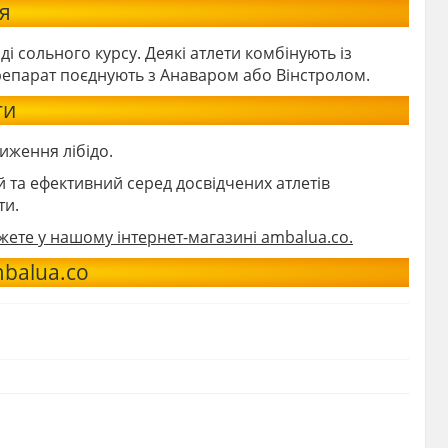
я
і сольного курсу. Деякі атлети комбінують із
репарат поєднують з Анаваром або Вінстролом.
ти
иження лібідо.
й та ефективний серед досвідчених атлетів
ти.
ожете у нашому інтернет-магазині ambalua.co.
balua.co