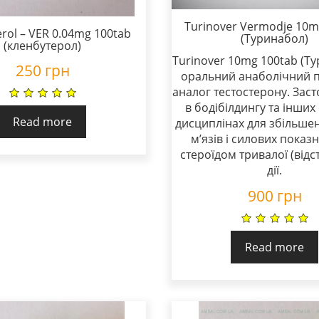
Turinover Vermodje 10m
rol – VER 0.04mg 100tab
(Туринабол)
(кленбутерол)
Turinover 10mg 100tab (Ту
250
грн
оральний анаболічний п
аналог тестостерону. Заст
в бодібілдингу та інших
Read more
дисциплінах для збільше
м’язів і силових показни
стероїдом тривалої (відс
дії.
900
грн
Read more