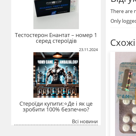
There are n
Only logge
Тестостерон Енантат – номер 1
Схожі
серед стероїдів
23.11.2024
Стероїди купити:⭐Де і як це
зробити 100% безпечно?
Всі новини