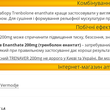
Комбінуванн
набору
Trenbolone enanthate
краще застосовувати у вигляд
ом. Для сушіння і формування рельєфної мускулатури п
Побічні ефек
200mg може спричинити підвищення тиску, безсоння, зн
e Enanthate 200mg (тренболон енантат)
– затребувани
який при правильному застосуванні дає хороші результа
сний TRENAVER 200mg не дорого у Києві та Україні. Ви м
Інтернет-магазин am
:
Vermodje
ки