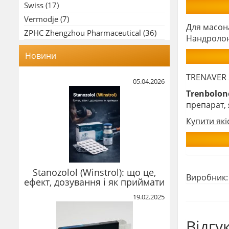
Swiss
(17)
Vermodje
(7)
Для масо
ZPHC Zhengzhou Pharmaceutical
(36)
Нандролон
Новини
TRENAVER 
05.04.2026
Trenbolon
препарат, 
Купити які
Stanozolol (Winstrol): що це,
Виробник
ефект, дозування і як приймати
19.02.2025
Відгу