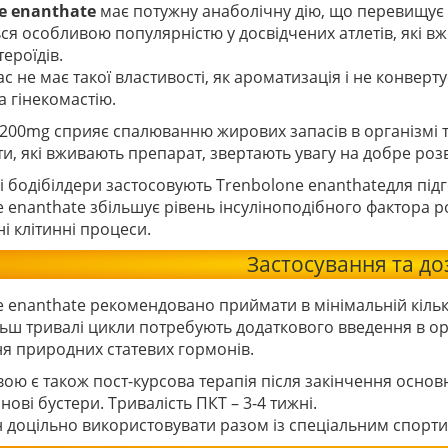
e enanthate
має потужну анаболічну дію, що перевищує т
ся особливою популярністю у досвідчених атлетів, які в
ероїдів.
ас не має такої властивості, як ароматизація і не конвер
а гінекомастію.
200mg сприяє спалюванню жирових запасів в організмі та
ти, які вживають препарат, звертають увагу на добре ро
і бодібілдери застосовують
Trenbolone enanthate
для під
e enanthate
збільшує рівень інсуліноподібного фактора ро
і клітинні процеси.
Застосування та д
e enanthate
рекомендовано приймати в мінімальній кількос
льш тривалі цикли потребують додаткового введення в ор
я природних статевих гормонів.
ою є також пост-курсова терапія після закінчення основ
нові бустери. Тривалість ПКТ – 3-4 тижні.
 доцільно використовувати разом із спеціальним спорт