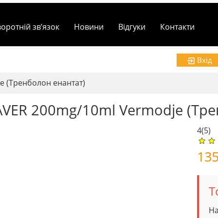
воротній зв’язок
Новини
Відгуки
Контакти
Вхід
 (Тренболон енантат)
VER 200mg/10ml Vermodje (Тре
4
(5)
13
Т
На