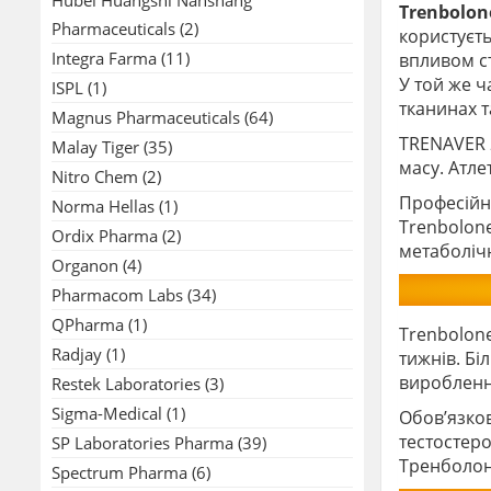
Trenbolon
Pharmaceuticals
(2)
користуєть
Integra Farma
(11)
впливом ст
У той же ч
ISPL
(1)
тканинах т
Magnus Pharmaceuticals
(64)
TRENAVER 
Malay Tiger
(35)
масу. Атле
Nitro Chem
(2)
Професійн
Norma Hellas
(1)
Trenbolon
Ordix Pharma
(2)
метаболічн
Organon
(4)
Pharmacom Labs
(34)
QPharma
(1)
Trenbolon
Radjay
(1)
тижнів. Бі
виробленн
Restek Laboratories
(3)
Sigma-Medical
(1)
Обов’язков
тестостеро
SP Laboratories Pharma
(39)
Тренболон
Spectrum Pharma
(6)