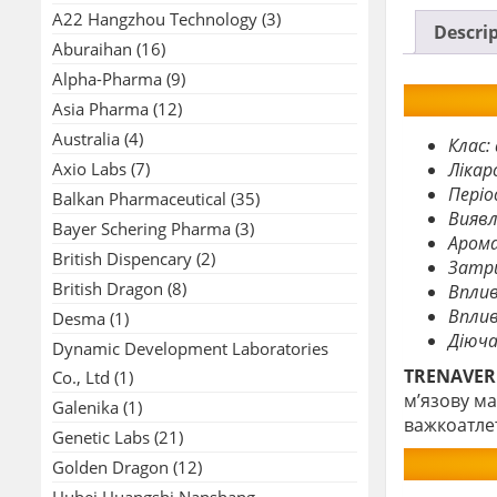
A22 Hangzhou Technology
(3)
Descri
Aburaihan
(16)
Alpha-Pharma
(9)
Asia Pharma
(12)
Australia
(4)
Клас:
Axio Labs
(7)
Лікар
Періо
Balkan Pharmaceutical
(35)
Виявл
Bayer Schering Pharma
(3)
Арома
British Dispencary
(2)
Затри
British Dragon
(8)
Вплив
Вплив
Desma
(1)
Діюч
Dynamic Development Laboratories
TRENAVER 
Co., Ltd
(1)
м’язову ма
Galenika
(1)
важкоатлет
Genetic Labs
(21)
Golden Dragon
(12)
Hubei Huangshi Nanshang