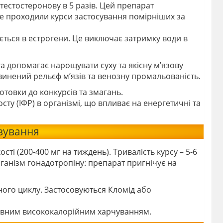
естостеронову в 5 разів. Цей препарат
же проходили курси застосування помірніших за
тується в естрогени. Це виключає затримку води в
 допомагає нарощувати суху та якісну м’язову
звинений рельєф м’язів та венозну промальованість.
готовки до конкурсів та змагань.
сту (ІФР) в організмі, що впливає на енергетичні та
озування
ті (200-400 мг на тиждень). Тривалість курсу – 5-6
ганізм гонадотропіну: препарат пригнічує на
ного циклу. Застосовуються Кломід або
ивним висококалорійним харчуванням.