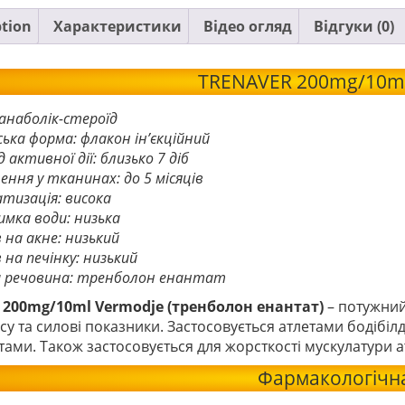
ption
Характеристики
Відео огляд
Відгуки (0)
TRENAVER 200mg/10ml
 анаболік-стероїд
ська форма: флакон ін’єкційний
д активної дії: близько 7 діб
ення у тканинах: до 5 місяців
тизація: висока
мка води: низька
 на акне: низький
 на печінку: низький
а речовина: тренболон енантат
200mg/10ml Vermodje (тренболон енантат)
– потужни
су та силові показники. Застосовується атлетами бодібі
ами. Також застосовується для жорсткості мускулатури а
Фармакологічна