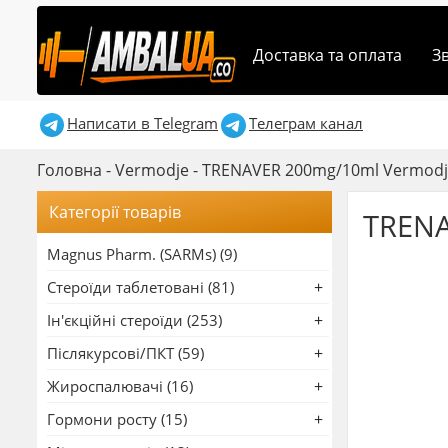
Доставка та оплата
З
Написати в Telegram
Телеграм канал
Головна
-
Vermodje
-
TRENAVER 200mg/10ml Vermodje
Категорії товарів
TRENA
Magnus Pharm. (SARMs) (9)
Стероїди таблетовані (81)
Ін'єкційні стероїди (253)
Післякурсові/ПКТ (59)
Жироспалювачі (16)
Гормони росту (15)