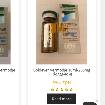
Vermodje
Boldever Vermodje 10ml/200mg
(болденон)
990
грн
Read more
×