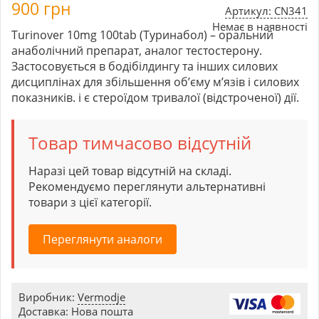
900
грн
Артикул: CN341
Немає в наявності
Turinover 10mg 100tab (Туринабол) – оральний
анаболічний препарат, аналог тестостерону.
Застосовується в бодібілдингу та інших силових
дисциплінах для збільшення об’єму м’язів і силових
показників. і є стероїдом тривалої (відстроченої) дії.
Товар тимчасово відсутній
Наразі цей товар відсутній на складі.
Рекомендуємо переглянути альтернативні
товари з цієї категорії.
Переглянути аналоги
Виробник:
Vermodje
Доставка: Нова пошта