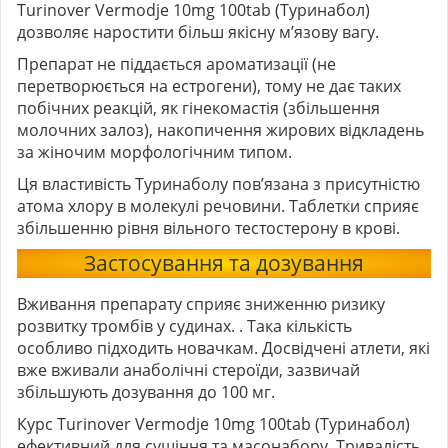
Turinover Vermodje 10mg 100tab (Туринабол)
дозволяє наростити більш якісну м’язову вагу.
Препарат не піддається ароматизації (не
перетворюється на естрогени), тому не дає таких
побічних реакцій, як гінекомастія (збільшення
молочних залоз), накопичення жирових відкладень
за жіночим морфологічним типом.
Ця властивість Туринаболу пов’язана з присутністю
атома хлору в молекулі речовини. Таблетки сприяє
збільшенню рівня вільного тестостерону в крові.
Застосування та дозування
Вживання препарату сприяє зниженню ризику
розвитку тромбів у судинах. . Така кількість
особливо підходить новачкам. Досвідчені атлети, які
вже вживали анаболічні стероїди, зазвичай
збільшують дозування до 100 мг.
Курс Turinover Vermodje 10mg 100tab (Туринабол)
ефективний для сушіння та масонабору. Тривалість