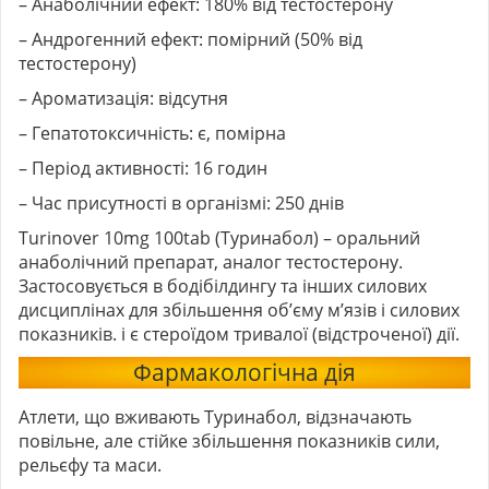
– Анаболічний ефект: 180% від тестостерону
– Андрогенний ефект: помірний (50% від
тестостерону)
– Ароматизація: відсутня
– Гепатотоксичність: є, помірна
– Період активності: 16 годин
– Час присутності в організмі: 250 днів
Turinover 10mg 100tab (Туринабол) – оральний
анаболічний препарат, аналог тестостерону.
Застосовується в бодібілдингу та інших силових
дисциплінах для збільшення об’єму м’язів і силових
показників. і є стероїдом тривалої (відстроченої) дії.
Фармакологічна дія
Атлети, що вживають Туринабол, відзначають
повільне, але стійке збільшення показників сили,
рельєфу та маси.