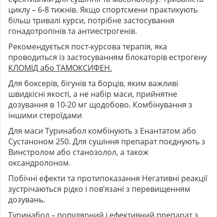
циклу – 6-8 тижнів. Якщо спортсмени практикують
більш тривалі курси, потрібне застосування
гонадотропінів та антиестрогенів.
Рекомендується пост-курсова терапія, яка
проводиться із застосуванням блокаторів естрогену
КЛОМІД або ТАМОКСИФЕН.
Для боксерів, бігунів та борців, яким важливі
швидкісні якості, а не набір маси, прийнятне
дозування в 10-20 мг щодобово. Комбінування з
іншими стероїдами
Для маси Туринабол комбінують з Енантатом або
Сустаноном 250. Для сушіння препарат поєднують з
Винстролом або станозолол, а також
оксандролоном.
Побічні ефекти та протипоказання Негативні реакції
зустрічаються рідко і пов’язані з перевищенням
дозувань.
Туринабол – популярний і ефективний препарат з