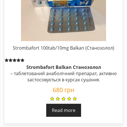
Strombafort 100tab/10mg Balkan (Станозолол)
Rated
Strombafort Balkan Станозолол
5.00
– таблетований анаболічний препарат, активно
out of 5
застосовується в курсах сушіння.
680
грн
Read more