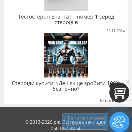
Тестостерон Енантат – номер 1 серед
стероїдів
23.11.2024
×
Стероїди купити:⭐Де і як це зробити 100%
безпечно?
Всі новини
×
У Вас є запитання?
© 2013-2026 рік. Всі права захищені.
 Зв'яжіться з нами
050-882-88-60