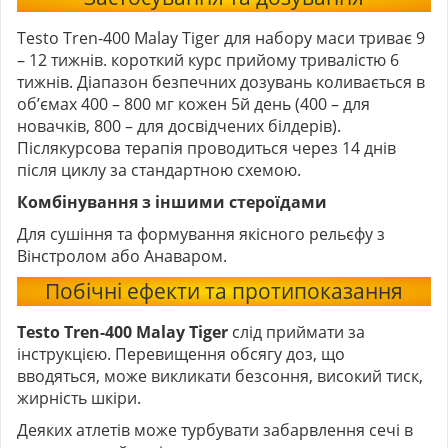
Testo Tren-400 Malay Tiger для набору маси триває 9
– 12 тижнів. короткий курс прийому тривалістю 6
тижнів. Діапазон безпечних дозувань коливається в
об’ємах 400 – 800 мг кожен 5й день (400 – для
новачків, 800 – для досвідчених білдерів).
Післякурсова терапія проводиться через 14 днів
після циклу за стандартною схемою.
Комбінування з іншими стероїдами
Для сушіння та формування якісного рельєфу з
Вінстролом або Анаваром.
Побічні ефекти та протипоказання
Testo Tren-400 Malay Tiger
слід приймати за
інструкцією. Перевищення обсягу доз, що
вводяться, може викликати безсоння, високий тиск,
жирність шкіри.
Деяких атлетів може турбувати забарвлення сечі в