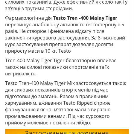
силових показників. Дуже ефективний як соло так і у
зв’язці з тругими стероїдами.
Фармакологічна дія
Testo Tren -400 Malay Tiger
перевищує анаболічну активність тестостерону в 5
разів. Не створює і феномена відкату після
закінчення курсового застосування. За 8-тижневий
курс застосування препарат дозволяє досягти
приросту маси в 10 кг. Testo
Tren-400 Malay Tiger Tiger благотворно впливає
також на силові показники спортсменів та їх
витривалість.
Testo Tren-400 Malay Tiger Mix застосовується також
для силових показників спортсменів під час
підготовки до змагань. Разом з правильним
харчуванням, вживання Testo Ripped сприяє
формуванню якісної м’язової маси з виразно
промальованими венами. Під час курсового
прийому можливе посилення лібідо.
Застосування та дозування