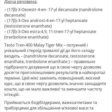
Діюча речовина:
– (17β)-3-Oxoestr-4-en- 17-yl decanoate (nandrolone
decanoate)
– (17β)-3-Oxo androst-4-en-17-yl heptanoate
(testosterone enanthate)
– (17β)-3-Oxo estra-4,9, 11-trien-17-yl heptanoate
(trenbolone enanthate)
Testo Tren-400 Malay Tiger Mix
– потужний і
унікальний стероїд тривалої дії до його складу
входить – (nandrolone decanoate, testosterone
enanthate, trenbolone enanthate ) – правильно
підібраного дозування що в свою чергу дозволяє
досягти приголомшливих результатів в найкоротші
терміни. Цей мікс замінить повноцінний, якісний
курс, що в свою чергу дозволить значно заощадити
кошти, що не мало важливо! та зменшити частоту
ін’єкцій.
Приймається бодібілдерами, важкоатлетами та
триборцями для збільшення м’язової маси та