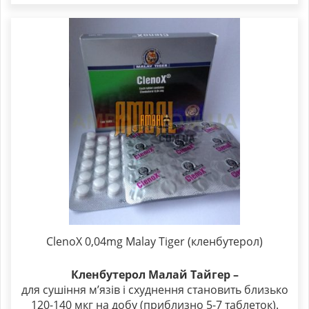
ClenoX 0,04mg Malay Tiger (кленбутерол)
Кленбутерол Малай Тайгер –
для сушіння м’язів і схуднення становить близько
120-140 мкг на добу (приблизно 5-7 таблеток).