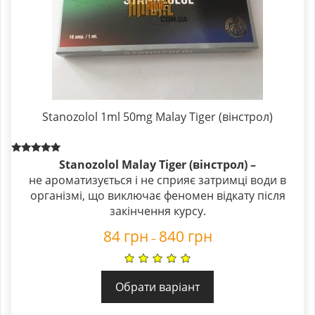
Stanozolol 1ml 50mg Malay Tiger (вінстрол)
Rated
Stanozolol Malay Tiger (вінстрол) –
5.00
не ароматизується і не сприяє затримці води в
out of 5
організмі, що виключає феномен відкату після
закінчення курсу.
84
грн
840
грн
–
Обрати варіант