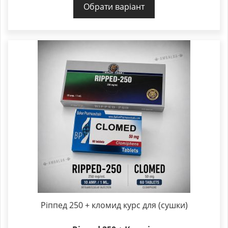
Обрати варіант
Ріппед 250 + кломид курс для (сушки)