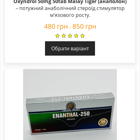
Oxyndrol 50mg 50tab Malay Tiger (анаполон)
– потужний анаболічний стероїд стимулятор
м’язового росту.
480
грн
850
грн
–
Обрати варіант