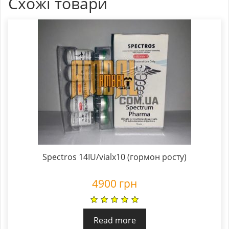
Схожі товари
Spectros 14IU/vialx10 (гормон росту)
4900
грн
Read more