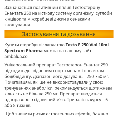
Зазначається позитивний вплив Тестостерону
Енантата 250 на кісткову систему організму, суглоби
кінцівок та міжхребцеві диски з ознаками
зношування.
Застосування та дозування
Купити стероїди післяплатою
Testo E 250 Vial 10ml
Spectrum Pharma
можна на нашому сайті
ambalua.co
Універсальний препарат Тестостерон Енантат 250
підходить досвідченим спортсменам і новачкам
бодібілдингу. Діапазон його дозувань – 250-750 мг.
Початківцям, які ще не використовували у своїх
тренуваннях анаболіки, рекомендується щотижнева
кількість не більше 250 мг. Препарат вводиться
одноразово в сідничний м’яз. Тривалість курсу – 6
або 8 тижнів.
Щоб знизити ризик естрогенових ефектів, бажано