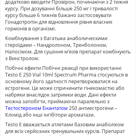
додатково вводити Провірон, починаючи з 2 тижня
курсу. При дозуванні більше 250 мг і тривалості
курсу більше 6 тижнів бажано застосовувати
Гонадотропін для відновлення рівня власних
гормонів в організмі.
Комбінування з багатьма анаболическими
стероїдами – Нандролоном, Тренболоном,
Напосімом. Для сушіння м’язів препарат комбінують
з Винстролом.
Побічні ефекти Побічні реакції при використанні
Testo E 250 Vial 10ml Spectrum Pharma стосуються в
основному його здатності перетворюватися на
естрогени. Це може спричинити гінекомастію або
набряки внаслідок затримки води. Дані ефекти
можна запобігти, приймаючи паралельно з
Тестостероном Енантатом
250 антиестрогени –
Кломід
або інші інгібітори ароматази.
Testo E вважається атлетами базовим анаболіком
для всіх серйозних тренувальних курсів. Препарат