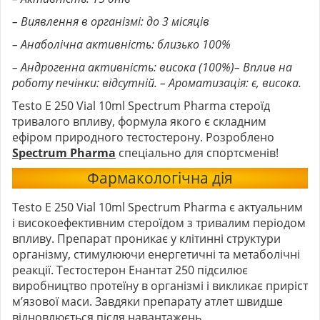
– Виявлення в організмі: до 3 місяців
– Анаболічна активність: близько 100%
– Андрогенна активність: висока (100%)
– Вплив на
роботу печінки: відсутній. – Ароматизація: є, висока.
Testo E 250 Vial 10ml Spectrum Pharma стероїд
тривалого впливу, формула якого є складним
ефіром природного тестостерону. Розроблено
Spectrum Pharma
спеціально для спортсменів!
Фармакологічна дія
Testo E 250 Vial 10ml Spectrum Pharma є актуальним
і високоефективним стероїдом з тривалим періодом
впливу. Препарат проникає у клітинні структури
організму, стимулюючи енергетичні та метаболічні
реакції. Тестостерон Енантат 250 підсилює
виробництво протеїну в організмі і викликає приріст
м’язової маси. Завдяки препарату атлет швидше
відновлюється після навантажень.