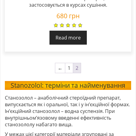
застосовується в курсах сушіння.
680
грн
Read more
←
1
2
Stanozolol: терміни та найменування
Станозолол
– анаболічний стероїдний препарат,
випускається як і оральної, так і у ін’єкційної формах.
Ін’єкційний станозолол
– водна суспензія. При
внутрішньом’язовому введенні ефективність
станозололу набагато вища.
У межах цієї категорії матеріали згруповані за