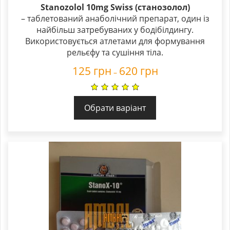
Rated
Stanozolol 10mg Swiss
(станозолол)
5.00
– таблетований анаболічний препарат, один із
out of 5
найбільш затребуваних у бодібілдингу.
Використовується атлетами для формування
рельєфу та сушіння тіла.
125
грн
620
грн
–
Обрати варіант