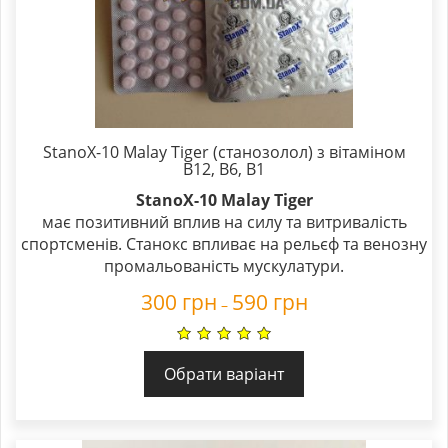
StanoX-10 Malay Tiger (станозолол) з вітаміном
В12, В6, В1
StanoX-10 Malay Tiger
має позитивний вплив на силу та витривалість
спортсменів. Станокс впливає на рельєф та венозну
промальованість мускулатури.
300
грн
590
грн
–
Обрати варіант