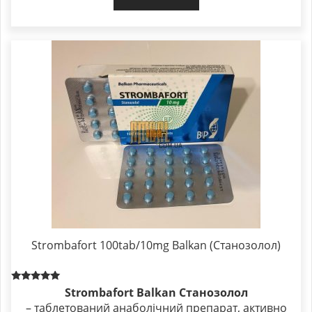
Strombafort 100tab/10mg Balkan (Станозолол)
Rated
Strombafort Balkan Станозолол
5.00
– таблетований анаболічний препарат, активно
out of 5