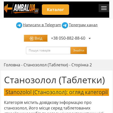
Мен
Каталог
Написати в Telegram
Телеграм канал
+38 050-882-88-60
Вхід
Пошук
Знайти
Головна
-
Станозолол (Таблетки)
-
Сторінка 2
Станозолол (Таблетки)
Stanozolol (Станозолол): огляд категорії
Категорія містить довідкову інформацію про
станозолол, його місце серед таблетованих