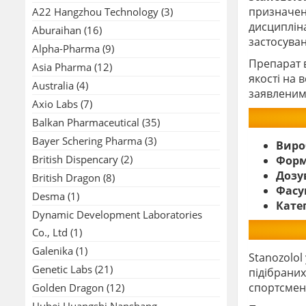
призначенн
A22 Hangzhou Technology
(3)
дисциплін
Aburaihan
(16)
застосуван
Alpha-Pharma
(9)
Препарат 
Asia Pharma
(12)
якості на 
Australia
(4)
заявленим
Axio Labs
(7)
Balkan Pharmaceutical
(35)
Bayer Schering Pharma
(3)
Виро
British Dispencary
(2)
Форм
Дозу
British Dragon
(8)
Фасу
Desma
(1)
Катег
Dynamic Development Laboratories
Co., Ltd
(1)
Galenika
(1)
Stanozolol
Genetic Labs
(21)
підібраних
спортсмена
Golden Dragon
(12)
Hubei Huangshi Nanshang