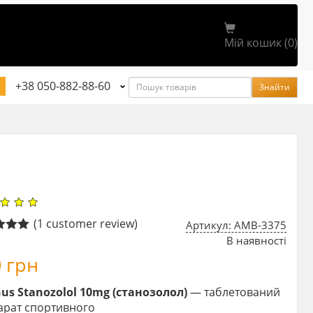
Мій кошик (0)
Пошук
+38 050-882-88-60
Знайти
(
1
customer review)
Артикул: AMB-3375
В наявності
5.00
 5
0
грн
 on
mer
us Stanozolol 10mg (станозолол)
— таблетований
арат спортивного