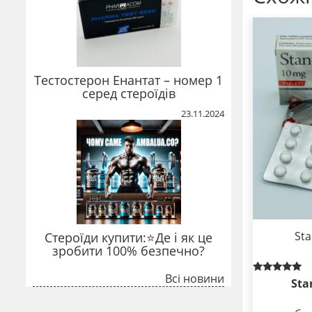
Тестостерон Енантат – номер 1
серед стероїдів
23.11.2024
Sta
Стероїди купити:⭐Де і як це
зробити 100% безпечно?
Всі новини
Rated
Sta
5.00
out of 5