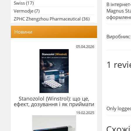
Swiss
(17)
В інтернет
Magnus Sta
Vermodje
(7)
оформленн
ZPHC Zhengzhou Pharmaceutical
(36)
Новини
Виробник
05.04.2026
1 rev
Stanozolol (Winstrol): що це,
ефект, дозування і як приймати
Only logge
19.02.2025
Схожі