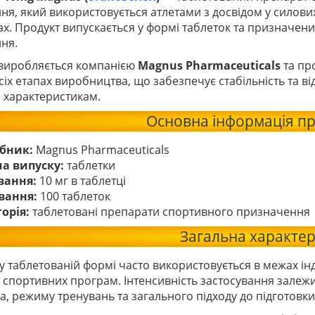
я, який використовується атлетами з досвідом у силови
ах. Продукт випускається у формі таблеток та призначен
ня.
виробляється компанією
Magnus Pharmaceuticals
та пр
всіх етапах виробництва, що забезпечує стабільність та ві
 характеристикам.
Основна інформація п
бник:
Magnus Pharmaceuticals
а випуску:
таблетки
вання:
10 мг в таблетці
вання:
100 таблеток
орія:
таблетовані препарати спортивного призначення
Загальна характе
 у таблетованій формі часто використовується в межах ін
 спортивних програм. Інтенсивність застосування залежит
, режиму тренувань та загального підходу до підготовки