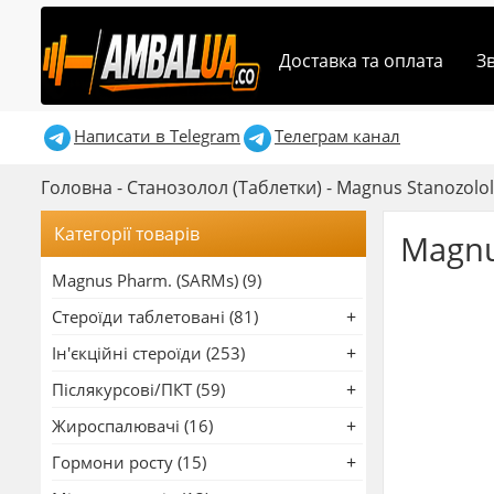
Доставка та оплата
З
Написати в Telegram
Телеграм канал
Головна
-
Станозолол (Таблетки)
-
Magnus Stanozolol
Категорії товарів
Magnu
Magnus Pharm. (SARMs) (9)
Стероїди таблетовані (81)
Ін'єкційні стероїди (253)
Післякурсові/ПКТ (59)
Жироспалювачі (16)
Гормони росту (15)