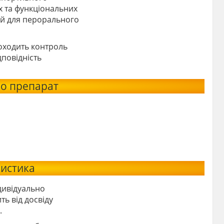
х та функціональних
ий для перорального
оходить контроль
дповідність
ро препарат
ристика
дивідуально
ь від досвіду
.