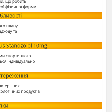
ни, що робить
ої фізичної форми.
бливості
ого плану
ідходу та
us Stanozolol 10mg
ами спортивного
ься індивідуально
стереження
тер і не є
ологічних продуктів
.
пки