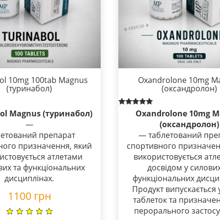
bol 10mg 100tab Magnus
Oxandrolone 10mg M
(туринабол)
(оксандролон)
Rated
ol Magnus (туринабол)
Oxandrolone 10mg M
5.00
—
(оксандролон)
out of 5
летований препарат
— таблетований пре
ного призначення, який
спортивного призначен
истовується атлетами
використовується атл
вих та функціональних
досвідом у силових
дисциплінах.
функціональних дисци
Продукт випускається 
1100
грн
таблеток та призначе
перорального застосу