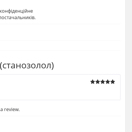
 конфіденційне
постачальників.
(станозолол)
Rated
5
out
of 5
a review.