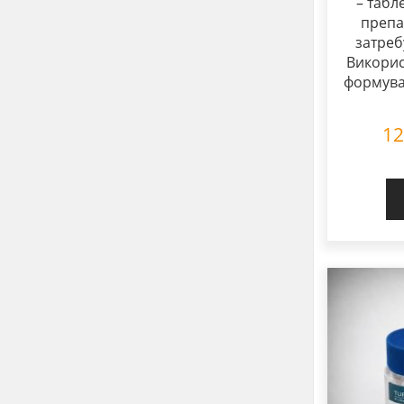
– табл
препа
затреб
Викорис
формува
1