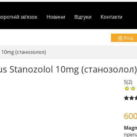
воротній зв’язок
Новини
Відгуки
Контакти
Вхід
 10mg (станозолол)
s Stanozolol 10mg (станозолол)
5
(2)
Rated
1
out of
60
based
custo
rating
Magn
преп