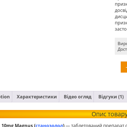
призн
досві
дисци
приз
засто
Вир
Дост
ption
Характеристики
Відео огляд
Відгуки (1)
Опис товар
l 10mg Magnus (
станозолол
)
— таблетований препарат 