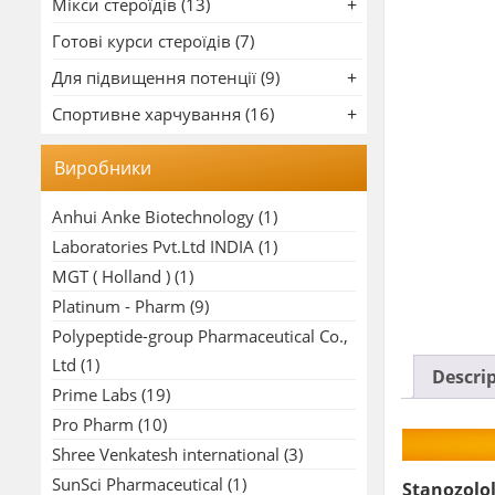
Мікси стероїдів (13)
Готові курси стероїдів (7)
Для підвищення потенції (9)
Спортивне харчування (16)
Виробники
Anhui Anke Biotechnology
(1)
Laboratories Pvt.Ltd INDIA
(1)
MGT ( Holland )
(1)
Platinum - Pharm
(9)
Polypeptide-group Pharmaceutical Co.,
Ltd
(1)
Descri
Prime Labs
(19)
Pro Pharm
(10)
Shree Venkatesh international
(3)
SunSci Pharmaceutical
(1)
Stanozolo