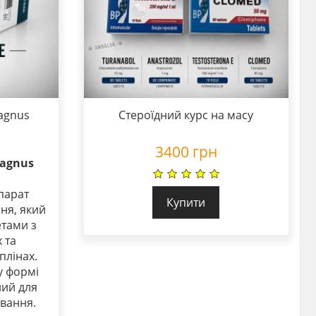
agnus
Стероїдний курс на масу
3400
грн
agnus
парат
Купити
ня, який
етами з
 та
плінах.
у формі
ний для
вання.