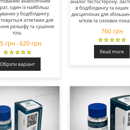
етований анаболічний
аналог тестостерону. Заст
рат, один із найбільш
в бодібілдингу та інших
уваних у бодібілдингу.
дисциплінах для збільше
товується атлетами для
м’язів та силових пока
ння рельєфу та сушіння
760
грн
тіла.
25
грн
620
грн
–
Read more
Обрати варіант