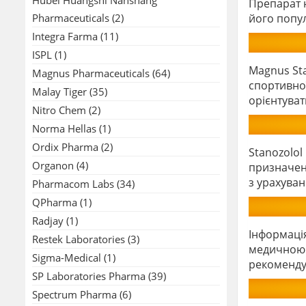
Препарат н
Pharmaceuticals
(2)
його попул
Integra Farma
(11)
ISPL
(1)
Magnus Sta
Magnus Pharmaceuticals
(64)
спортивно
Malay Tiger
(35)
орієнтуват
Nitro Chem
(2)
Norma Hellas
(1)
Ordix Pharma
(2)
Stanozolo
Organon
(4)
призначенн
з урахува
Pharmacom Labs
(34)
QPharma
(1)
Radjay
(1)
Інформація
Restek Laboratories
(3)
медичною 
Sigma-Medical
(1)
рекомендує
SP Laboratories Pharma
(39)
Spectrum Pharma
(6)