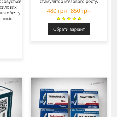
осовується
стимулятор м’язового росту.
 силових
480
грн
850
грн
–
ння обсягу
зників.
Обрати варіант