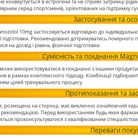
е конвертується в естрогени та не сприяє затримці ріди
ярним серед спортсменів, орієнтованих на підтримку сух
Застосування та осо
nozolol 10mg застосовується відповідно до індивідуальн
ї підготовки. Рекомендовано дотримуватись помірного п
ися на досвід і рівень фізичної підготовки.
Сумісність та поєднання Magn
l може використовуватися в поєднанні з іншими продукт
я в рамках комплексного підходу. Комбінації підбирают
нням цілей тренувального процесу.
Протипоказання та за
, розміщена на сторінці, має виключно ознайомчий харак
рекомендацією. Перед використанням будь-яких фармак
ться проконсультуватися з кваліфікованим спеціалістом
Переваги поку