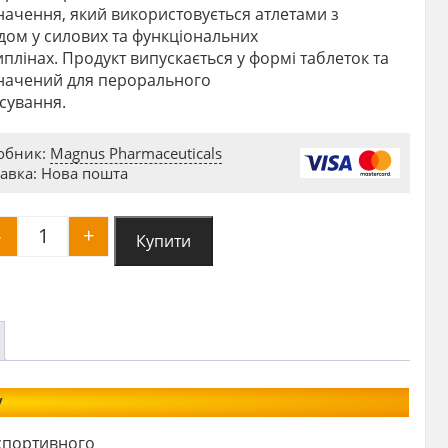
ачення, який використовується атлетами з
дом у силових та функціональних
плінах. Продукт випускається у формі таблеток та
начений для перорального
сування.
обник:
Magnus Pharmaceuticals
авка: Нова пошта
-
+
Купити
Magnus Stanozolol 10mg (станозолол) quantity
у
спортивного