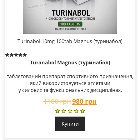
Turinabol 10mg 100tab Magnus (туринабол)
Rated
Turanabol Magnus (туринабол)
5.00
—
out of 5
таблетований препарат спортивного призначення,
який використовується атлетами
у силових та функціональних дисциплінах.
1100
грн
980
грн
Купити