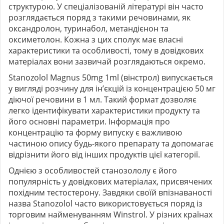
структурою. У спеціалізованій літературі він часто
розглядається поряд з такими речовинами, як
оксандролон, туринабол, метандієнон та
оксиметолон. Кожна з цих сполук має власні
характеристики та особливості, тому в довідкових
матеріалах вони зазвичай розглядаються окремо.
Stanozolol Magnus 50mg 1ml (вінстрол) випускається
у вигляді розчину для ін’єкцій із концентрацією 50 мг
діючої речовини в 1 мл. Такий формат дозволяє
легко ідентифікувати характеристики продукту та
його основні параметри. Інформація про
концентрацію та форму випуску є важливою
частиною опису будь-якого препарату та допомагає
відрізнити його від інших продуктів цієї категорії.
Однією з особливостей станозололу є його
популярність у довідкових матеріалах, присвячених
похідним тестостерону. Завдяки своїй впізнаваності
назва Stanozolol часто використовується поряд із
торговим найменуванням Winstrol. У різних країнах