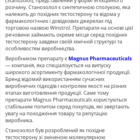
(Stanozolol), представлений у формі ін’єкційного
розчину. Станозолол є синтетичною сполукою, яка
належить до похідних тестостерону та відома у
фармакологічних і довідкових джерелах під
торговою назвою Winstrol. Препарати на основі цієї
речовини займають окреме місце серед похідних
тестостерону завдяки своїй хімічній структурі та
особливостям виробництва.
Виробником препарату є
Magnus Pharmaceuticals
— компанія, яка спеціалізується на випуску
широкого асортименту фармакологічної продукції.
Бренд відомий використанням сучасних
виробничих підходів і контролем якості на різних
етапах виготовлення продукції. Саме тому
препарати Magnus Pharmaceuticals користуються
стабільним попитом серед покупців, які звертають
увагу на походження товару та репутацію
виробника.
Станозолол був розроблений як похідне
тестостерону зі зміненою молекулярною