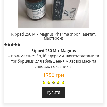
Ripped 250 Mix Magnus Pharma (проп, ацетат,
мастерон)
Rated
Ripped 250 Mix Magnus
5.00
– приймається бодібілдерами, важкоатлетами та
out of 5
триборцями для збільшення м’язової маси та
силових показників.
1750
грн
Купити