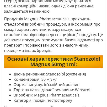
і серед різних виробників можуть зустрічатися
власні комерційні назви, однак діюча речовина
залишається незмінною.
Продукція Magnus Pharmaceuticals проходить
стандартні виробничі процедури, а інформація про
склад і характеристики товару вказується
виробником відповідно до специфікації продукту. Це
дозволяє покупцям отримувати базові відомості про
препарат і порівнювати його з аналогічними
позиціями інших брендів.
Основні характеристики Stanozolol
Magnus 50mg 1ml:
Діюча речовина: Stanozolol (суспензія)
Концентрація: 50 мг/мл
Форма випуску: ін’єкційний розчин
Торгова назва діючої речовини: Winstrol
Виробник: Magnus Pharmaceuticals
Категорія: похідні тестостерону