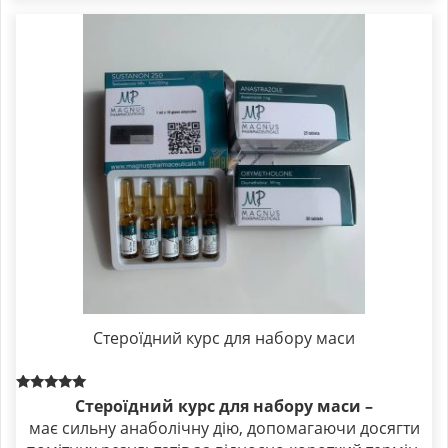
Стероїдний курс для набору маси
Rated
Стероїдний курс для набору маси –
5.00
має сильну анаболічну дію, допомагаючи досягти
out of 5