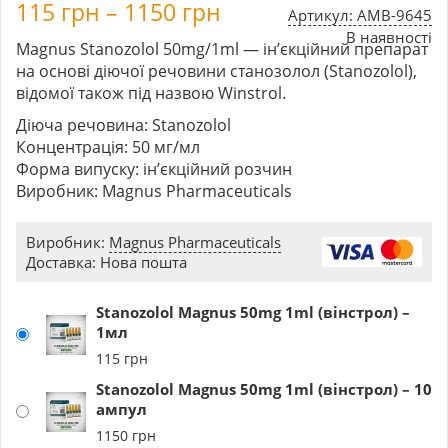
115
грн
–
1150
грн
Артикул: AMB-9645
В наявності
Magnus Stanozolol 50mg/1ml — ін’єкційний препарат
на основі діючої речовини станозолол (Stanozolol),
відомої також під назвою Winstrol.
Діюча речовина: Stanozolol
Концентрація: 50 мг/мл
Форма випуску: ін’єкційний розчин
Виробник: Magnus Pharmaceuticals
Виробник:
Magnus Pharmaceuticals
Доставка: Нова пошта
Stanozolol Magnus 50mg 1ml (вінстрол) –
1мл
115
грн
Stanozolol Magnus 50mg 1ml (вінстрол) – 10
ампул
1150
грн