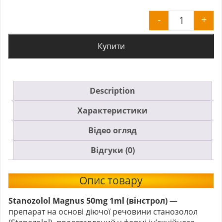
-
+
Stanozolo
Купити
Description
Характеристики
Відео огляд
Відгуки (0)
Опис товару
Stanozolol Magnus 50mg 1ml (вінстрол)
—
препарат на основі діючої речовини станозолол