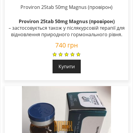
Proviron 25tab 50mg Magnus (провірон)
Proviron 25tab 50mg Magnus (провірон)
– застосовується також у післякурсовій терапії для
відновлення природного гормонального рівня.
740
грн
Купити