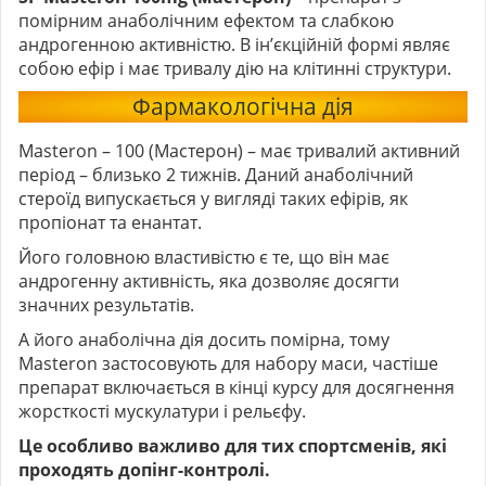
помірним анаболічним ефектом та слабкою
андрогенною активністю. В ін’єкційній формі являє
собою ефір і має тривалу дію на клітинні структури.
Фармакологічна дія
Masteron – 100 (Мастерон) – має тривалий активний
період – близько 2 тижнів. Даний анаболічний
стероїд випускається у вигляді таких ефірів, як
пропіонат та енантат.
Його головною властивістю є те, що він має
андрогенну активність, яка дозволяє досягти
значних результатів.
А його анаболічна дія досить помірна, тому
Masteron застосовують для набору маси, частіше
препарат включається в кінці курсу для досягнення
жорсткості мускулатури і рельєфу.
Це особливо важливо для тих спортсменів, які
проходять допінг-контролі.