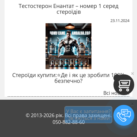
Тестостерон Енантат – номер 1 серед
стероїдів
23.11.2024
×
Стероїди купити:⭐Де і як це зробити 100%
безпечно?
Всі новини
×
У Вас є запитання?
© 2013-2026 рік. Всі права захищені.
 Зв'яжіться з нами
050-882-88-60