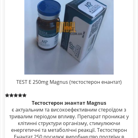
TEST E 250mg Magnus (тестостерон енантат)
Rated
Тестостерон энантат Magnus
5.00
є актуальним та високоефективним стероїдом з
out of 5
тривалим періодом впливу. Препарат проникає у
клітинні структури організму, стимулюючи
енергетичні та метаболічні реакції. Тестостерон
Енантат 250 посилює виробництво протеїну в