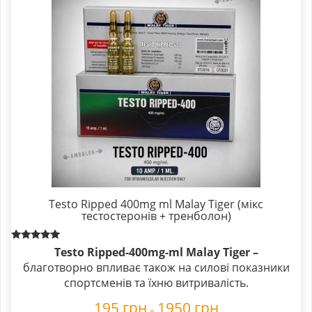
Testo Ripped 400mg ml Malay Tiger (мікс
тестостеронів + тренболон)
Rated
Testo Ripped-400mg-ml Malay Tiger –
5.00
благотворно впливає також на силові показники
out of 5
спортсменів та їхню витривалість.
195
грн
1950
грн
–