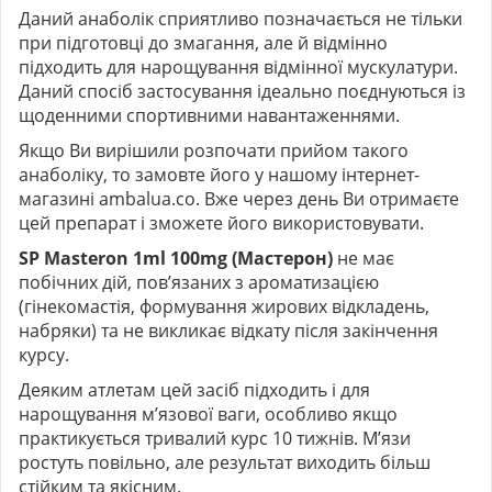
Даний анаболік сприятливо позначається не тільки
при підготовці до змагання, але й відмінно
підходить для нарощування відмінної мускулатури.
Даний спосіб застосування ідеально поєднуються із
щоденними спортивними навантаженнями.
Якщо Ви вирішили розпочати прийом такого
анаболіку, то замовте його у нашому інтернет-
магазині ambalua.co. Вже через день Ви отримаєте
цей препарат і зможете його використовувати.
SP Masteron 1ml 100mg (Мастерон)
не має
побічних дій, пов’язаних з ароматизацією
(гінекомастія, формування жирових відкладень,
набряки) та не викликає відкату після закінчення
курсу.
Деяким атлетам цей засіб підходить і для
нарощування м’язової ваги, особливо якщо
практикується тривалий курс 10 тижнів. М’язи
ростуть повільно, але результат виходить більш
стійким та якісним.