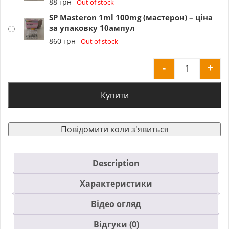
88
грн
Out of stock
SP Masteron 1ml 100mg (мастерон) – ціна
за упаковку 10ампул
860
грн
Out of stock
-
+
SP Master
Купити
Повідомити коли з'явиться
Description
Характеристики
Відео огляд
Відгуки (0)