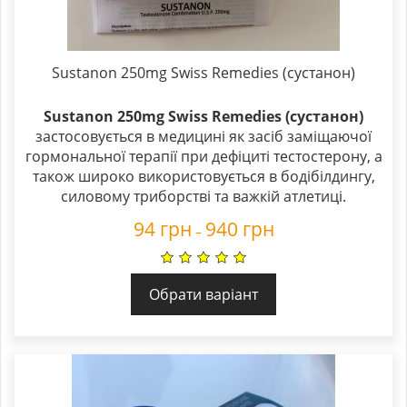
Sustanon 250mg Swiss Remedies (сустанон)
Sustanon 250mg Swiss Remedies (сустанон)
застосовується в медицині як засіб заміщаючої
гормональної терапії при дефіциті тестостерону, а
також широко використовується в бодібілдингу,
силовому триборстві та важкій атлетиці.
94
грн
940
грн
–
Обрати варіант