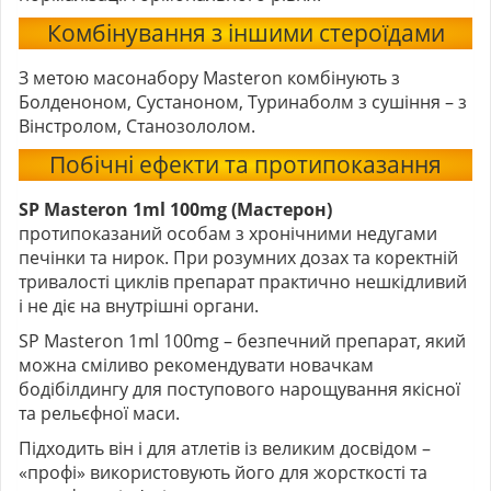
Комбінування з іншими стероїдами
З метою масонабору Masteron комбінують з
Болденоном, Сустаноном, Туринаболм
з сушіння – з
Вінстролом, Станозололом.
Побічні ефекти та протипоказання
SP Masteron 1ml 100mg (Мастерон)
протипоказаний особам з хронічними недугами
печінки та нирок. При розумних дозах та коректній
тривалості циклів препарат практично нешкідливий
і не діє на внутрішні органи.
SP Masteron 1ml 100mg – безпечний препарат, який
можна сміливо рекомендувати новачкам
бодібілдингу для поступового нарощування якісної
та рельєфної маси.
Підходить він і для атлетів із великим досвідом –
«профі» використовують його для жорсткості та