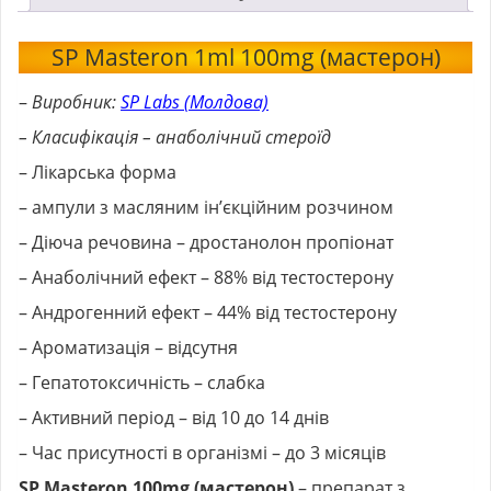
SP Masteron 1ml 100mg (мастерон)
–
Виробник:
SP Labs (Молдова)
– Класифікація – анаболічний стероїд
– Лікарська форма
– ампули з масляним ін’єкційним розчином
– Діюча речовина – дростанолон пропіонат
– Анаболічний ефект – 88% від тестостерону
– Андрогенний ефект – 44% від тестостерону
– Ароматизація – відсутня
– Гепатотоксичність – слабка
– Активний період – від 10 до 14 днів
– Час присутності в організмі – до 3 місяців
SP Masteron 100mg (мастерон)
– препарат з