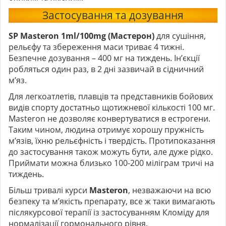
Застосування та дозування
SP Masteron
1ml/100mg (Мастерон)
для сушіння,
рельєфу та збереження маси триває 4 тижні.
Безпечне дозування – 400 мг на тиждень. Ін’єкції
робляться один раз, в 2 дні зазвичай в сідничний
м’яз.
Для легкоатлетів, плавців та представників бойових
видів спорту достатньо щотижневої кількості 100 мг.
Masteron не дозволяє конвертуватися в естрогени.
Таким чином, людина отримує хорошу пружність
м’язів, їхню рельєфність і твердість. Протипоказання
до застосування також можуть бути, але дуже рідко.
Приймати можна близько 100-200 міліграм тричі на
тиждень.
Більш тривалі курси
Masteron
, незважаючи на всю
безпеку та м’якість препарату, все ж таки вимагають
післякурсової терапії із застосуванням Кломіду для
нормалізації гормонального рівня.