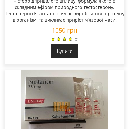
– стероїд тривалого впливу, формула якого є
out of 5
складним ефіром природного тестостерону.
Тестостерон Енантат посилює виробництво протеїну
в організмі та викликає приріст м’язової маси.
1050
грн
Купити