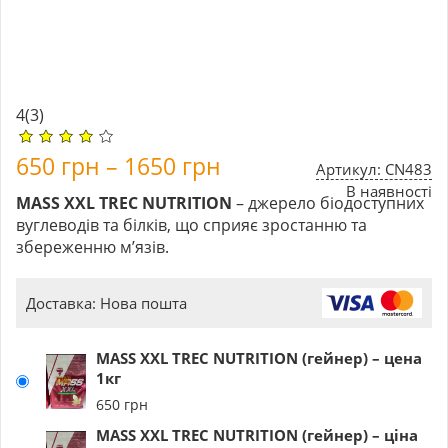
4
(3)
650
грн
–
1650
грн
Артикул: CN483
В наявності
MASS XXL TREC NUTRITION
– джерело біодоступних
вуглеводів та білків, що сприяє зростанню та
збереженню м’язів.
Доставка: Нова пошта
MASS XXL TREC NUTRITION (гейнер) – цена
1кг
650
грн
MASS XXL TREC NUTRITION (гейнер) – ціна