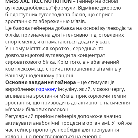
MASS XXL TREC NUTRITION
– Гейнер на основі
вуглеводнобілкової формули. Відмінне джерело
біодоступних вуглеводів та білків, що сприяє
зростанню та збереженню м’язів.
Це базова гейнерна добавка на основі вуглеводів та
білків, призначена для інтенсивно підготовлених
спортсменів, які намагаються додати у вазі.
У ньому містяться коротко-, середньо- та
довголанцюгові вуглеводи та концентрат
сироваткового білка. Крім того, він збагачений
комплексом, що сприяє поповненню вітамінів у
Вашому щоденному раціоні.
Основне завдання гейнера
– це стимуляція
вироблення
гормону
інсуліну, який, у свою чергу,
впливає на зростання м’язів, прискорюючи темпи
зростання, що призводить до активного насичення
м’язами білкових волокон.
Регулярний прийом гейнерів допоможе значно
активувати анаболічні процеси в організмі. У той же
час гейнер пропонує необхідні для тренування
калорії, що перетворюються на енергію.