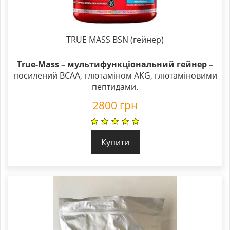
TRUE MASS BSN (гейнер)
True-Mass – мультифункціональний гейнер –
посилений BCAA, глютаміном AKG, глютаміновими
пептидами.
2800
грн
Купити