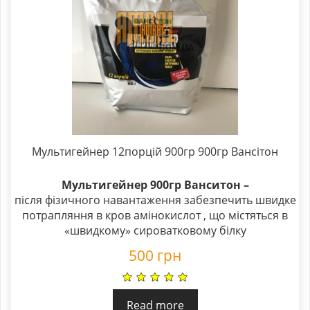
Мультигейнер 12порцій 900гр 900гр Вансітон
Мультигейнер 900гр Ванситон –
після фізичного навантаження забезпечить швидке
потрапляння в кров амінокислот , що містяться в
«швидкому» сироватковому білку
500
грн
Read more