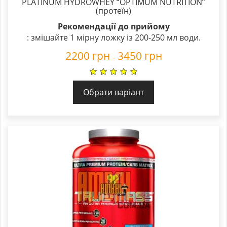
PLATINUM HYDROWHEY “OPTIMUM NUTRITION”
(протеїн)
Рекомендації до прийому
: змішайте 1 мірну ложку із 200-250 мл води.
2200
грн
3450
грн
–
Обрати варіант