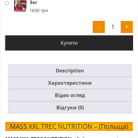
3кг
1650
грн
-
+
MASS XXL 
Купити
Description
Характеристики
Відео огляд
Відгуки (0)
MASS XXL TREC NUTRITION – (Польща)