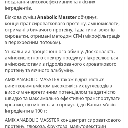
поєднання високоефективних та якісних
інгредієнтів.
Білкова суміш
Anabolic Masster
об’єднує,
концентрат сироваткового протеїну, амінокислоти,
отримані з бичачого протеїну, і два типи ізолятів
сироватки, отримані методом CFM (мікрофільтрація
з перехресним потоком).
Унікальний процес іонного обміну. Досконалість
амінокислотного спектру продукту підкреслюється
амінокислотами з гідролізованого сироваткового
протеїну та яєчного альбуміну.
AMIX ANABOLIC MASSTER також відрізняється
винятковим вмістом високоякісних вуглеводів з
високим енергетичним потенціалом та здатністю
швидко та максимально ефективно транспортувати
креатин, що міститься в продукті, до Ваших м’язів.
Інгредієнти в 100 г:
AMIX ANABOLIC MASSTER
концентрат сироваткового
протеїну, глюкоза, фруктоза, мальтодекстрин