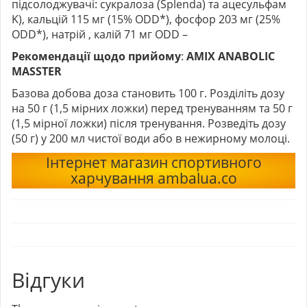
підсолоджувачі: сукралоза (Splenda) та ацесульфам
K), кальцій 115 мг (15% ODD*), фосфор 203 мг (25%
ODD*), натрій , калій 71 мг ODD –
Рекомендації щодо прийому
:
AMIX ANABOLIC
MASSTER
Базова добова доза становить 100 г. Розділіть дозу
на 50 г (1,5 мірних ложки) перед тренуванням та 50 г
(1,5 мірної ложки) після тренування. Розведіть дозу
(50 г) у 200 мл чистої води або в нежирному молоці.
Інтернет магазин спортивного
харчування ambalua.co
Відгуки