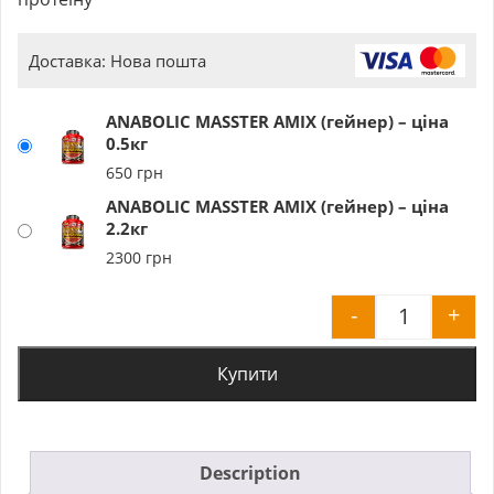
Доставка: Нова пошта
ANABOLIC MASSTER AMIX (гейнер) – ціна
0.5кг
650
грн
ANABOLIC MASSTER AMIX (гейнер) – ціна
2.2кг
2300
грн
-
+
ANABOLIC 
Купити
Description