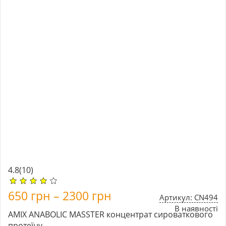
4.8
(10)
650
грн
–
2300
грн
Артикул: CN494
В наявності
AMIX ANABOLIC MASSTER
концентрат сироваткового
протеїну