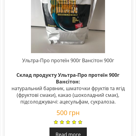
Ультра-Про протеїн 900г Вансітон 900г
Склад продукту Ультра-Про протеїн 900г
Вансітон:
натуральний барвник, шматочки фруктів та ягід
(фруктові смаки), какао (шоколадний смак),
підсолоджувачі: ацесульфам, сукралоза.
500
грн
Read more