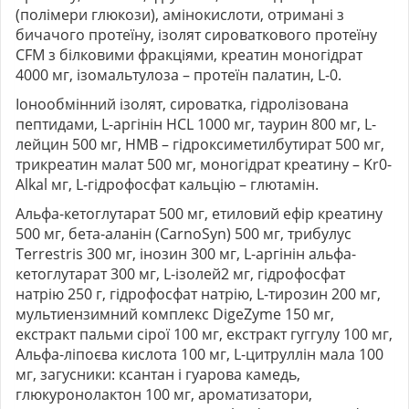
(полімери глюкози), амінокислоти, отримані з
бичачого протеїну, ізолят сироваткового протеїну
CFM з білковими фракціями, креатин моногідрат
4000 мг, ізомальтулоза – протеїн палатин, L-0.
Іонообмінний ізолят, сироватка, гідролізована
пептидами, L-аргінін HCL 1000 мг, таурин 800 мг, L-
лейцин 500 мг, HMB – гідроксиметилбутират 500 мг,
трикреатин малат 500 мг, моногідрат креатину – Kr0-
Alkal мг, L-гідрофосфат кальцію – глютамін.
Альфа-кетоглутарат 500 мг, етиловий ефір креатину
500 мг, бета-аланін (CarnoSyn) 500 мг, трибулус
Terrestris 300 мг, інозин 300 мг, L-аргінін альфа-
кетоглутарат 300 мг, L-ізолей2 мг, гідрофосфат
натрію 250 г, гідрофосфат натрію, L-тирозин 200 мг,
мультиензимний комплекс DigeZyme 150 мг,
екстракт пальми сірої 100 мг, екстракт гуггулу 100 мг,
Альфа-ліпоєва кислота 100 мг, L-цитруллін мала 100
мг, загусники: ксантан і гуарова камедь,
глюкуронолактон 100 мг, ароматизатори,