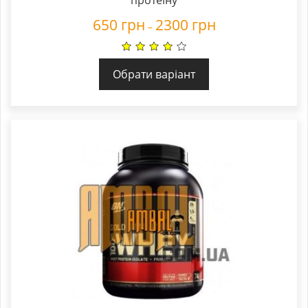
протеїну
650
грн
2300
грн
–
Обрати варіант