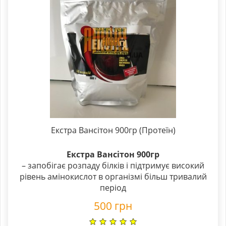
Екстра Вансітон 900гр (Протеїн)
Екстра Вансітон 900гр
– запобігає розпаду білків і підтримує високий
рівень амінокислот в організмі більш тривалий
період
500
грн