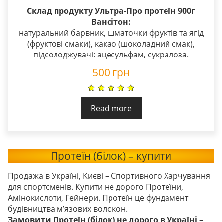
Склад продукту Ультра-Про протеїн 900г
Вансітон:
натуральний барвник, шматочки фруктів та ягід
(фруктові смаки), какао (шоколадний смак),
підсолоджувачі: ацесульфам, сукралоза.
500
грн
Read more
Протеїн (білок) – купити
Продажа в Україні, Києві – Спортивного Харчування
для спортсменів. Купити не дорого Протеїни,
Амінокислоти, Гейнери. Протеїн це фундамент
будівництва м’язових волокон.
Замовити Протеїн (білок) не дорого в Україні –